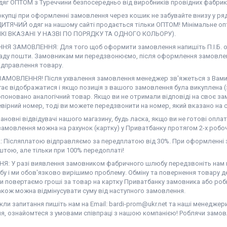
дяг ОПТОМ з Туреччини безпосередньо від виробників провідних фабрик
окупці при оформленні замовлення через кошик не забувайте внизу у ря
ДИТЯЧИЙ одяг на нашому сайті продається тільки ОПТОМ! Мінімальне опт
ЯКІ ВКАЗАНІ У НАЗВІ ПО ПОРЯДКУ ТА ОДНОГО КОЛЬОРУ).
Я ЗАМОВЛЕННЯ: Для того щоб оформити замовлення напишіть П.І.Б. од
аду пошти. Замовникам ми передзвонюємо, після оформлення замовлен
ідправлення товару.
АМОВЛЕННЯ! Після ухвалення замовлення менеджер зв'яжеться з Вами. Н
гає відображатися і якщо позиція з вашого замовлення була викуплена (
поновано аналогічний товар. Якщо ви не отримали відповіді на своє за
вірний номер, тоді ви можете передзвонити на номер, який вказано на с
новні відвідувачі нашого магазину, будь ласка, якщо ви не готові оплат
амовлення можна на рахунок (картку) у Приватбанку протягом 2-х робоч
 Післяплатою відправляємо за передплатою від 30%. При оформленні з
тою, але тільки при 100% передоплаті!
Я: У разі виявлення замовником фабричного шлюбу передзвоніть нам на
у і ми обов'язково вирішимо проблему. Обміну та повернення товару де
ми повертаємо гроші за товар на картку Приватбанку замовника або роб
акож можна відмінусувати суму від наступного замовлення.
ли запитання пишіть нам на Email: bardi-prom@ukr.net та наші менеджер
я, ознайомтеся з умовами співпраці з нашою компанією! Роблячи замов