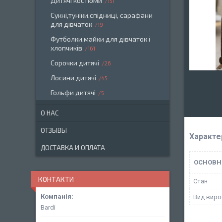
Дитячі костюми
151
Сукні,туніки,спідниці, сарафани
для дівчаток
19
Футболки,майки для дівчаток і
хлопчиків
161
Сорочки дитячі
26
Лосини дитячі
45
Гольфи дитячі
5
О НАС
ОТЗЫВЫ
Характе
ДОСТАВКА И ОПЛАТА
ОСНОВН
КОНТАКТИ
Стан
Вид виро
Bardi