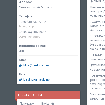
Дитячий о
Шановні п
Хмельницький, Україна
кольори. 
РОЗМІРИ, 
+380 (98) 837-73-22
ОФОРМЛЕНН
номер скл
Менеджер
збору та в
+380 (96) 889-89-07
ОБРОБКА З
Администратор
це не всти
буде запро
вказано не
Аня
ОПЛАТА: Ша
Сплатити з
http://bardi.com.ua
ДОСТАВКА:
Новою пош
ПОВЕРНЕНН
bardi-prom@ukr.net
фото шлюб
рахунок) 
рахунок. Т
Якщо виник
ГРАФІК РОБОТИ
замовленн
Понеділок
Вихідний