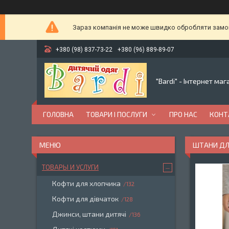
Зараз компанія не може швидко обробляти замовл
+380 (98) 837-73-22
+380 (96) 889-89-07
"Bardi" - Інтернет ма
ГОЛОВНА
ТОВАРИ І ПОСЛУГИ
ПРО НАС
КОНТ
ШТАНИ ДЛ
ТОВАРЫ И УСЛУГИ
Кофти для хлопчика
132
Кофти для дівчаток
128
Джинси, штани дитячі
136