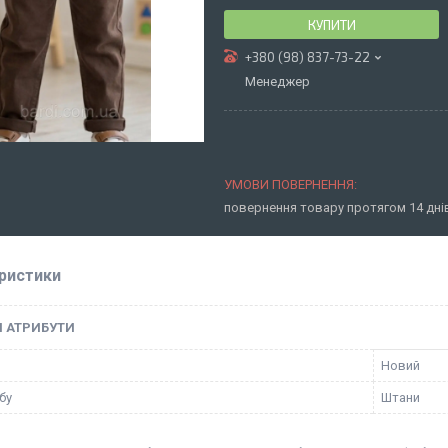
КУПИТИ
+380 (98) 837-73-22
Менеджер
повернення товару протягом 14 дн
ристики
І АТРИБУТИ
Новий
бу
Штани