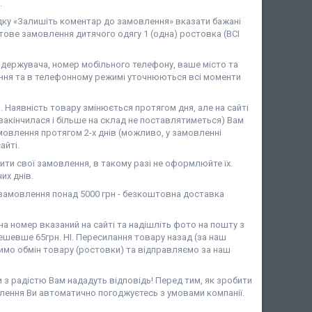
.
дку «Залишіть коментар до замовлення» вказати бажані
ове замовлення дитячого одягу 1 (одна) ростовка (ВСІ
ержувача, номер мобільного телефону, ваше місто та
ня та в телефонному режимі уточнюються всі моменти
аявність товару змінюється протягом дня, але на сайті
закінчилася і більше на склад не поставлятиметься) Вам
мовлення протягом 2-х днів (можливо, у замовленні
айті.
ити свої замовлення, в такому разі не оформлюйте їх.
их днів.
амовлення понад 5000 грн - безкоштовна доставка
 номер вказаний на сайті та надішліть фото на пошту з
шевше 65грн. НІ. Пересилання товару назад (за наш
имо обмін товару (ростовки) та відправляємо за наш
и з радістю Вам нададуть відповідь! Перед тим, як зробити
лення Ви автоматично погоджуєтесь з умовами компанії.