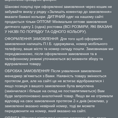
Шановні покупці при оформленні замовлення через кошик не
забувайте внизу у рядку «Залишіть коментар до замовлення»
вказати бажані кольори. ДИТЯЧИЙ одяг на нашому сайті
продається тільки ОПТОМ! Мінімальне оптове замовлення
дитячого одягу 1 (одна) ростовка (ВСІ РОЗМІРИ, ЯКІ ВКАЗАНІ
У НАЗВІ ПО ПОРЯДКУ ТА ОДНОГО КОЛЬОРУ).
ОФОРМЛЕННЯ ЗАМОВЛЕННЯ: Для того щоб оформити
замовлення напишіть П.І.Б. одержувача, номер мобільного
телефону, ваше місто та номер складу пошти. Замовникам ми
передзвонюємо, після оформлення замовлення та в
телефонному режимі уточнюються всі моменти збору та
відправлення товару.
ОБРОБКА ЗАМОВЛЕННЯ! Після ухвалення замовлення
менеджер зв'яжеться з Вами. Наявність товару змінюється
протягом дня, але на сайті це не встигає відображатися і
якщо позиція з вашого замовлення була викуплена
(закінчилася і більше на склад не поставлятиметься) Вам
буде запропоновано аналогічний товар. Якщо ви не отримали
відповіді на своє замовлення протягом 2-х днів (можливо, у
замовленні вказано невірний номер, тоді ви можете
передзвонити на номер, який вказано на сайті.
ОПЛАТА: Шановні відвідувачі нашого магазину, будь ласка,