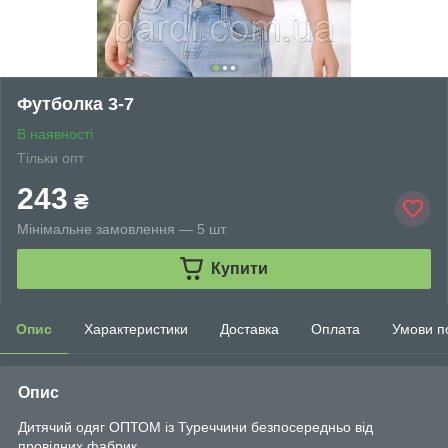
Футболка 3-7
В наявності
Тільки опт
243
₴
Мінімальне замовлення — 5 шт.
Купити
Опис
Характеристики
Доставка
Оплата
Умови п
Опис
Дитячий одяг ОПТОМ із Туреччини безпосередньо від
провідних фабрик.