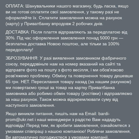
ОПЛАТА: Шанувальники нашого магазину, будь ласка, якщо
ви не готові оплатити свої замовлення, у такому разі не
оформляйте їх. Сплатити замовлення можна на рахунок
(карту) у Приватбанку впродовж 2 робочих днів.
ДОСТАВКА: Після плаття відправляють за передплатою від
30%. Під час оформлення замовлення понад 5000 грн —
безплатна доставка Новою поштою, але тільки за 100%
передоплату!
ЗБРОЗУВАННЯ: У разі виявлення замовником фабричного
союзу, переддзвіньте нам на номер вказаний на сайті та
відправте фото на пошту з фото весілля, і ми обов'язково
розв'яжемо проблему. Обміну та повернення товару дешевше
65 грн. НЕТ. Пересилання товару назад (за нашим рахунком)
ми повертаємо гроші за товар на картку Приватбанка
замовника або робимо обмін товару (ростівки) і відправляємо
за наш рахунок. Також можна відокремлювати суму від
наступного замовлення.
Якщо виникли питання, пишіть нам на Email: bardi-
prom@ukr.net і наші менеджери з радістю Вам нададуть
відповідь! Перед тим, як зробити замовлення, ознайомтеся з
умовами співпраці з нашою компанією! Роблячи замовлення,
Ви автоматично погоджуєтеся з умовами компанії.