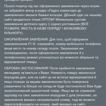
Похилі покупці під час оформлення замовлення через кошик
не забувайте внизу в рядку «Падіть коментаря до
замовлення» вказати бажані кольори. ДІЇнний одяг на нашому
сайті продається тільки ОПТОМ! Мінімальне гуртове
замовлення дитячого одягу 1 (одне) ростовання (ВСЕ
РОЗМІРИ, ЯКІСТЬ В НАЗВІ ПОРЯДУ І МОЖЛИВОМУ
КІЛЬНІОРУ).
ОФОРМЛЕННЯ ЗАМЛЕННЯ: Для того, щоб оформити
замовленнянів П.І.Б. отримайте, номер мобільного телефона,
ваше місто та номер складу пошти. Заказникам ми
попереджаємо, після оформлення замовлення й у
телефонному режимі уточнюються всі моменти збирання та
відправлення товару.
ОБРОБКА ЗАСТОСУВАННЯ! Після прийняття замовлення
менеджер зв'яжеться з Вами. Наявність товару змінюється
впродовж дня, але на сайті це не встигає відтворюватися й
якщо позиція за вашим замовленням була повернена
(заканчена та більше на склад не буде постачатися) Вам буде
запропонований аналогічний товар. Якщо ви не отримали
відповіді на своє замовлення впродовж 2 днів (можливо, на
замовлення вказано неправильний номер, тоді ви можете
перетелефонувати на номер, який вказано на сайті.