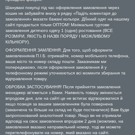
Шанувані покупці під час оформлення замовлення через
кошик не забувайте внизу в рядку «Падіть коментаря до
замовлення» вказати бажані кольори. ДІЇнний одяг на нашому
сайті продається тільки ОПТОМ! Мінімальне гуртове
замовлення дитячого одягу 1 (одне) ростовання (ВСЕ
РОЗМІРИ, ЯКІСТЬ В НАЗВІ ПОРЯДУ І МОЖЛИВОМУ
КІЛЬНІОРУ).
ОФОРМЛЕННЯ ЗАМЛЕННЯ: Для того, щоб оформити
замовленнянів П.І.Б. отримайте, номер мобільного телефона,
ваше місто та номер складу пошти. Заказникам ми
попереджаємо, після оформлення замовлення й у
телефонному режимі уточнюються всі моменти збирання та
відправлення товару.
ОБРОБКА ЗАСТОСУВАННЯ! Після прийняття замовлення
менеджер зв'яжеться з Вами. Наявність товару змінюється
впродовж дня, але на сайті це не встигає відтворюватися й
якщо позиція за вашим замовленням була повернена
(заканчена та більше на склад не буде постачатися) Вам буде
запропонований аналогічний товар. Якщо ви не отримали
відповіді на своє замовлення впродовж 2 днів (можливо, на
замовлення вказано неправильний номер, тоді ви можете
перетелефонувати на номер, який вказано на сайті.