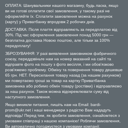
ОПЛАТА: Шанувальники нашого магазину, будь ласка, якщо
ви не готові оплатити свої замовлення, у такому разі не
оформляйте їх. Сплатити замовлення можна на рахунок
(карту) у Приватбанку впродовж 2 робочих днів.
ДОСТАВКА: Після плаття відправляють за передплатою від
30%. Під час оформлення замовлення понад 5000 грн —
безплатна доставка Новою поштою, але тільки за 100%
передоплату!
ЗБРОЗУВАННЯ: У разі виявлення замовником фабричного
союзу, переддзвіньте нам на номер вказаний на сайті та
відправте фото на пошту з фото весілля, і ми обов'язково
розв'яжемо проблему. Обміну та повернення товару дешевше
65 грн. НЕТ. Пересилання товару назад (за нашим рахунком)
ми повертаємо гроші за товар на картку Приватбанка
замовника або робимо обмін товару (ростівки) і відправляємо
за наш рахунок. Також можна відокремлювати суму від
наступного замовлення.
Якщо виникли питання, пишіть нам на Email: bardi-
prom@ukr.net і наші менеджери з радістю Вам нададуть
відповідь! Перед тим, як зробити замовлення, ознайомтеся з
умовами співпраці з нашою компанією! Роблячи замовлення,
Ви автоматично погоджуєтеся з умовами компанії.