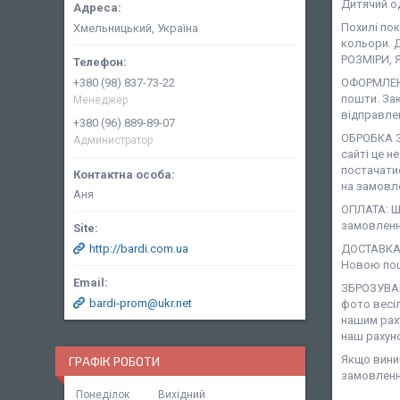
Дитячий о
Похилі по
Хмельницький, Україна
кольори. Д
РОЗМІРИ, 
+380 (98) 837-73-22
ОФОРМЛЕНН
пошти. За
Менеджер
відправле
+380 (96) 889-89-07
ОБРОБКА З
Администратор
сайті це н
постачати
на замовле
Аня
ОПЛАТА: Ша
замовленн
http://bardi.com.ua
ДОСТАВКА:
Новою пош
ЗБРОЗУВАН
bardi-prom@ukr.net
фото весіл
нашим рах
наш рахун
Якщо виник
ГРАФІК РОБОТИ
замовленн
Понеділок
Вихідний