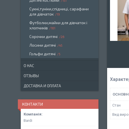
Дитячі костюми
151
Сукні,туніки,спідниці, сарафани
для дівчаток
19
Футболки,майки для дівчаток і
хлопчиків
161
Сорочки дитячі
26
Лосини дитячі
45
Гольфи дитячі
5
О НАС
ОТЗЫВЫ
Характе
ДОСТАВКА И ОПЛАТА
ОСНОВН
КОНТАКТИ
Стан
Вид виро
Bardi