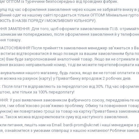
дяг ОПТОМ із Туреччини безпосередньо від провідних фабрик.
купці під час оформлення замовлення через кошик не забувайте внизу в
ІЇнний одяг на нашому сайті продається тільки ОПТОМ! Мінімальне гурт
ЯКІСТЬ В НАЗВІ ПОРЯДУ І МОЖЛИВОМУ КІЛЬНІОРУ).
Я ЗАМЛЕННЯ: Для того, щоб оформити замовленнянів П.І.Б. отримайте,
казникам ми попереджаємо, після оформлення замовлення й у телефонн
ння товару.
АСТОСУВАННЯ! Після прийняття замовлення менеджер зв'яжеться з Вам
е встигає відтворюватися й якщо позиція за вашим замовленням була по
ся) Вам буде запропонований аналогічний товар. Якщо ви не отримали в
ння вказано неправильний номер, тоді ви можете перетелефонувати на 
нувальники нашого магазину, будь ласка, якщо ви не готові оплатити св
я можна на рахунок (карту) у Приватбанку впродовж 2 робочих днів.
 Після плаття відправляють за передплатою від 30%. Під час оформлен
тою, але тільки за 100% передоплату!
НЯ: У разі виявлення замовником фабричного союзу, переддзвіньте нам 
ля, і ми обов'язково розв'яжемо проблему. Обміну та повернення товар
унком) ми повертаємо гроші за товар на картку Приватбанка замовника 
ок. Також можна відокремлювати суму від наступного замовлення.
ли питання, пишіть нам на Email: bardi-prom@ukr.net і наші менеджери з
я, ознайомтеся з умовами співпраці з нашою компанією! Роблячи замов