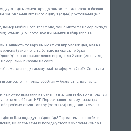
 рядку «Падіть коментаря до замовлення» вказати бажані
ове замовлення дитячого одягу 1 (одне) ростовання (ВСЕ
 номер мобільного телефона, ваше місто та номер складу
ому режимі уточнюються всі моменти збирання та
и. Наявність товару змінюється впродовж дня, але на
вернена (заканчена та більше на склад не буде
ідповіді на своє замовлення впродовж 2 днів (можливо,
номер, який вказано на сайті.
ої замовлення, у такому разі не оформляйте їх. Сплатити
ня замовлення понад 5000 грн — безплатна доставка
на номер вказаний на сайті та відправте фото на пошту з
у дешевше 65 грн. НЕТ. Пересилання товару назад (за
або робимо обмін товару (ростівки) і відправляємо за
 радістю Вам нададуть відповідь! Перед тим, як зробити
лення, Ви автоматично погоджуєтеся з умовами компанії.