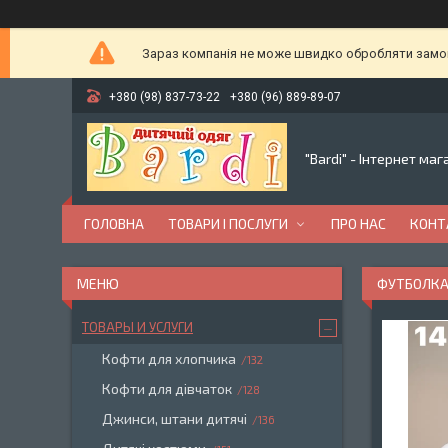
Зараз компанія не може швидко обробляти замовл
+380 (98) 837-73-22
+380 (96) 889-89-07
"Bardi" - Інтернет ма
ГОЛОВНА
ТОВАРИ І ПОСЛУГИ
ПРО НАС
КОНТ
ФУТБОЛКА 
ТОВАРЫ И УСЛУГИ
Кофти для хлопчика
132
Кофти для дівчаток
128
Джинси, штани дитячі
136