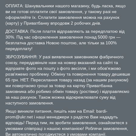
ОПЛАТА: Шанувальники нашого магазину, будь ласка, якщо
ви не готові оплатити свої замовлення, у такому разі не
оформляйте їх. Сплатити замовлення можна на рахунок
(карту) у Приватбанку впродовж 2 робочих днів.
ДОСТАВКА: Після плаття відправляють за передплатою від
30%. Під час оформлення замовлення понад 5000 грн —
безплатна доставка Новою поштою, але тільки за 100%
передоплату!
ЗБРОЗУВАННЯ: У разі виявлення замовником фабричного
союзу, переддзвіньте нам на номер вказаний на сайті та
відправте фото на пошту з фото весілля, і ми обов'язково
розв'яжемо проблему. Обміну та повернення товару дешевше
65 грн. НЕТ. Пересилання товару назад (за нашим рахунком)
ми повертаємо гроші за товар на картку Приватбанка
замовника або робимо обмін товару (ростівки) і відправляємо
за наш рахунок. Також можна відокремлювати суму від
наступного замовлення.
Якщо виникли питання, пишіть нам на Email: bardi-
prom@ukr.net і наші менеджери з радістю Вам нададуть
відповідь! Перед тим, як зробити замовлення, ознайомтеся з
умовами співпраці з нашою компанією! Роблячи замовлення,
Ви автоматично погоджуєтеся з умовами компанії.