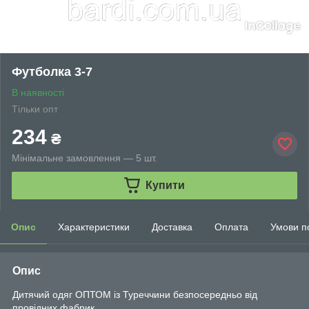
Футболка 3-7
В наявності
Тільки опт
234
₴
Мінімальне замовлення — 5 шт.
Купити
Опис
Характеристики
Доставка
Оплата
Умови п
Опис
Дитячий одяг ОПТОМ із Туреччини безпосередньо від
провідних фабрик.