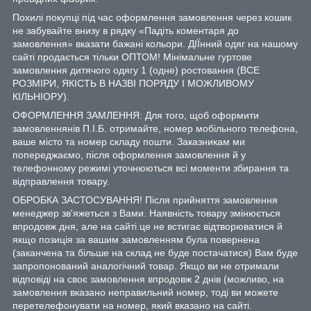
Похилі покупці під час оформлення замовлення через кошик
не забувайте внизу в рядку «Падіть коментаря до
замовлення» вказати бажані кольори. ДІЇнний одяг на нашому
сайті продається тільки ОПТОМ! Мінімальне гуртове
замовлення дитячого одягу 1 (одне) ростовання (ВСЕ
РОЗМІРИ, ЯКІСТЬ В НАЗВІ ПОРЯДУ І МОЖЛИВОМУ
КІЛЬНІОРУ).
ОФОРМЛЕННЯ ЗАМЛЕННЯ: Для того, щоб оформити
замовленнянів П.І.Б. отримайте, номер мобільного телефона,
ваше місто та номер складу пошти. Заказникам ми
попереджаємо, після оформлення замовлення й у
телефонному режимі уточнюються всі моменти збирання та
відправлення товару.
ОБРОБКА ЗАСТОСУВАННЯ! Після прийняття замовлення
менеджер зв'яжеться з Вами. Наявність товару змінюється
впродовж дня, але на сайті це не встигає відтворюватися й
якщо позиція за вашим замовленням була повернена
(заканчена та більше на склад не буде постачатися) Вам буде
запропонований аналогічний товар. Якщо ви не отримали
відповіді на своє замовлення впродовж 2 днів (можливо, на
замовлення вказано неправильний номер, тоді ви можете
перетелефонувати на номер, який вказано на сайті.