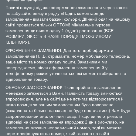
Похилі покупці під час оформлення замовлення через кошик
не забувайте внизу в рядку «Падіть коментаря до
замовлення» вказати бажані кольори. ДІЇнний одяг на нашому
сайті продається тільки ОПТОМ! Мінімальне гуртове
замовлення дитячого одягу 1 (одне) ростовання (ВСЕ
РОЗМІРИ, ЯКІСТЬ В НАЗВІ ПОРЯДУ І МОЖЛИВОМУ
КІЛЬНІОРУ).
ОФОРМЛЕННЯ ЗАМЛЕННЯ: Для того, щоб оформити
замовленнянів П.І.Б. отримайте, номер мобільного телефона,
ваше місто та номер складу пошти. Заказникам ми
попереджаємо, після оформлення замовлення й у
телефонному режимі уточнюються всі моменти збирання та
відправлення товару.
ОБРОБКА ЗАСТОСУВАННЯ! Після прийняття замовлення
менеджер зв'яжеться з Вами. Наявність товару змінюється
впродовж дня, але на сайті це не встигає відтворюватися й
якщо позиція за вашим замовленням була повернена
(заканчена та більше на склад не буде постачатися) Вам буде
запропонований аналогічний товар. Якщо ви не отримали
відповіді на своє замовлення впродовж 2 днів (можливо, на
замовлення вказано неправильний номер, тоді ви можете
перетелефонувати на номер, який вказано на сайті.