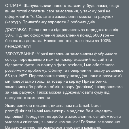
ОПЛАТА: Шанувальники нашого магазину, будь ласка, якщо
ви не готові оплатити свої замовлення, у такому разі не
оформляйте їх. Сплатити замовлення можна на рахунок
(карту) у Приватбанку впродовж 2 робочих днів.
ДОСТАВКА: Після плаття відправляють за передплатою від
30%. Під час оформлення замовлення понад 5000 грн —
безплатна доставка Новою поштою, але тільки за 100%
передоплату!
ЗБРОЗУВАННЯ: У разі виявлення замовником фабричного
союзу, переддзвіньте нам на номер вказаний на сайті та
відправте фото на пошту з фото весілля, і ми обов'язково
розв'яжемо проблему. Обміну та повернення товару дешевше
65 грн. НЕТ. Пересилання товару назад (за нашим рахунком)
ми повертаємо гроші за товар на картку Приватбанка
замовника або робимо обмін товару (ростівки) і відправляємо
за наш рахунок. Також можна відокремлювати суму від
наступного замовлення.
Якщо виникли питання, пишіть нам на Email: bardi-
prom@ukr.net і наші менеджери з радістю Вам нададуть
відповідь! Перед тим, як зробити замовлення, ознайомтеся з
умовами співпраці з нашою компанією! Роблячи замовлення,
Ви автоматично погоджуєтеся з умовами компанії.