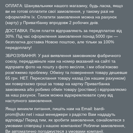
ОПЛАТА: Шанувальники нашого магазину, будь ласка, якщо
ви не готові оплатити свої замовлення, у такому разі не
оформляйте їх. Сплатити замовлення можна на рахунок
(карту) у Приватбанку впродовж 2 робочих днів.
ДОСТАВКА: Після плаття відправляють за передплатою від
30%. Під час оформлення замовлення понад 5000 грн —
безплатна доставка Новою поштою, але тільки за 100%
передоплату!
ЗБРОЗУВАННЯ: У разі виявлення замовником фабричного
союзу, переддзвіньте нам на номер вказаний на сайті та
відправте фото на пошту з фото весілля, і ми обов'язково
розв'яжемо проблему. Обміну та повернення товару дешевше
65 грн. НЕТ. Пересилання товару назад (за нашим рахунком)
ми повертаємо гроші за товар на картку Приватбанка
замовника або робимо обмін товару (ростівки) і відправляємо
за наш рахунок. Також можна відокремлювати суму від
наступного замовлення.
Якщо виникли питання, пишіть нам на Email: bardi-
prom@ukr.net і наші менеджери з радістю Вам нададуть
відповідь! Перед тим, як зробити замовлення, ознайомтеся з
умовами співпраці з нашою компанією! Роблячи замовлення,
Ви автоматично погоджуєтеся з умовами компанії.