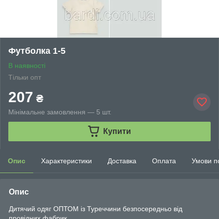
Футболка 1-5
В наявності
Тільки опт
207
₴
Мінімальне замовлення — 5 шт.
Купити
Опис
Характеристики
Доставка
Оплата
Умови п
Опис
Дитячий одяг ОПТОМ із Туреччини безпосередньо від
провідних фабрик.