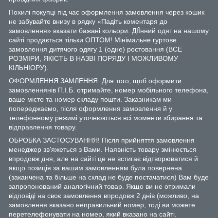
Похилі покупці під час оформлення замовлення через кошик
не забувайте внизу в рядку «Падіть коментаря до
замовлення» вказати бажані кольори. ДІЇнний одяг на нашому
сайті продається тільки ОПТОМ! Мінімальне гуртове
замовлення дитячого одягу 1 (одне) ростовання (ВСЕ
РОЗМІРИ, ЯКІСТЬ В НАЗВІ ПОРЯДУ І МОЖЛИВОМУ
КІЛЬНІОРУ).
ОФОРМЛЕННЯ ЗАМЛЕННЯ: Для того, щоб оформити
замовленнянів П.І.Б. отримайте, номер мобільного телефона,
ваше місто та номер складу пошти. Заказникам ми
попереджаємо, після оформлення замовлення й у
телефонному режимі уточнюються всі моменти збирання та
відправлення товару.
ОБРОБКА ЗАСТОСУВАННЯ! Після прийняття замовлення
менеджер зв'яжеться з Вами. Наявність товару змінюється
впродовж дня, але на сайті це не встигає відтворюватися й
якщо позиція за вашим замовленням була повернена
(заканчена та більше на склад не буде постачатися) Вам буде
запропонований аналогічний товар. Якщо ви не отримали
відповіді на своє замовлення впродовж 2 днів (можливо, на
замовлення вказано неправильний номер, тоді ви можете
перетелефонувати на номер, який вказано на сайті.