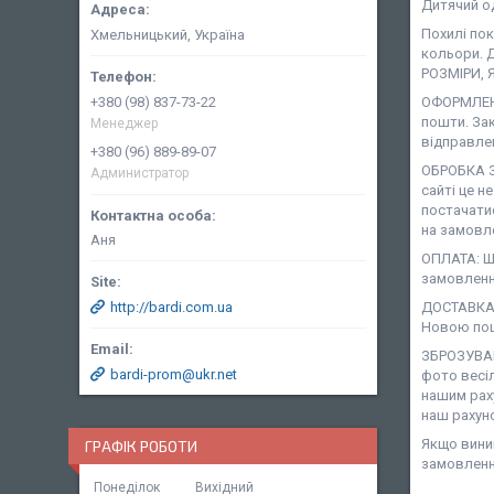
Дитячий о
Похилі по
Хмельницький, Україна
кольори. Д
РОЗМІРИ, 
+380 (98) 837-73-22
ОФОРМЛЕНН
пошти. За
Менеджер
відправле
+380 (96) 889-89-07
ОБРОБКА З
Администратор
сайті це н
постачати
на замовле
Аня
ОПЛАТА: Ша
замовленн
http://bardi.com.ua
ДОСТАВКА:
Новою пош
ЗБРОЗУВАН
bardi-prom@ukr.net
фото весіл
нашим рах
наш рахун
Якщо виник
ГРАФІК РОБОТИ
замовленн
Понеділок
Вихідний