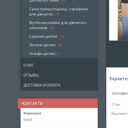
Дитячі костюми
151
Сукні,туніки,спідниці, сарафани
для дівчаток
19
Футболки,майки для дівчаток і
хлопчиків
161
Сорочки дитячі
26
Лосини дитячі
45
Гольфи дитячі
5
О НАС
ОТЗЫВЫ
Характе
ДОСТАВКА И ОПЛАТА
ОСНОВН
КОНТАКТИ
Стан
Вид виро
Bardi