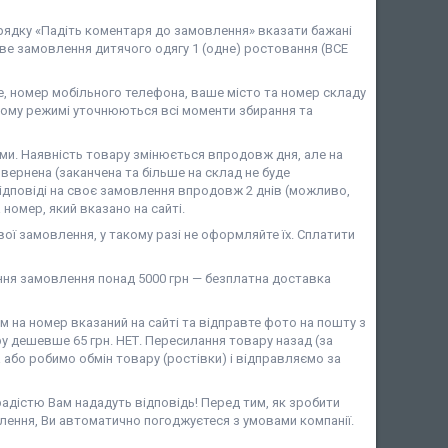
 рядку «Падіть коментаря до замовлення» вказати бажані
ове замовлення дитячого одягу 1 (одне) ростовання (ВСЕ
 номер мобільного телефона, ваше місто та номер складу
ому режимі уточнюються всі моменти збирання та
и. Наявність товару змінюється впродовж дня, але на
вернена (заканчена та більше на склад не буде
ідповіді на своє замовлення впродовж 2 днів (можливо,
номер, який вказано на сайті.
ої замовлення, у такому разі не оформляйте їх. Сплатити
ня замовлення понад 5000 грн — безплатна доставка
на номер вказаний на сайті та відправте фото на пошту з
у дешевше 65 грн. НЕТ. Пересилання товару назад (за
або робимо обмін товару (ростівки) і відправляємо за
 радістю Вам нададуть відповідь! Перед тим, як зробити
лення, Ви автоматично погоджуєтеся з умовами компанії.