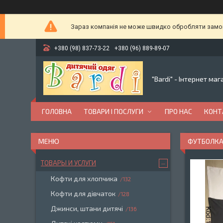
Зараз компанія не може швидко обробляти замовл
+380 (98) 837-73-22
+380 (96) 889-89-07
"Bardi" - Інтернет ма
ГОЛОВНА
ТОВАРИ І ПОСЛУГИ
ПРО НАС
КОНТ
ФУТБОЛКА
ТОВАРЫ И УСЛУГИ
Кофти для хлопчика
132
Кофти для дівчаток
128
Джинси, штани дитячі
136