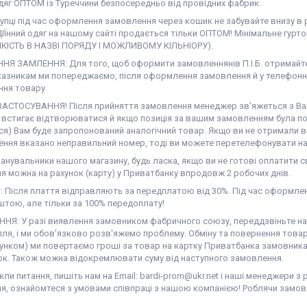
дяг ОПТОМ із Туреччини безпосередньо від провідних фабрик.
купці під час оформлення замовлення через кошик не забувайте внизу в
ІЇнний одяг на нашому сайті продається тільки ОПТОМ! Мінімальне гурт
ЯКІСТЬ В НАЗВІ ПОРЯДУ І МОЖЛИВОМУ КІЛЬНІОРУ).
Я ЗАМЛЕННЯ: Для того, щоб оформити замовленнянів П.І.Б. отримайте,
казникам ми попереджаємо, після оформлення замовлення й у телефонн
ння товару.
АСТОСУВАННЯ! Після прийняття замовлення менеджер зв'яжеться з Вам
е встигає відтворюватися й якщо позиція за вашим замовленням була по
ся) Вам буде запропонований аналогічний товар. Якщо ви не отримали в
ння вказано неправильний номер, тоді ви можете перетелефонувати на 
нувальники нашого магазину, будь ласка, якщо ви не готові оплатити св
я можна на рахунок (карту) у Приватбанку впродовж 2 робочих днів.
 Після плаття відправляють за передплатою від 30%. Під час оформлен
тою, але тільки за 100% передоплату!
НЯ: У разі виявлення замовником фабричного союзу, переддзвіньте нам 
ля, і ми обов'язково розв'яжемо проблему. Обміну та повернення товар
унком) ми повертаємо гроші за товар на картку Приватбанка замовника 
ок. Також можна відокремлювати суму від наступного замовлення.
ли питання, пишіть нам на Email: bardi-prom@ukr.net і наші менеджери з
я, ознайомтеся з умовами співпраці з нашою компанією! Роблячи замов