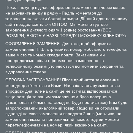
Похилі покупці під час оформлення замовлення через кошик
не забувайте внизу в рядку «Падіть коментаря до
замовлення» вказати бажані кольори. ДІЇнний одяг на нашому
сайті продається тільки ОПТОМ! Мінімальне гуртове
замовлення дитячого одягу 1 (одне) ростовання (ВСЕ
РОЗМІРИ, ЯКІСТЬ У НАЗВІ ПОРЯДУ І МОЖИВКУ КІЛЬНІОРУ).
ОФОРМЛЕННЯ ЗАМЛЕННЯ: Для того, щоб оформити
замовленнянів П.І.Б. отримайте, номер мобільного телефона,
ваше місто та номер складу пошти. Заказникам ми
попереджаємо, після оформлення замовлення і в
телефонному режимі уточнюються всі моменти збирання та
відправлення товару.
ОБРОБКА ЗАСТОСУВАННЯ! Після прийняття замовлення
менеджер зв'яжеться з Вами. Наявність товару змінюється
впродовж дня, але на сайті це не встигає відтворюватися і
якщо позиція за вашим замовленням була повернена
(заканчена та більше на склад не буде постачатися) Вам буде
запропонований аналогічний товар. Якщо ви не отримали
відповіді на своє замовлення впродовж 2 днів (можливо, на
замовлення вказано неправильний номер, тоді ви можете
перетелефонувати на номер, який вказано на сайті.
ОПЛАТА: Шанувальники нашого магазину, будь ласка, якщо