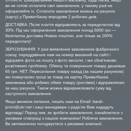
ви не готові оплатити свої замовлення, у такому разі не
оформляйте їх. Сплатити замовлення можна на рахунок
(карту) у Приватбанку впродовж 2 робочих днів.
ДОСТАВКА: Після плаття відправляють за передплатою від
30%. Під час оформлення замовлення понад 5000 грн —
безплатна доставка Новою поштою, але тільки за 100%
передоплату!
ЗБРОЗУВАННЯ: У разі виявлення замовником фабричного
союзу, переддзвіньте нам на номер вказаний на сайті і
відправте фото на пошту з фото весілля, і ми обов'язково
розв'яжемо проблему. Обміну та повернення товару дешевше
65 грн. НЕТ. Пересилання товару назад (за нашим рахунком)
ми повертаємо гроші за товар на картку Приватбанка
замовника або робимо обмін товару (ростівки) і відправляємо
за наш рахунок. Також можна відокремлювати суму від
наступного замовлення.
Якщо виникли питання, пишіть нам на Email: bardi-
prom@ukr.net і наші менеджери з радістю Вам нададуть
відповідь! Перед тим, як зробити замовлення, ознайомтеся з
умовами співпраці з нашою компанією! Роблячи замовлення,
Ви автоматично погоджуєтеся з умовами компанії.