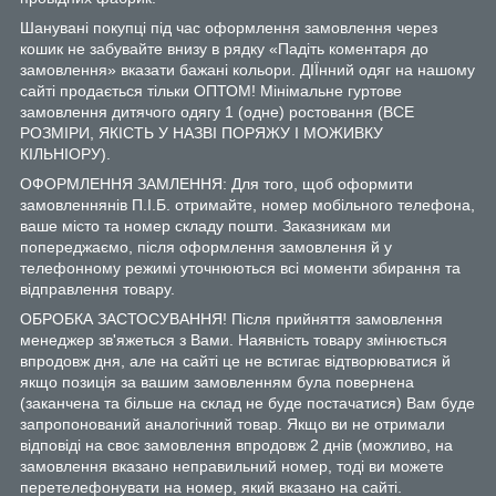
Шанувані покупці під час оформлення замовлення через
кошик не забувайте внизу в рядку «Падіть коментаря до
замовлення» вказати бажані кольори. ДІЇнний одяг на нашому
сайті продається тільки ОПТОМ! Мінімальне гуртове
замовлення дитячого одягу 1 (одне) ростовання (ВСЕ
РОЗМІРИ, ЯКІСТЬ У НАЗВІ ПОРЯЖУ І МОЖИВКУ
КІЛЬНІОРУ).
ОФОРМЛЕННЯ ЗАМЛЕННЯ: Для того, щоб оформити
замовленнянів П.І.Б. отримайте, номер мобільного телефона,
ваше місто та номер складу пошти. Заказникам ми
попереджаємо, після оформлення замовлення й у
телефонному режимі уточнюються всі моменти збирання та
відправлення товару.
ОБРОБКА ЗАСТОСУВАННЯ! Після прийняття замовлення
менеджер зв'яжеться з Вами. Наявність товару змінюється
впродовж дня, але на сайті це не встигає відтворюватися й
якщо позиція за вашим замовленням була повернена
(заканчена та більше на склад не буде постачатися) Вам буде
запропонований аналогічний товар. Якщо ви не отримали
відповіді на своє замовлення впродовж 2 днів (можливо, на
замовлення вказано неправильний номер, тоді ви можете
перетелефонувати на номер, який вказано на сайті.