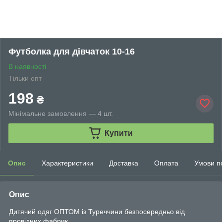
Футболка для дівчаток 10-16
В наявності
Тільки опт
198
₴
Мінімальне замовлення — 4 шт.
Купити
Опис
Характеристики
Доставка
Оплата
Умови п
Опис
Дитячий одяг ОПТОМ із Туреччини безпосередньо від
провідних фабрик.