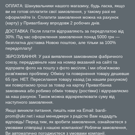
ОПЛАТА: Шанувальники нашого магазину, будь ласка, якщо
ви не готові оплатити свої замовлення, у такому разі не
оформляйте їх. Сплатити замовлення можна на рахунок
(карту) у Приватбанку впродовж 2 робочих днів.
ДОСТАВКА: Після плаття відправляють за передплатою від
30%. Під час оформлення замовлення понад 5000 грн —
безплатна доставка Новою поштою, але тільки за 100%
передоплату!
ЗБРОЗУВАННЯ: У разі виявлення замовником фабричного
союзу, переддзвіньте нам на номер вказаний на сайті та
відправте фото на пошту з фото весілля, і ми обов'язково
розв'яжемо проблему. Обміну та повернення товару дешевше
65 грн. НЕТ. Пересилання товару назад (за нашим рахунком)
ми повертаємо гроші за товар на картку Приватбанка
замовника або робимо обмін товару (ростівки) і відправляємо
за наш рахунок. Також можна відокремлювати суму від
наступного замовлення.
Якщо виникли питання, пишіть нам на Email: bardi-
prom@ukr.net і наші менеджери з радістю Вам нададуть
відповідь! Перед тим, як зробити замовлення, ознайомтеся з
умовами співпраці з нашою компанією! Роблячи замовлення,
Ви автоматично погоджуєтеся з умовами компанії.