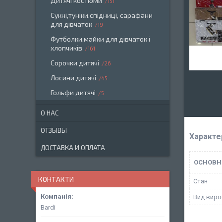
Дитячі костюми
151
Сукні,туніки,спідниці, сарафани
для дівчаток
19
Футболки,майки для дівчаток і
хлопчиків
161
Сорочки дитячі
26
Лосини дитячі
45
Гольфи дитячі
5
О НАС
ОТЗЫВЫ
Характе
ДОСТАВКА И ОПЛАТА
ОСНОВН
КОНТАКТИ
Стан
Вид виро
Bardi