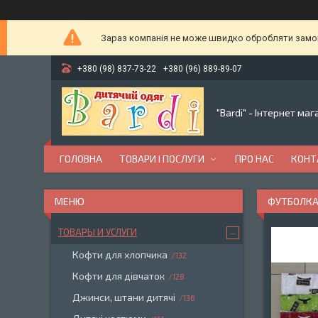
Зараз компанія не може швидко обробляти замовл
+380 (98) 837-73-22
+380 (96) 889-89-07
"Bardi" - Інтернет ма
ГОЛОВНА
ТОВАРИ І ПОСЛУГИ
ПРО НАС
КОНТ
ФУТБОЛКА
ТОВАРЫ И УСЛУГИ
Кофти для хлопчика
132
Кофти для дівчаток
128
Джинси, штани дитячі
136