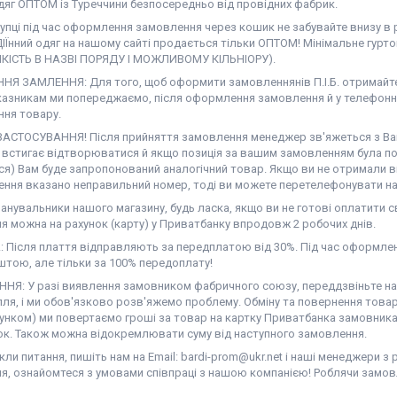
дяг ОПТОМ із Туреччини безпосередньо від провідних фабрик.
купці під час оформлення замовлення через кошик не забувайте внизу в
ІЇнний одяг на нашому сайті продається тільки ОПТОМ! Мінімальне гурт
ЯКІСТЬ В НАЗВІ ПОРЯДУ І МОЖЛИВОМУ КІЛЬНІОРУ).
Я ЗАМЛЕННЯ: Для того, щоб оформити замовленнянів П.І.Б. отримайте,
казникам ми попереджаємо, після оформлення замовлення й у телефонн
ння товару.
АСТОСУВАННЯ! Після прийняття замовлення менеджер зв'яжеться з Вам
е встигає відтворюватися й якщо позиція за вашим замовленням була по
ся) Вам буде запропонований аналогічний товар. Якщо ви не отримали в
ння вказано неправильний номер, тоді ви можете перетелефонувати на 
нувальники нашого магазину, будь ласка, якщо ви не готові оплатити св
я можна на рахунок (карту) у Приватбанку впродовж 2 робочих днів.
 Після плаття відправляють за передплатою від 30%. Під час оформлен
тою, але тільки за 100% передоплату!
НЯ: У разі виявлення замовником фабричного союзу, переддзвіньте нам 
ля, і ми обов'язково розв'яжемо проблему. Обміну та повернення товар
унком) ми повертаємо гроші за товар на картку Приватбанка замовника 
ок. Також можна відокремлювати суму від наступного замовлення.
ли питання, пишіть нам на Email: bardi-prom@ukr.net і наші менеджери з
я, ознайомтеся з умовами співпраці з нашою компанією! Роблячи замов