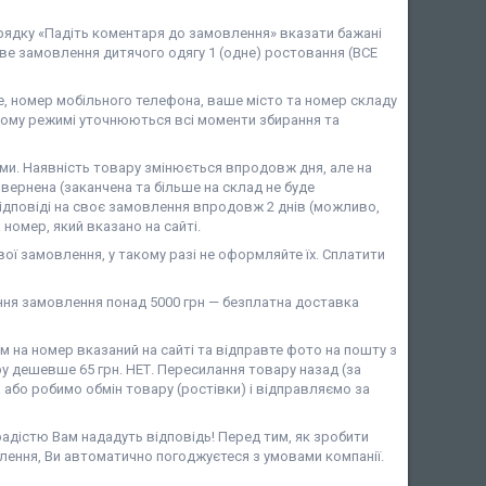
 рядку «Падіть коментаря до замовлення» вказати бажані
ове замовлення дитячого одягу 1 (одне) ростовання (ВСЕ
 номер мобільного телефона, ваше місто та номер складу
ому режимі уточнюються всі моменти збирання та
и. Наявність товару змінюється впродовж дня, але на
вернена (заканчена та більше на склад не буде
ідповіді на своє замовлення впродовж 2 днів (можливо,
номер, який вказано на сайті.
ої замовлення, у такому разі не оформляйте їх. Сплатити
ня замовлення понад 5000 грн — безплатна доставка
на номер вказаний на сайті та відправте фото на пошту з
у дешевше 65 грн. НЕТ. Пересилання товару назад (за
або робимо обмін товару (ростівки) і відправляємо за
 радістю Вам нададуть відповідь! Перед тим, як зробити
лення, Ви автоматично погоджуєтеся з умовами компанії.