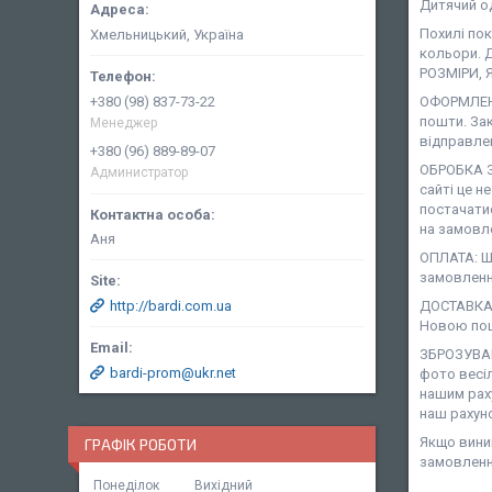
Дитячий о
Похилі по
Хмельницький, Україна
кольори. Д
РОЗМІРИ, 
+380 (98) 837-73-22
ОФОРМЛЕНН
пошти. За
Менеджер
відправле
+380 (96) 889-89-07
ОБРОБКА З
Администратор
сайті це н
постачати
на замовле
Аня
ОПЛАТА: Ша
замовленн
http://bardi.com.ua
ДОСТАВКА:
Новою пош
ЗБРОЗУВАН
bardi-prom@ukr.net
фото весіл
нашим рах
наш рахун
Якщо виник
ГРАФІК РОБОТИ
замовленн
Понеділок
Вихідний