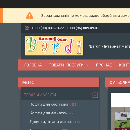
Зараз компанія не може швидко обробляти замовл
+380 (98) 837-73-22
+380 (96) 889-89-07
"Bardi" - Інтернет ма
ГОЛОВНА
ТОВАРИ І ПОСЛУГИ
ПРО НАС
КОНТ
ФУТБОЛКА
ТОВАРЫ И УСЛУГИ
Кофти для хлопчика
132
Кофти для дівчаток
128
Джинси, штани дитячі
136