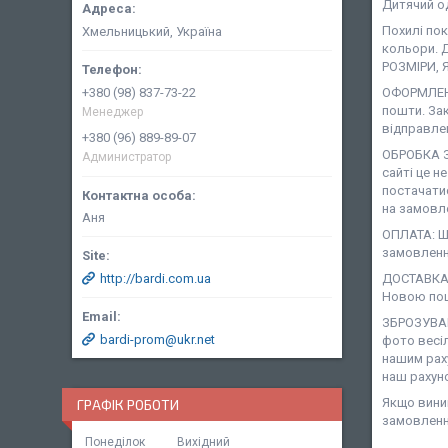
Дитячий о
Похилі по
Хмельницький, Україна
кольори. Д
РОЗМІРИ, 
+380 (98) 837-73-22
ОФОРМЛЕНН
пошти. За
Менеджер
відправле
+380 (96) 889-89-07
ОБРОБКА З
Администратор
сайті це н
постачати
на замовле
Аня
ОПЛАТА: Ша
замовленн
http://bardi.com.ua
ДОСТАВКА:
Новою пош
ЗБРОЗУВАН
bardi-prom@ukr.net
фото весіл
нашим рах
наш рахун
Якщо виник
ГРАФІК РОБОТИ
замовленн
Понеділок
Вихідний