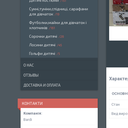
Дитячі костюми
151
Сукні,туніки,спідниці, сарафани
для дівчаток
19
Футболки,майки для дівчаток і
хлопчиків
161
Сорочки дитячі
26
Лосини дитячі
45
Гольфи дитячі
5
О НАС
ОТЗЫВЫ
Характе
ДОСТАВКА И ОПЛАТА
ОСНОВН
КОНТАКТИ
Стан
Вид виро
Bardi