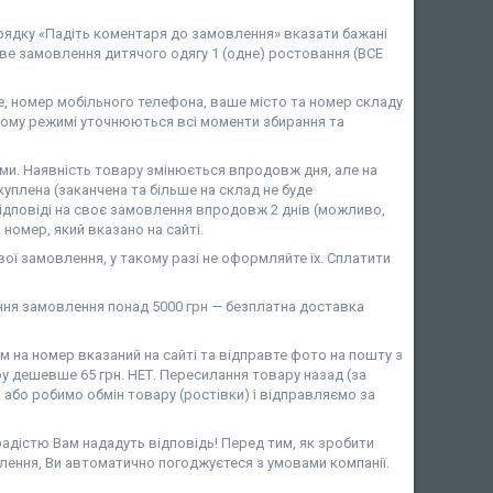
 рядку «Падіть коментаря до замовлення» вказати бажані
ове замовлення дитячого одягу 1 (одне) ростовання (ВСЕ
 номер мобільного телефона, ваше місто та номер складу
ому режимі уточнюються всі моменти збирання та
и. Наявність товару змінюється впродовж дня, але на
уплена (заканчена та більше на склад не буде
ідповіді на своє замовлення впродовж 2 днів (можливо,
номер, який вказано на сайті.
ої замовлення, у такому разі не оформляйте їх. Сплатити
ня замовлення понад 5000 грн — безплатна доставка
на номер вказаний на сайті та відправте фото на пошту з
у дешевше 65 грн. НЕТ. Пересилання товару назад (за
або робимо обмін товару (ростівки) і відправляємо за
 радістю Вам нададуть відповідь! Перед тим, як зробити
лення, Ви автоматично погоджуєтеся з умовами компанії.