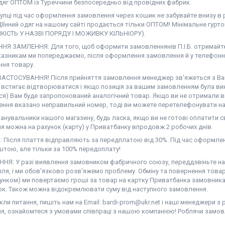
дяг ОПТОМ із Туреччини безпосередньо від провідних фабрик.
купці під час оформлення замовлення через кошик не забувайте внизу в
ІЇнний одяг на нашому сайті продається тільки ОПТОМ! Мінімальне гурт
ЯКІСТЬ У НАЗВІ ПОРЯДУ І МОЖИВКУ КІЛЬНІОРУ).
Я ЗАМЛЕННЯ: Для того, щоб оформити замовленнянів П.І.Б. отримайте,
казникам ми попереджаємо, після оформлення замовлення й у телефонн
ння товару.
АСТОСУВАННЯ! Після прийняття замовлення менеджер зв'яжеться з Вам
е встигає відтворюватися і якщо позиція за вашим замовленням була вик
ся) Вам буде запропонований аналогічний товар. Якщо ви не отримали в
ння вказано неправильний номер, тоді ви можете перетелефонувати на 
нувальники нашого магазину, будь ласка, якщо ви не готові оплатити св
я можна на рахунок (карту) у Приватбанку впродовж 2 робочих днів.
 Після плаття відправляють за передплатою від 30%. Під час оформлен
тою, але тільки за 100% передоплату!
НЯ: У разі виявлення замовником фабричного союзу, переддзвіньте нам 
ля, і ми обов'язково розв'яжемо проблему. Обміну та повернення товар
унком) ми повертаємо гроші за товар на картку Приватбанка замовника 
ок. Також можна відокремлювати суму від наступного замовлення.
ли питання, пишіть нам на Email: bardi-prom@ukr.net і наші менеджери з
я, ознайомтеся з умовами співпраці з нашою компанією! Роблячи замов