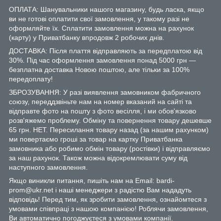
ОПЛАТА: Шанувальники нашого магазину, будь ласка, якщо
ви не готові оплатити свої замовлення, у такому разі не
оформляйте їх. Сплатити замовлення можна на рахунок
(карту) у Приватбанку впродовж 2 робочих днів.
ДОСТАВКА: Після плаття відправляють за передплатою від
30%. Під час оформлення замовлення понад 5000 грн —
безплатна доставка Новою поштою, але тільки за 100%
передоплату!
ЗБРОЗУВАННЯ: У разі виявлення замовником фабричного
союзу, переддзвіньте нам на номер вказаний на сайті та
відправте фото на пошту з фото весілля, і ми обов'язково
розв'яжемо проблему. Обміну та повернення товару дешевше
65 грн. НЕТ. Пересилання товару назад (за нашим рахунком)
ми повертаємо гроші за товар на картку Приватбанка
замовника або робимо обмін товару (ростівки) і відправляємо
за наш рахунок. Також можна відокремлювати суму від
наступного замовлення.
Якщо виникли питання, пишіть нам на Email: bardi-
prom@ukr.net і наші менеджери з радістю Вам нададуть
відповідь! Перед тим, як зробити замовлення, ознайомтеся з
умовами співпраці з нашою компанією! Роблячи замовлення,
Ви автоматично погоджуєтеся з умовами компанії.