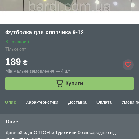
Футболка для хлопчика 9-12
В наявності
Тільки опт
189
₴
Мінімальне замовлення — 4 шт.
Купити
Опис
Характеристики
Доставка
Оплата
Умови п
Опис
Дитячий одяг ОПТОМ із Туреччини безпосередньо від
провідних фабрик.