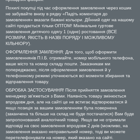
Похилі покупці під час оформлення замовлення через кошик
не забувайте внизу в рядку «Падіть коментаря до
замовлення» вказати бажані кольори. ДІЇнний одяг на нашому
сайті продається тільки ОПТОМ! Мінімальне гуртове
замовлення дитячого одягу 1 (одне) ростовання (ВСЕ
РОЗМІРИ, ЯКІСТЬ В НАЗВІ ПОРЯДУ І МОЖЛИВОМУ
КІЛЬНІОРУ).
ОФОРМЛЕННЯ ЗАМЛЕННЯ: Для того, щоб оформити
замовленнянів П.І.Б. отримайте, номер мобільного телефона,
ваше місто та номер складу пошти. Заказникам ми
попереджаємо, після оформлення замовлення й у
телефонному режимі уточнюються всі моменти збирання та
відправлення товару.
ОБРОБКА ЗАСТОСУВАННЯ! Після прийняття замовлення
менеджер зв'яжеться з Вами. Наявність товару змінюється
впродовж дня, але на сайті це не встигає відтворюватися й
якщо позиція за вашим замовленням була повернена
(заканчена та більше на склад не буде постачатися) Вам буде
запропонований аналогічний товар. Якщо ви не отримали
відповіді на своє замовлення впродовж 2 днів (можливо, на
замовлення вказано неправильний номер, тоді ви можете
перетелефонувати на номер, який вказано на сайті.