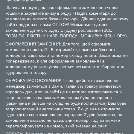
Шанувані покупці під час оформлення замовлення через
кошик не забувайте внизу в рядку «Падіть коментаря до
замовлення» вказати бажані кольори. ДІЇнний одяг на нашому
сайті продається тільки ОПТОМ! Мінімальне гуртове
замовлення дитячого одягу 1 (одне) ростовання (ВСЕ
РОЗМІРИ, ЯКІСТЬ У НАЗВІ ПОРЯДУ І МОЖИВКУ КІЛЬНІОРУ).
ОФОРМЛЕННЯ ЗАМЛЕННЯ: Для того, щоб оформити
замовлення пишіть П.І.Б. отримайте, номер мобільного
телефона, ваше місто та номер складу пошти. Заказникам ми
попереджаємо, після оформлення замовлення і в
телефонному режимі уточнюються всі моменти збирання та
відправлення товару.
ОБРОБКА ЗАСТОСУВАННЯ! Після прийняття замовлення
менеджер зв'яжеться з Вами. Наявність товару змінюється
впродовж дня, але на сайті це не встигає відтворюватися й
якщо позиція за вашим замовленням була повернена
(заканчена й більше на склад не буде постачатися) Вам буде
запропонований аналогічний товар. Якщо ви не отримали
відповіді на своє замовлення впродовж 2 днів (можливо, на
замовлення вказано неправильний номер, тоді ви можете
перетелефонувати на номер, який вказано на сайті.
ОПЛАТА: Шанувальники нашого магазину, будь ласка, якщо