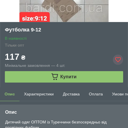
Футболка 9-12
В наявності
Тільки опт
117
₴
Мінімальне замовлення — 4 шт.
Купити
Опис
Характеристики
Доставка
Оплата
Умови п
Опис
Дитячий одяг ОПТОМ із Туреччини безпосередньо від
провідних фабрик.