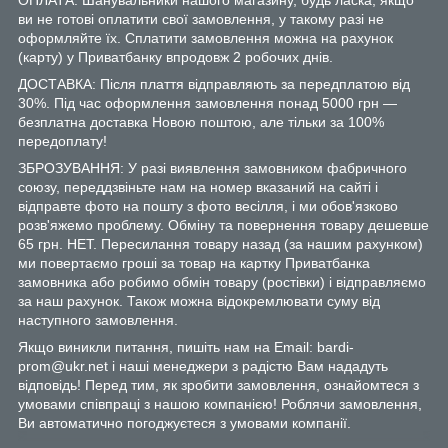
ви не готові оплатити свої замовлення, у такому разі не
оформляйте їх. Сплатити замовлення можна на рахунок
(карту) у Приватбанку впродовж 2 робочих днів.
ДОСТАВКА: Після плаття відправляють за передплатою від
30%. Під час оформлення замовлення понад 5000 грн —
безплатна доставка Новою поштою, але тільки за 100%
передоплату!
ЗБРОЗУВАННЯ: У разі виявлення замовником фабричного
союзу, переддзвіньте нам на номер вказаний на сайті і
відправте фото на пошту з фото весілля, і ми обов'язково
розв'яжемо проблему. Обміну та повернення товару дешевше
65 грн. НЕТ. Пересилання товару назад (за нашим рахунком)
ми повертаємо гроші за товар на картку Приватбанка
замовника або робимо обмін товару (ростівки) і відправляємо
за наш рахунок. Також можна відокремлювати суму від
наступного замовлення.
Якщо виникли питання, пишіть нам на Email: bardi-
prom@ukr.net і наші менеджери з радістю Вам нададуть
відповідь! Перед тим, як зробити замовлення, ознайомтеся з
умовами співпраці з нашою компанією! Роблячи замовлення,
Ви автоматично погоджуєтеся з умовами компанії.