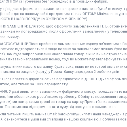
дяг ОПТОМ із Туреччини безпосередньо від провідних фабрик.
купці під час оформлення замовлення через кошик не забувайте внизу в
ІЇнний одяг на нашому сайті продається тільки ОПТОМ! Мінімальне гурт
ЯКІСТЬ В НАЗВІ ПОРЯДУ І МОЖЛИВОМУ КІЛЬНІОРУ).
Я ЗАМЛЕННЯ: Для того, щоб оформити замовленнянів П.І.Б. отримайте,
казникам ми попереджаємо, після оформлення замовлення й у телефонн
ння товару.
АСТОСУВАННЯ! Після прийняття замовлення менеджер зв'яжеться з Вам
е встигає відтворюватися й якщо позиція за вашим замовленням була по
ся) Вам буде запропонований аналогічний товар. Якщо ви не отримали в
ння вказано неправильний номер, тоді ви можете перетелефонувати на 
нувальники нашого магазину, будь ласка, якщо ви не готові оплатити св
я можна на рахунок (карту) у Приватбанку впродовж 2 робочих днів.
 Після плаття відправляють за передплатою від 30%. Під час оформлен
тою, але тільки за 100% передоплату!
НЯ: У разі виявлення замовником фабричного союзу, переддзвіньте нам 
ля, і ми обов'язково розв'яжемо проблему. Обміну та повернення товар
унком) ми повертаємо гроші за товар на картку Приватбанка замовника 
ок. Також можна відокремлювати суму від наступного замовлення.
ли питання, пишіть нам на Email: bardi-prom@ukr.net і наші менеджери з
я, ознайомтеся з умовами співпраці з нашою компанією! Роблячи замов