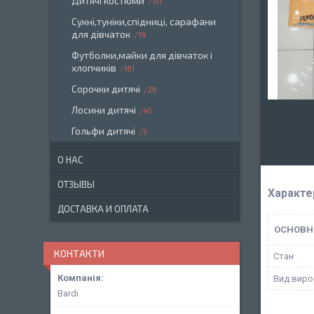
Дитячі костюми
151
Сукні,туніки,спідниці, сарафани
для дівчаток
19
Футболки,майки для дівчаток і
хлопчиків
161
Сорочки дитячі
26
Лосини дитячі
45
Гольфи дитячі
5
О НАС
ОТЗЫВЫ
Характе
ДОСТАВКА И ОПЛАТА
ОСНОВН
КОНТАКТИ
Стан
Вид виро
Bardi