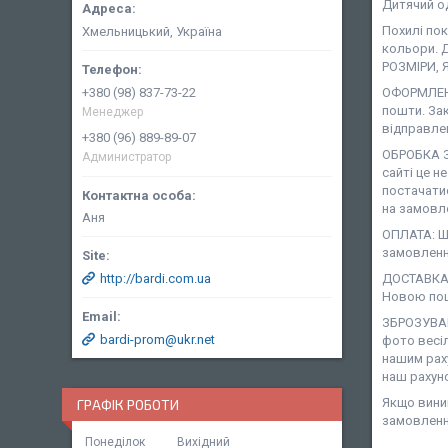
Дитячий о
Похилі по
Хмельницький, Україна
кольори. Д
РОЗМІРИ, 
+380 (98) 837-73-22
ОФОРМЛЕНН
пошти. За
Менеджер
відправле
+380 (96) 889-89-07
ОБРОБКА З
Администратор
сайті це н
постачати
на замовле
Аня
ОПЛАТА: Ша
замовленн
http://bardi.com.ua
ДОСТАВКА:
Новою пош
ЗБРОЗУВАН
bardi-prom@ukr.net
фото весіл
нашим рах
наш рахун
Якщо виник
ГРАФІК РОБОТИ
замовленн
Понеділок
Вихідний