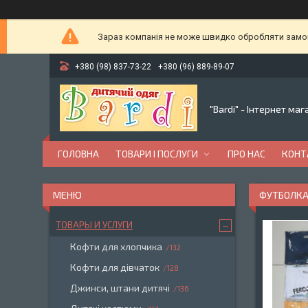
Зараз компанія не може швидко обробляти замовл
+380 (98) 837-73-22
+380 (96) 889-89-07
"Bardi" - Інтернет ма
ГОЛОВНА
ТОВАРИ І ПОСЛУГИ
ПРО НАС
КОНТ
ФУТБОЛКА
ТОВАРЫ И УСЛУГИ
Кофти для хлопчика
132
Кофти для дівчаток
128
Джинси, штани дитячі
136