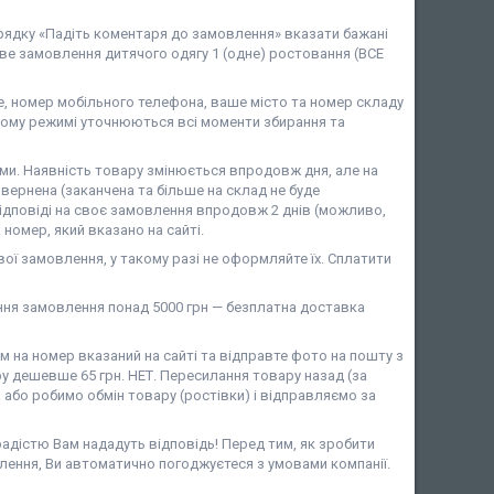
 рядку «Падіть коментаря до замовлення» вказати бажані
ове замовлення дитячого одягу 1 (одне) ростовання (ВСЕ
 номер мобільного телефона, ваше місто та номер складу
ому режимі уточнюються всі моменти збирання та
и. Наявність товару змінюється впродовж дня, але на
вернена (заканчена та більше на склад не буде
ідповіді на своє замовлення впродовж 2 днів (можливо,
номер, який вказано на сайті.
ої замовлення, у такому разі не оформляйте їх. Сплатити
ня замовлення понад 5000 грн — безплатна доставка
на номер вказаний на сайті та відправте фото на пошту з
у дешевше 65 грн. НЕТ. Пересилання товару назад (за
або робимо обмін товару (ростівки) і відправляємо за
 радістю Вам нададуть відповідь! Перед тим, як зробити
лення, Ви автоматично погоджуєтеся з умовами компанії.