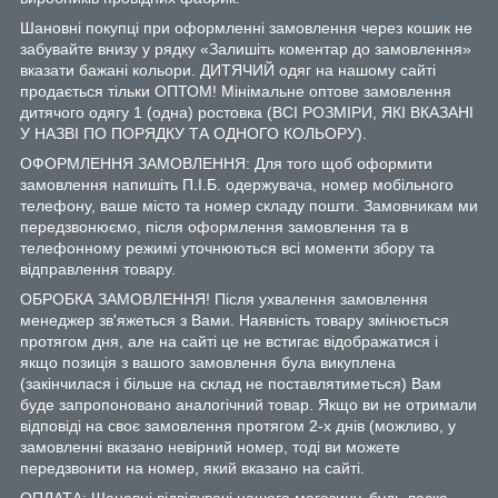
Шановні покупці при оформленні замовлення через кошик не
забувайте внизу у рядку «Залишіть коментар до замовлення»
вказати бажані кольори. ДИТЯЧИЙ одяг на нашому сайті
продається тільки ОПТОМ! Мінімальне оптове замовлення
дитячого одягу 1 (одна) ростовка (ВСІ РОЗМІРИ, ЯКІ ВКАЗАНІ
У НАЗВІ ПО ПОРЯДКУ ТА ОДНОГО КОЛЬОРУ).
ОФОРМЛЕННЯ ЗАМОВЛЕННЯ: Для того щоб оформити
замовлення напишіть П.І.Б. одержувача, номер мобільного
телефону, ваше місто та номер складу пошти. Замовникам ми
передзвонюємо, після оформлення замовлення та в
телефонному режимі уточнюються всі моменти збору та
відправлення товару.
ОБРОБКА ЗАМОВЛЕННЯ! Після ухвалення замовлення
менеджер зв'яжеться з Вами. Наявність товару змінюється
протягом дня, але на сайті це не встигає відображатися і
якщо позиція з вашого замовлення була викуплена
(закінчилася і більше на склад не поставлятиметься) Вам
буде запропоновано аналогічний товар. Якщо ви не отримали
відповіді на своє замовлення протягом 2-х днів (можливо, у
замовленні вказано невірний номер, тоді ви можете
передзвонити на номер, який вказано на сайті.
ОПЛАТА: Шановні відвідувачі нашого магазину, будь ласка,