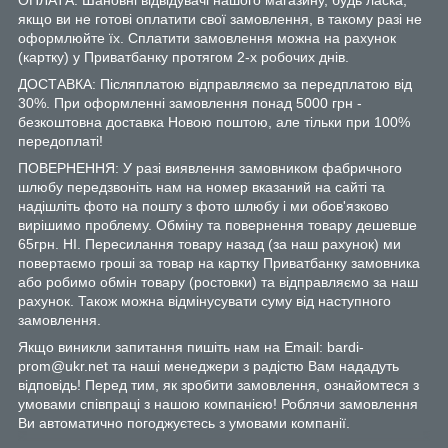
якщо ви не готові оплатити свої замовлення, в такому разі не
оформлюйте їх. Сплатити замовлення можна на рахунок
(картку) у Приватбанку протягом 2-х робочих днів.
ДОСТАВКА: Післяплатою відправляємо за передплатою від
30%. При оформленні замовлення понад 5000 грн -
безкоштовна доставка Новою поштою, але тільки при 100%
передоплаті!
ПОВЕРНЕННЯ: У разі виявлення замовником фабричного
шлюбу передзвоніть нам на номер вказаний на сайті та
надішліть фото на пошту з фото шлюбу і ми обов'язково
вирішимо проблему. Обміну та повернення товару дешевше
65грн. НІ. Пересилання товару назад (за наш рахунок) ми
повертаємо гроші за товар на картку Приватбанку замовника
або робимо обмін товару (ростовки) та відправляємо за наш
рахунок. Також можна відмінусувати суму від наступного
замовлення.
Якщо виникли запитання пишіть нам на Email: bardi-
prom@ukr.net та наші менеджери з радістю Вам нададуть
відповідь! Перед тим, як зробити замовлення, ознайомтеся з
умовами співпраці з нашою компанією! Роблячи замовлення
Ви автоматично погоджуєтесь з умовами компанії.