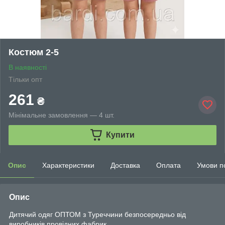
Костюм 2-5
В наявності
Тільки опт
261
₴
Мінімальне замовлення — 4 шт.
Купити
Опис
Характеристики
Доставка
Оплата
Умови п
Опис
Дитячий одяг ОПТОМ з Туреччини безпосередньо від
виробників провідних фабрик.