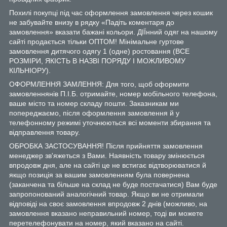
Похилі покупці під час оформлення замовлення через кошик
не забувайте внизу в рядку «Падіть коментаря до
замовлення» вказати бажані кольори. ДІЇнний одяг на нашому
сайті продається тільки ОПТОМ! Мінімальне гуртове
замовлення дитячого одягу 1 (одне) ростовання (ВСЕ
РОЗМІРИ, ЯКІСТЬ В НАЗВІ ПОРЯДУ І МОЖЛИВОМУ
КІЛЬНІОРУ).
ОФОРМЛЕННЯ ЗАМЛЕННЯ: Для того, щоб оформити
замовленнянів П.І.Б. отримайте, номер мобільного телефона,
ваше місто та номер складу пошти. Заказникам ми
попереджаємо, після оформлення замовлення й у
телефонному режимі уточнюються всі моменти збирання та
відправлення товару.
ОБРОБКА ЗАСТОСУВАННЯ! Після прийняття замовлення
менеджер зв'яжеться з Вами. Наявність товару змінюється
впродовж дня, але на сайті це не встигає відтворюватися й
якщо позиція за вашим замовленням була повернена
(заканчена та більше на склад не буде постачатися) Вам буде
запропонований аналогічний товар. Якщо ви не отримали
відповіді на своє замовлення впродовж 2 днів (можливо, на
замовлення вказано неправильний номер, тоді ви можете
перетелефонувати на номер, який вказано на сайті.