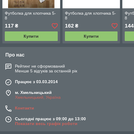
Футболка для хлопчика 5-
Футболка для хлопчика 5-
Футб
8
8
8
117
162
144
₴
₴
Купити
Купити
Про нас
Рейтинг не сформований
Менше 5 відгуків за останній рік
Працює з 03.03.2014
м. Хмельницький
Хмельницький, Україна
Контакти
Сьогодні працює з 09:00 до 13:00
Показати весь графік роботи