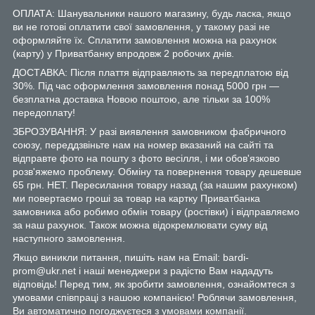
ОПЛАТА: Шанувальники нашого магазину, будь ласка, якщо
ви не готові оплатити свої замовлення, у такому разі не
оформляйте їх. Сплатити замовлення можна на рахунок
(карту) у Приватбанку впродовж 2 робочих днів.
ДОСТАВКА: Після плаття відправляють за передплатою від
30%. Під час оформлення замовлення понад 5000 грн —
безплатна доставка Новою поштою, але тільки за 100%
передоплату!
ЗБРОЗУВАННЯ: У разі виявлення замовником фабричного
союзу, переддзвіньте нам на номер вказаний на сайті та
відправте фото на пошту з фото весілля, і ми обов'язково
розв'яжемо проблему. Обміну та повернення товару дешевше
65 грн. НЕТ. Пересилання товару назад (за нашим рахунком)
ми повертаємо гроші за товар на картку Приватбанка
замовника або робимо обмін товару (ростівки) і відправляємо
за наш рахунок. Також можна відокремлювати суму від
наступного замовлення.
Якщо виникли питання, пишіть нам на Email: bardi-
prom@ukr.net і наші менеджери з радістю Вам нададуть
відповідь! Перед тим, як зробити замовлення, ознайомтеся з
умовами співпраці з нашою компанією! Роблячи замовлення,
Ви автоматично погоджуєтеся з умовами компанії.