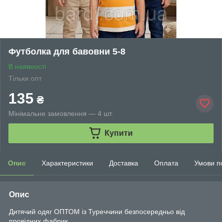
Футболка для бавовни 5-8
В наявності
Тільки опт
135
₴
Мінімальне замовлення — 4 шт.
Купити
Опис
Характеристики
Доставка
Оплата
Умови п
Опис
Дитячий одяг ОПТОМ із Туреччини безпосередньо від
провідних фабрик.