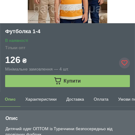
Футболка 1-4
В наявності
Тільки опт
126
₴
Мінімальне замовлення — 4 шт.
Купити
Опис
Характеристики
Доставка
Оплата
Умови п
Опис
Дитячий одяг ОПТОМ із Туреччини безпосередньо від
провідних фабрик.