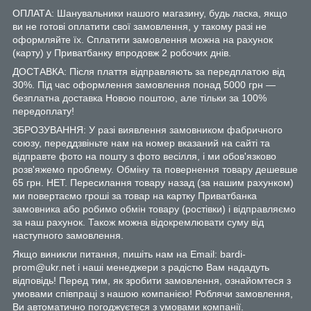
ОПЛАТА: Шанувальники нашого магазину, будь ласка, якщо
ви не готові оплатити свої замовлення, у такому разі не
оформляйте їх. Сплатити замовлення можна на рахунок
(карту) у Приватбанку впродовж 2 робочих днів.
ДОСТАВКА: Після плаття відправляють за передплатою від
30%. Під час оформлення замовлення понад 5000 грн —
безплатна доставка Новою поштою, але тільки за 100%
передоплату!
ЗБРОЗУВАННЯ: У разі виявлення замовником фабричного
союзу, переддзвіньте нам на номер вказаний на сайті та
відправте фото на пошту з фото весілля, і ми обов'язково
розв'яжемо проблему. Обміну та повернення товару дешевше
65 грн. НЕТ. Пересилання товару назад (за нашим рахунком)
ми повертаємо гроші за товар на картку Приватбанка
замовника або робимо обмін товару (ростівки) і відправляємо
за наш рахунок. Також можна відокремлювати суму від
наступного замовлення.
Якщо виникли питання, пишіть нам на Email: bardi-
prom@ukr.net і наші менеджери з радістю Вам нададуть
відповідь! Перед тим, як зробити замовлення, ознайомтеся з
умовами співпраці з нашою компанією! Роблячи замовлення,
Ви автоматично погоджуєтеся з умовами компанії.