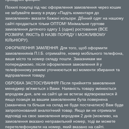
Похилі покупці під час оформлення замовлення через кошик
не забувайте внизу в рядку «Падіть коментаря до
замовлення» вказати бажані кольори. ДІЇнний одяг на нашому
сайті продається тільки ОПТОМ! Мінімальне гуртове
замовлення дитячого одягу 1 (одне) ростовання (ВСЕ
РОЗМІРИ, ЯКІСТЬ В НАЗВІ ПОРЯДУ І МОЖЛИВОМУ
КІЛЬНІОРУ).
ОФОРМЛЕННЯ ЗАМЛЕННЯ: Для того, щоб оформити
замовленнянів П.І.Б. отримайте, номер мобільного телефона,
ваше місто та номер складу пошти. Заказникам ми
попереджаємо, після оформлення замовлення й у
телефонному режимі уточнюються всі моменти збирання та
відправлення товару.
ОБРОБКА ЗАСТОСУВАННЯ! Після прийняття замовлення
менеджер зв'яжеться з Вами. Наявність товару змінюється
впродовж дня, але на сайті це не встигає відтворюватися й
якщо позиція за вашим замовленням була повернена
(заканчена та більше на склад не буде постачатися) Вам буде
запропонований аналогічний товар. Якщо ви не отримали
відповіді на своє замовлення впродовж 2 днів (можливо, на
замовлення вказано неправильний номер, тоді ви можете
перетелефонувати на номер, який вказано на сайті.