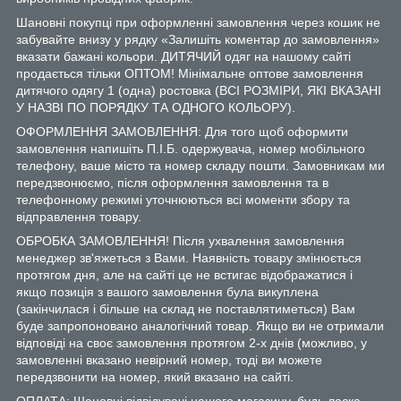
Шановні покупці при оформленні замовлення через кошик не
забувайте внизу у рядку «Залишіть коментар до замовлення»
вказати бажані кольори. ДИТЯЧИЙ одяг на нашому сайті
продається тільки ОПТОМ! Мінімальне оптове замовлення
дитячого одягу 1 (одна) ростовка (ВСІ РОЗМІРИ, ЯКІ ВКАЗАНІ
У НАЗВІ ПО ПОРЯДКУ ТА ОДНОГО КОЛЬОРУ).
ОФОРМЛЕННЯ ЗАМОВЛЕННЯ: Для того щоб оформити
замовлення напишіть П.І.Б. одержувача, номер мобільного
телефону, ваше місто та номер складу пошти. Замовникам ми
передзвонюємо, після оформлення замовлення та в
телефонному режимі уточнюються всі моменти збору та
відправлення товару.
ОБРОБКА ЗАМОВЛЕННЯ! Після ухвалення замовлення
менеджер зв'яжеться з Вами. Наявність товару змінюється
протягом дня, але на сайті це не встигає відображатися і
якщо позиція з вашого замовлення була викуплена
(закінчилася і більше на склад не поставлятиметься) Вам
буде запропоновано аналогічний товар. Якщо ви не отримали
відповіді на своє замовлення протягом 2-х днів (можливо, у
замовленні вказано невірний номер, тоді ви можете
передзвонити на номер, який вказано на сайті.
ОПЛАТА: Шановні відвідувачі нашого магазину, будь ласка,