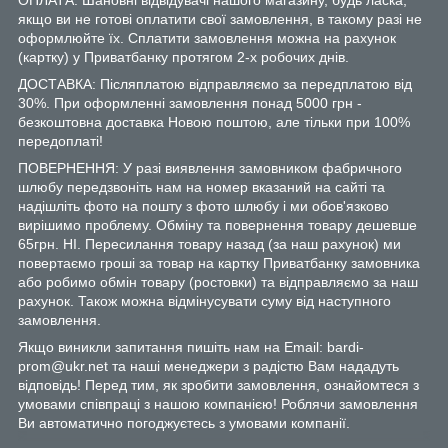
якщо ви не готові оплатити свої замовлення, в такому разі не
оформлюйте їх. Сплатити замовлення можна на рахунок
(картку) у Приватбанку протягом 2-х робочих днів.
ДОСТАВКА: Післяплатою відправляємо за передплатою від
30%. При оформленні замовлення понад 5000 грн -
безкоштовна доставка Новою поштою, але тільки при 100%
передоплаті!
ПОВЕРНЕННЯ: У разі виявлення замовником фабричного
шлюбу передзвоніть нам на номер вказаний на сайті та
надішліть фото на пошту з фото шлюбу і ми обов'язково
вирішимо проблему. Обміну та повернення товару дешевше
65грн. НІ. Пересилання товару назад (за наш рахунок) ми
повертаємо гроші за товар на картку Приватбанку замовника
або робимо обмін товару (ростовки) та відправляємо за наш
рахунок. Також можна відмінусувати суму від наступного
замовлення.
Якщо виникли запитання пишіть нам на Email: bardi-
prom@ukr.net та наші менеджери з радістю Вам нададуть
відповідь! Перед тим, як зробити замовлення, ознайомтеся з
умовами співпраці з нашою компанією! Роблячи замовлення
Ви автоматично погоджуєтесь з умовами компанії.