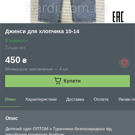
Джинси для хлопчика 10-14
В наявності
Тільки опт
450
₴
Мінімальне замовлення — 4 шт.
Купити
Опис
Характеристики
Доставка
Оплата
Умови п
Опис
Дитячий одяг ОПТОМ з Туреччини безпосередньо від
виробників провідних фабрик.