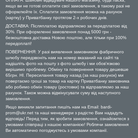
якщо ви не готові оплатити свої замовлення, в такому разі не
оформлюйте їх. Сплатити замовлення можна на рахунок
(картку) у Приватбанку протягом 2-х робочих днів.
ДОСТАВКА: Післяплатою відправляємо за передплатою від
30%. При оформленні замовлення понад 5000 грн -
безкоштовна доставка Новою поштою, але тільки при 100%
передоплаті!
ПОВЕРНЕННЯ: У разі виявлення замовником фабричного
шлюбу передзвоніть нам на номер вказаний на сайті та
надішліть фото на пошту з фото шлюбу і ми обов'язково
вирішимо проблему. Обміну та повернення товару дешевше
65грн. НІ. Пересилання товару назад (за наш рахунок) ми
повертаємо гроші за товар на картку Приватбанку замовника
або робимо обмін товару (ростовки) та відправляємо за наш
рахунок. Також можна відмінусувати суму від наступного
замовлення.
Якщо виникли запитання пишіть нам на Email: bardi-
prom@ukr.net та наші менеджери з радістю Вам нададуть
відповідь! Перед тим, як зробити замовлення, ознайомтеся з
умовами співпраці з нашою компанією! Роблячи замовлення
Ви автоматично погоджуєтесь з умовами компанії.