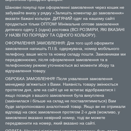
Шановні покупці при оформленні замовлення через кошик не
забувайте внизу у рядку «Залишіть коментар до замовлення»
вказати бажані кольори. ДИТЯЧИЙ одяг на нашому сайті
продається тільки ОПТОМ! Мінімальне оптове замовлення
дитячого одягу 1 (одна) ростовка (ВСІ РОЗМІРИ, ЯКІ ВКАЗАНІ
У НАЗВІ ПО ПОРЯДКУ ТА ОДНОГО КОЛЬОРУ).
ОФОРМЛЕННЯ ЗАМОВЛЕННЯ: Для того щоб оформити
замовлення напишіть П.І.Б. одержувача, номер мобільного
телефону, ваше місто та номер складу пошти. Замовникам ми
передзвонюємо, після оформлення замовлення та в
телефонному режимі уточнюються всі моменти збору та
відправлення товару.
ОБРОБКА ЗАМОВЛЕННЯ! Після ухвалення замовлення
менеджер зв'яжеться з Вами. Наявність товару змінюється
протягом дня, але на сайті це не встигає відображатися і
якщо позиція з вашого замовлення була викуплена
(закінчилася і більше на склад не поставлятиметься) Вам
буде запропоновано аналогічний товар. Якщо ви не отримали
відповіді на своє замовлення протягом 2-х днів (можливо, у
замовленні вказано невірний номер, тоді ви можете
передзвонити на номер, який вказано на сайті.
ОПЛАТА: Шановні відвідувачі нашого магазину, будь ласка,