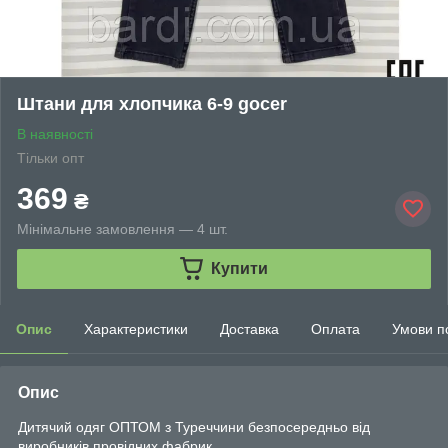
Штани для хлопчика 6-9 gocer
В наявності
Тільки опт
369
₴
Мінімальне замовлення — 4 шт.
Купити
Опис
Характеристики
Доставка
Оплата
Умови п
Опис
Дитячий одяг ОПТОМ з Туреччини безпосередньо від
виробників провідних фабрик.