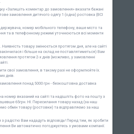
.
дку «Залишіть коментар до замовлення» вказати бажані
ове замовлення дитячого одягу 1 (одна) ростовка (ВСІ
ержувача, номер мобільного телефону, ваше місто та
ня та в телефонному режимі уточнюються всі моменти
аявність товару змінюється протягом дня, але на сайті
закінчилася і більше на склад не поставлятиметься) Вам
мовлення протягом 2-х днів (можливо, у замовленні
айті.
ити свої замовлення, в такому разі не оформлюйте їх.
их днів.
амовлення понад 5000 грн - безкоштовна доставка
 номер вказаний на сайті та надішліть фото на пошту з
шевше 65грн. НІ. Пересилання товару назад (за наш
имо обмін товару (ростовки) та відправляємо за наш
и з радістю Вам нададуть відповідь! Перед тим, як зробити
лення Ви автоматично погоджуєтесь з умовами компанії.