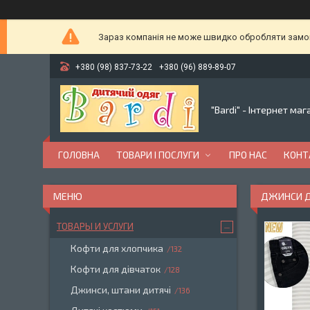
Зараз компанія не може швидко обробляти замовл
+380 (98) 837-73-22
+380 (96) 889-89-07
"Bardi" - Інтернет ма
ГОЛОВНА
ТОВАРИ І ПОСЛУГИ
ПРО НАС
КОНТ
ДЖИНСИ Д
ТОВАРЫ И УСЛУГИ
Кофти для хлопчика
132
Кофти для дівчаток
128
Джинси, штани дитячі
136