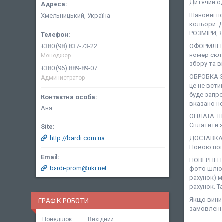
Дитячий о
Шановні п
Хмельницький, Україна
кольори. 
РОЗМІРИ, 
+380 (98) 837-73-22
ОФОРМЛЕНН
номер скл
Менеджер
збору та в
+380 (96) 889-89-07
ОБРОБКА З
Администратор
це не всти
буде запро
вказано не
Аня
ОПЛАТА: Ша
Сплатити з
http://bardi.com.ua
ДОСТАВКА:
Новою пош
ПОВЕРНЕНН
bardi-prom@ukr.net
фото шлюб
рахунок) 
рахунок. Т
Якщо виник
ГРАФІК РОБОТИ
замовленн
Понеділок
Вихідний