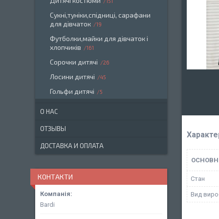
Дитячі костюми
151
Сукні,туніки,спідниці, сарафани
для дівчаток
19
Футболки,майки для дівчаток і
хлопчиків
161
Сорочки дитячі
26
Лосини дитячі
45
Гольфи дитячі
5
О НАС
ОТЗЫВЫ
Характе
ДОСТАВКА И ОПЛАТА
ОСНОВН
КОНТАКТИ
Стан
Вид виро
Bardi