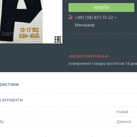
КУПИТИ
+380 (98) 837-73-22
Менеджер
повернення товару протягом 14 дн
ристики
І АТРИБУТИ
Новий
бу
Джинси