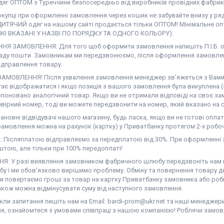
дяг ОПТОМ з Туреччини безпосередньо від виробників провідних фабрик
окупці при оформленні замовлення через кошик не забувайте внизу у ря
ДИТЯЧИЙ одяг на нашому сайті продається тільки ОПТОМ! Мінімальне опт
ЯКІ ВКАЗАНІ У НАЗВІ ПО ПОРЯДКУ ТА ОДНОГО КОЛЬОРУ).
Я ЗАМОВЛЕННЯ: Для того щоб оформити замовлення напишіть П.І.Б. од
аду пошти. Замовникам ми передзвонюємо, після оформлення замовлен
ідправлення товару.
АМОВЛЕННЯ! Після ухвалення замовлення менеджер зв'яжеться з Вами. Н
гає відображатися і якщо позиція з вашого замовлення була викуплена (
поновано аналогічний товар. Якщо ви не отримали відповіді на своє за
вірний номер, тоді ви можете передзвонити на номер, який вказано на с
новні відвідувачі нашого магазину, будь ласка, якщо ви не готові оплат
амовлення можна на рахунок (картку) у Приватбанку протягом 2-х робоч
 Післяплатою відправляємо за передплатою від 30%. При оформленні з
тою, але тільки при 100% передоплаті!
Я: У разі виявлення замовником фабричного шлюбу передзвоніть нам на
у і ми обов'язково вирішимо проблему. Обміну та повернення товару де
ми повертаємо гроші за товар на картку Приватбанку замовника або роб
акож можна відмінусувати суму від наступного замовлення.
ли запитання пишіть нам на Email: bardi-prom@ukr.net та наші менеджер
я, ознайомтеся з умовами співпраці з нашою компанією! Роблячи замов