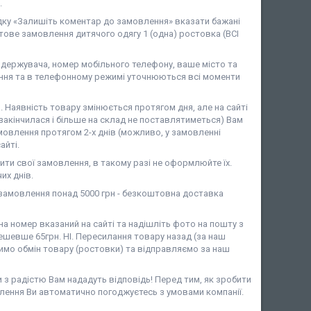
.
дку «Залишіть коментар до замовлення» вказати бажані
ове замовлення дитячого одягу 1 (одна) ростовка (ВСІ
ержувача, номер мобільного телефону, ваше місто та
ня та в телефонному режимі уточнюються всі моменти
аявність товару змінюється протягом дня, але на сайті
закінчилася і більше на склад не поставлятиметься) Вам
мовлення протягом 2-х днів (можливо, у замовленні
айті.
ити свої замовлення, в такому разі не оформлюйте їх.
их днів.
амовлення понад 5000 грн - безкоштовна доставка
 номер вказаний на сайті та надішліть фото на пошту з
шевше 65грн. НІ. Пересилання товару назад (за наш
имо обмін товару (ростовки) та відправляємо за наш
и з радістю Вам нададуть відповідь! Перед тим, як зробити
лення Ви автоматично погоджуєтесь з умовами компанії.