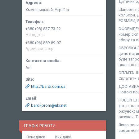
Дитячий о
Шановні п
Хмельницький, Україна
кольори. 
РОЗМІРИ, 
+380 (98) 837-73-22
ОФОРМЛЕНН
номер скл
Менеджер
збору та в
+380 (96) 889-89-07
ОБРОБКА З
Администратор
це не всти
буде запро
вказано не
Аня
ОПЛАТА: Ша
Сплатити з
http://bardi.com.ua
ДОСТАВКА:
Новою пош
ПОВЕРНЕНН
bardi-prom@ukr.net
фото шлюб
рахунок) 
рахунок. Т
Якщо виник
ГРАФІК РОБОТИ
замовленн
Понеділок
Вихідний