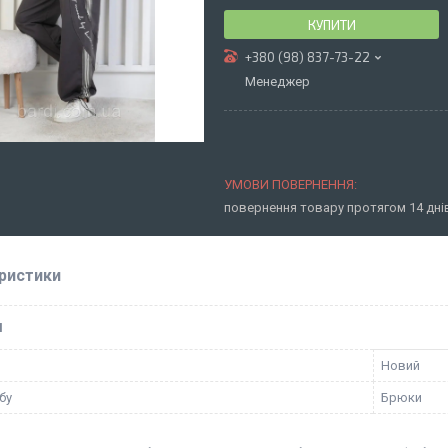
КУПИТИ
+380 (98) 837-73-22
Менеджер
повернення товару протягом 14 дн
ристики
І
Новий
бу
Брюки