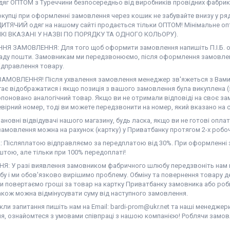
дяг ОПТОМ з Туреччини безпосередньо від виробників провідних фабрик
окупці при оформленні замовлення через кошик не забувайте внизу у ря
ДИТЯЧИЙ одяг на нашому сайті продається тільки ОПТОМ! Мінімальне опт
ЯКІ ВКАЗАНІ У НАЗВІ ПО ПОРЯДКУ ТА ОДНОГО КОЛЬОРУ).
Я ЗАМОВЛЕННЯ: Для того щоб оформити замовлення напишіть П.І.Б. од
аду пошти. Замовникам ми передзвонюємо, після оформлення замовлен
ідправлення товару.
АМОВЛЕННЯ! Після ухвалення замовлення менеджер зв'яжеться з Вами. Н
гає відображатися і якщо позиція з вашого замовлення була викуплена (
поновано аналогічний товар. Якщо ви не отримали відповіді на своє за
вірний номер, тоді ви можете передзвонити на номер, який вказано на с
новні відвідувачі нашого магазину, будь ласка, якщо ви не готові оплат
амовлення можна на рахунок (картку) у Приватбанку протягом 2-х робоч
 Післяплатою відправляємо за передплатою від 30%. При оформленні з
тою, але тільки при 100% передоплаті!
Я: У разі виявлення замовником фабричного шлюбу передзвоніть нам на
у і ми обов'язково вирішимо проблему. Обміну та повернення товару де
ми повертаємо гроші за товар на картку Приватбанку замовника або роб
акож можна відмінусувати суму від наступного замовлення.
ли запитання пишіть нам на Email: bardi-prom@ukr.net та наші менеджер
я, ознайомтеся з умовами співпраці з нашою компанією! Роблячи замов