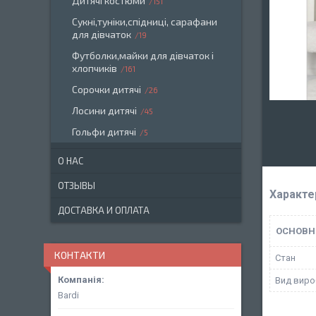
Дитячі костюми
151
Сукні,туніки,спідниці, сарафани
для дівчаток
19
Футболки,майки для дівчаток і
хлопчиків
161
Сорочки дитячі
26
Лосини дитячі
45
Гольфи дитячі
5
О НАС
ОТЗЫВЫ
Характе
ДОСТАВКА И ОПЛАТА
ОСНОВН
КОНТАКТИ
Стан
Вид виро
Bardi