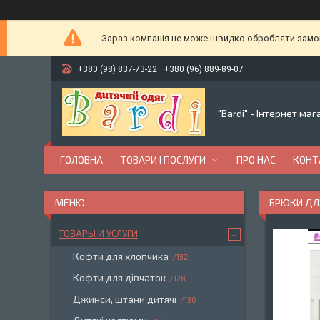
Зараз компанія не може швидко обробляти замовл
+380 (98) 837-73-22
+380 (96) 889-89-07
"Bardi" - Інтернет ма
ГОЛОВНА
ТОВАРИ І ПОСЛУГИ
ПРО НАС
КОНТ
БРЮКИ ДЛЯ
ТОВАРЫ И УСЛУГИ
Кофти для хлопчика
132
Кофти для дівчаток
128
Джинси, штани дитячі
136