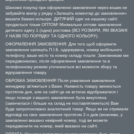
Шановні покупці при оформленні замовлення через кошик не
забувайте внизу у рядку «Залишіть коментар до замовлення»
вказати бажані кольори. ДИТЯЧИЙ одяг на нашому сайті
продається тільки ОПТОМ! Мінімальне оптове замовлення
дитячого одягу 1 (одна) ростовка (ВСІ РОЗМІРИ, ЯКІ ВКАЗАНІ
У НАЗВІ ПО ПОРЯДКУ ТА ОДНОГО КОЛЬОРУ).
ОФОРМЛЕННЯ ЗАМОВЛЕННЯ: Для того щоб оформити
замовлення напишіть П.І.Б. одержувача, номер мобільного
телефону, ваше місто та номер складу пошти. Замовникам ми
передзвонюємо, після оформлення замовлення та в
телефонному режимі уточнюються всі моменти збору та
відправлення товару.
ОБРОБКА ЗАМОВЛЕННЯ! Після ухвалення замовлення
менеджер зв'яжеться з Вами. Наявність товару змінюється
протягом дня, але на сайті це не встигає відображатися і
якщо позиція з вашого замовлення була викуплена
(закінчилася і більше на склад не поставлятиметься) Вам
буде запропоновано аналогічний товар. Якщо ви не отримали
відповіді на своє замовлення протягом 2-х днів (можливо, у
замовленні вказано невірний номер, тоді ви можете
передзвонити на номер, який вказано на сайті.
ОПЛАТА: Шановні відвідувачі нашого магазину, будь ласка,