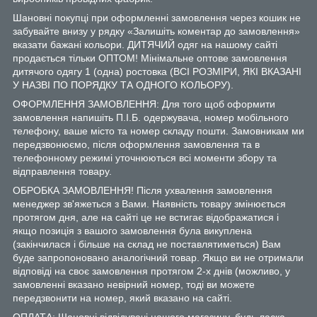
Шановні покупці при оформленні замовлення через кошик не
забувайте внизу у рядку «Залишіть коментар до замовлення»
вказати бажані кольори. ДИТЯЧИЙ одяг на нашому сайті
продається тільки ОПТОМ! Мінімальне оптове замовлення
дитячого одягу 1 (одна) ростовка (ВСІ РОЗМІРИ, ЯКІ ВКАЗАНІ
У НАЗВІ ПО ПОРЯДКУ ТА ОДНОГО КОЛЬОРУ).
ОФОРМЛЕННЯ ЗАМОВЛЕННЯ: Для того щоб оформити
замовлення напишіть П.І.Б. одержувача, номер мобільного
телефону, ваше місто та номер складу пошти. Замовникам ми
передзвонюємо, після оформлення замовлення та в
телефонному режимі уточнюються всі моменти збору та
відправлення товару.
ОБРОБКА ЗАМОВЛЕННЯ! Після ухвалення замовлення
менеджер зв'яжеться з Вами. Наявність товару змінюється
протягом дня, але на сайті це не встигає відображатися і
якщо позиція з вашого замовлення була викуплена
(закінчилася і більше на склад не поставлятиметься) Вам
буде запропоновано аналогічний товар. Якщо ви не отримали
відповіді на своє замовлення протягом 2-х днів (можливо, у
замовленні вказано невірний номер, тоді ви можете
передзвонити на номер, який вказано на сайті.
ОПЛАТА: Шановні відвідувачі нашого магазину, будь ласка,