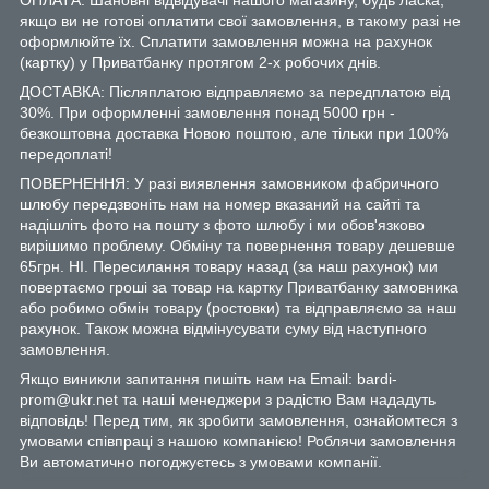
якщо ви не готові оплатити свої замовлення, в такому разі не
оформлюйте їх. Сплатити замовлення можна на рахунок
(картку) у Приватбанку протягом 2-х робочих днів.
ДОСТАВКА: Післяплатою відправляємо за передплатою від
30%. При оформленні замовлення понад 5000 грн -
безкоштовна доставка Новою поштою, але тільки при 100%
передоплаті!
ПОВЕРНЕННЯ: У разі виявлення замовником фабричного
шлюбу передзвоніть нам на номер вказаний на сайті та
надішліть фото на пошту з фото шлюбу і ми обов'язково
вирішимо проблему. Обміну та повернення товару дешевше
65грн. НІ. Пересилання товару назад (за наш рахунок) ми
повертаємо гроші за товар на картку Приватбанку замовника
або робимо обмін товару (ростовки) та відправляємо за наш
рахунок. Також можна відмінусувати суму від наступного
замовлення.
Якщо виникли запитання пишіть нам на Email: bardi-
prom@ukr.net та наші менеджери з радістю Вам нададуть
відповідь! Перед тим, як зробити замовлення, ознайомтеся з
умовами співпраці з нашою компанією! Роблячи замовлення
Ви автоматично погоджуєтесь з умовами компанії.