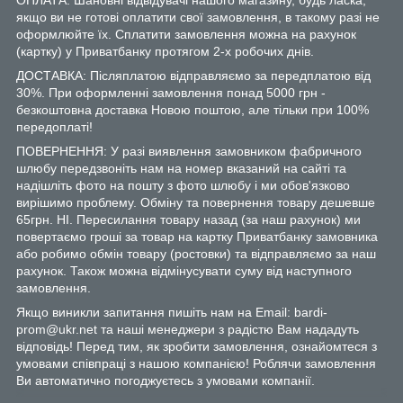
якщо ви не готові оплатити свої замовлення, в такому разі не
оформлюйте їх. Сплатити замовлення можна на рахунок
(картку) у Приватбанку протягом 2-х робочих днів.
ДОСТАВКА: Післяплатою відправляємо за передплатою від
30%. При оформленні замовлення понад 5000 грн -
безкоштовна доставка Новою поштою, але тільки при 100%
передоплаті!
ПОВЕРНЕННЯ: У разі виявлення замовником фабричного
шлюбу передзвоніть нам на номер вказаний на сайті та
надішліть фото на пошту з фото шлюбу і ми обов'язково
вирішимо проблему. Обміну та повернення товару дешевше
65грн. НІ. Пересилання товару назад (за наш рахунок) ми
повертаємо гроші за товар на картку Приватбанку замовника
або робимо обмін товару (ростовки) та відправляємо за наш
рахунок. Також можна відмінусувати суму від наступного
замовлення.
Якщо виникли запитання пишіть нам на Email: bardi-
prom@ukr.net та наші менеджери з радістю Вам нададуть
відповідь! Перед тим, як зробити замовлення, ознайомтеся з
умовами співпраці з нашою компанією! Роблячи замовлення
Ви автоматично погоджуєтесь з умовами компанії.