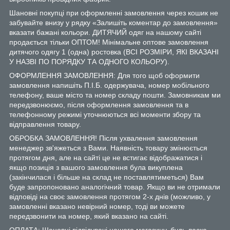
Шановні покупці при оформленні замовлення через кошик не
забувайте внизу у рядку «Залишіть коментар до замовлення»
вказати бажані кольори. ДИТЯЧИЙ одяг на нашому сайті
продається тільки ОПТОМ! Мінімальне оптове замовлення
дитячого одягу 1 (одна) ростовка (ВСІ РОЗМІРИ, ЯКІ ВКАЗАНІ
У НАЗВІ ПО ПОРЯДКУ ТА ОДНОГО КОЛЬОРУ).
ОФОРМЛЕННЯ ЗАМОВЛЕННЯ: Для того щоб оформити
замовлення напишіть П.І.Б. одержувача, номер мобільного
телефону, ваше місто та номер складу пошти. Замовникам ми
передзвонюємо, після оформлення замовлення та в
телефонному режимі уточнюються всі моменти збору та
відправлення товару.
ОБРОБКА ЗАМОВЛЕННЯ! Після ухвалення замовлення
менеджер зв'яжеться з Вами. Наявність товару змінюється
протягом дня, але на сайті це не встигає відображатися і
якщо позиція з вашого замовлення була викуплена
(закінчилася і більше на склад не поставлятиметься) Вам
буде запропоновано аналогічний товар. Якщо ви не отримали
відповіді на своє замовлення протягом 2-х днів (можливо, у
замовленні вказано невірний номер, тоді ви можете
передзвонити на номер, який вказано на сайті.
ОПЛАТА: Шановні відвідувачі нашого магазину, будь ласка,