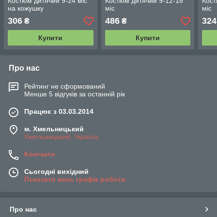
Костюм дитячий 9-24 міс
Костюм дитячий 9-12-18
Кост
на кожушку
міс
міс
306
486
324
₴
₴
Купити
Купити
Про нас
Рейтинг не сформований
Менше 5 відгуків за останній рік
Працює з 03.03.2014
м. Хмельницький
Хмельницький, Україна
Контакти
Сьогодні вихідний
Показати весь графік роботи
Про нас