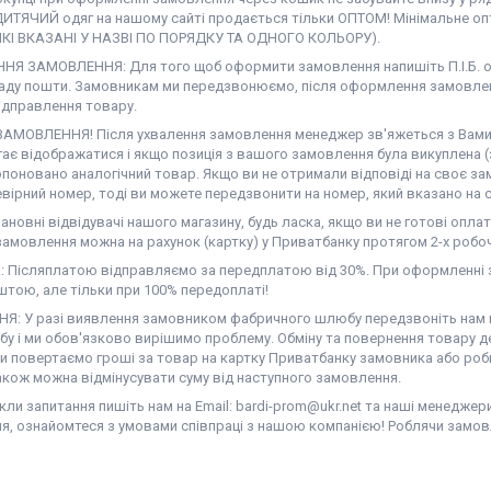
ДИТЯЧИЙ одяг на нашому сайті продається тільки ОПТОМ! Мінімальне опт
ЯКІ ВКАЗАНІ У НАЗВІ ПО ПОРЯДКУ ТА ОДНОГО КОЛЬОРУ).
Я ЗАМОВЛЕННЯ: Для того щоб оформити замовлення напишіть П.І.Б. од
аду пошти. Замовникам ми передзвонюємо, після оформлення замовлен
ідправлення товару.
АМОВЛЕННЯ! Після ухвалення замовлення менеджер зв'яжеться з Вами. Н
гає відображатися і якщо позиція з вашого замовлення була викуплена (
поновано аналогічний товар. Якщо ви не отримали відповіді на своє за
вірний номер, тоді ви можете передзвонити на номер, який вказано на с
новні відвідувачі нашого магазину, будь ласка, якщо ви не готові оплат
амовлення можна на рахунок (картку) у Приватбанку протягом 2-х робоч
 Післяплатою відправляємо за передплатою від 30%. При оформленні з
тою, але тільки при 100% передоплаті!
Я: У разі виявлення замовником фабричного шлюбу передзвоніть нам на
у і ми обов'язково вирішимо проблему. Обміну та повернення товару де
ми повертаємо гроші за товар на картку Приватбанку замовника або роб
акож можна відмінусувати суму від наступного замовлення.
ли запитання пишіть нам на Email: bardi-prom@ukr.net та наші менеджер
я, ознайомтеся з умовами співпраці з нашою компанією! Роблячи замов