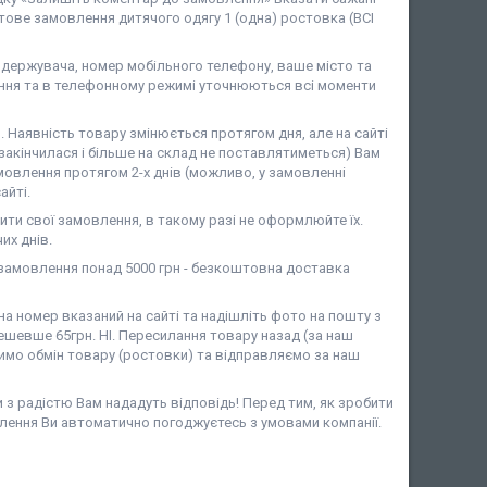
ове замовлення дитячого одягу 1 (одна) ростовка (ВСІ
ержувача, номер мобільного телефону, ваше місто та
ня та в телефонному режимі уточнюються всі моменти
аявність товару змінюється протягом дня, але на сайті
закінчилася і більше на склад не поставлятиметься) Вам
мовлення протягом 2-х днів (можливо, у замовленні
айті.
ити свої замовлення, в такому разі не оформлюйте їх.
их днів.
амовлення понад 5000 грн - безкоштовна доставка
 номер вказаний на сайті та надішліть фото на пошту з
шевше 65грн. НІ. Пересилання товару назад (за наш
имо обмін товару (ростовки) та відправляємо за наш
и з радістю Вам нададуть відповідь! Перед тим, як зробити
лення Ви автоматично погоджуєтесь з умовами компанії.