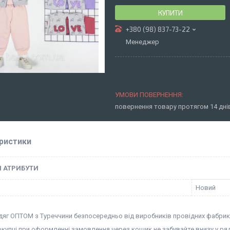
КУПИТИ
+380 (98) 837-73-22
Менеджер
повернення товару протягом 14 дн
ристики
І АТРИБУТИ
Новий
дяг ОПТОМ з Туреччини безпосередньо від виробників провідних фабрик
окупці при оформленні замовлення через кошик не забувайте внизу у ря