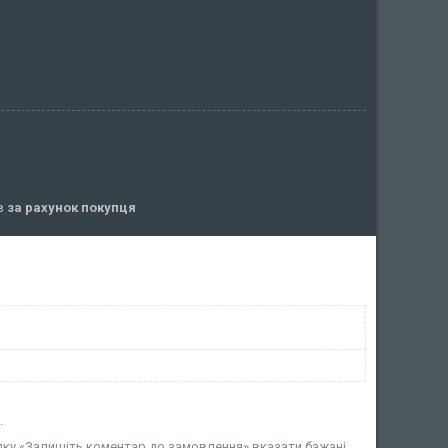
ів
за рахунок покупця
.
дку «Залишіть коментар до замовлення» вказати бажані