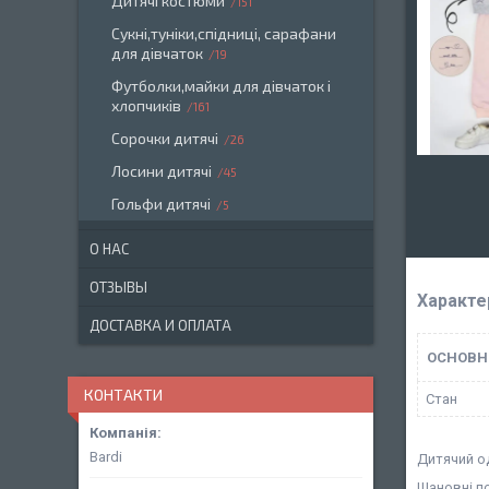
Дитячі костюми
151
Сукні,туніки,спідниці, сарафани
для дівчаток
19
Футболки,майки для дівчаток і
хлопчиків
161
Сорочки дитячі
26
Лосини дитячі
45
Гольфи дитячі
5
О НАС
ОТЗЫВЫ
Характе
ДОСТАВКА И ОПЛАТА
ОСНОВН
КОНТАКТИ
Стан
Bardi
Дитячий о
Шановні п