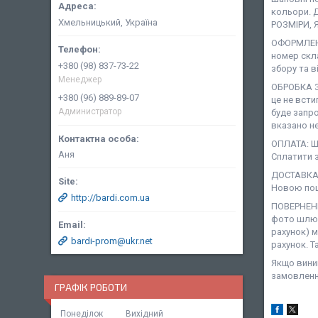
кольори. 
Хмельницький, Україна
РОЗМІРИ, 
ОФОРМЛЕНН
номер скл
+380 (98) 837-73-22
збору та в
Менеджер
ОБРОБКА З
+380 (96) 889-89-07
це не всти
Администратор
буде запро
вказано не
ОПЛАТА: Ша
Аня
Сплатити з
ДОСТАВКА:
Новою пош
http://bardi.com.ua
ПОВЕРНЕНН
фото шлюб
рахунок) 
bardi-prom@ukr.net
рахунок. Т
Якщо виник
замовленн
ГРАФІК РОБОТИ
Понеділок
Вихідний