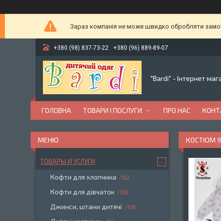
Зараз компанія не може швидко обробляти замовл
+380 (98) 837-73-22
+380 (96) 889-89-07
"Bardi" - Інтернет ма
ГОЛОВНА
ТОВАРИ І ПОСЛУГИ
ПРО НАС
КОНТ
КОСТЮМ 9 
ТОВАРЫ И УСЛУГИ
Кофти для хлопчика
132
Кофти для дівчаток
128
Джинси, штани дитячі
136