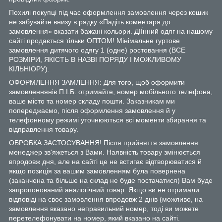
Похилі покупці під час оформлення замовлення через кошик
не забувайте внизу в рядку «Падіть коментаря до
замовлення» вказати бажані кольори. ДІЇнний одяг на нашому
сайті продається тільки ОПТОМ! Мінімальне гуртове
замовлення дитячого одягу 1 (одне) ростовання (ВСЕ
РОЗМІРИ, ЯКІСТЬ В НАЗВІ ПОРЯДУ І МОЖЛИВОМУ
КІЛЬНІОРУ).
ОФОРМЛЕННЯ ЗАМЛЕННЯ: Для того, щоб оформити
замовленнянів П.І.Б. отримайте, номер мобільного телефона,
ваше місто та номер складу пошти. Заказникам ми
попереджаємо, після оформлення замовлення й у
телефонному режимі уточнюються всі моменти збирання та
відправлення товару.
ОБРОБКА ЗАСТОСУВАННЯ! Після прийняття замовлення
менеджер зв'яжеться з Вами. Наявність товару змінюється
впродовж дня, але на сайті це не встигає відтворюватися й
якщо позиція за вашим замовленням була повернена
(заканчена та більше на склад не буде постачатися) Вам буде
запропонований аналогічний товар. Якщо ви не отримали
відповіді на своє замовлення впродовж 2 днів (можливо, на
замовлення вказано неправильний номер, тоді ви можете
перетелефонувати на номер, який вказано на сайті.