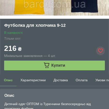
Футболка для хлопчика 9-12
В наявності
Тільки опт
216
₴
Мінімальне замовлення — 4 шт.
Купити
Опис
Характеристики
Доставка
Оплата
Умови п
Опис
Дитячий одяг ОПТОМ із Туреччини безпосередньо від
провідних фабрик.