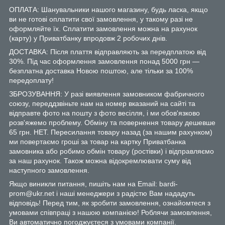
ОПЛАТА: Шанувальники нашого магазину, будь ласка, якщо
ви не готові оплатити свої замовлення, у такому разі не
оформляйте їх. Сплатити замовлення можна на рахунок
(карту) у Приватбанку впродовж 2 робочих днів.
ДОСТАВКА: Після плаття відправляють за передплатою від
30%. Під час оформлення замовлення понад 5000 грн —
безплатна доставка Новою поштою, але тільки за 100%
передоплату!
ЗБРОЗУВАННЯ: У разі виявлення замовником фабричного
союзу, переддзвіньте нам на номер вказаний на сайті та
відправте фото на пошту з фото весілля, і ми обов'язково
розв'яжемо проблему. Обміну та повернення товару дешевше
65 грн. НЕТ. Пересилання товару назад (за нашим рахунком)
ми повертаємо гроші за товар на картку Приватбанка
замовника або робимо обмін товару (ростівки) і відправляємо
за наш рахунок. Також можна відокремлювати суму від
наступного замовлення.
Якщо виникли питання, пишіть нам на Email: bardi-
prom@ukr.net і наші менеджери з радістю Вам нададуть
відповідь! Перед тим, як зробити замовлення, ознайомтеся з
умовами співпраці з нашою компанією! Роблячи замовлення,
Ви автоматично погоджуєтеся з умовами компанії.