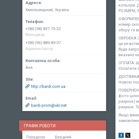
кольори. 
Хмельницький, Україна
РОЗМІРИ, 
ОФОРМЛЕНН
номер скл
+380 (98) 837-73-22
збору та в
Менеджер
ОБРОБКА З
+380 (96) 889-89-07
це не всти
Администратор
буде запро
вказано не
ОПЛАТА: Ша
Аня
Сплатити з
ДОСТАВКА:
Новою пош
http://bardi.com.ua
ПОВЕРНЕНН
фото шлюб
рахунок) 
bardi-prom@ukr.net
рахунок. Т
Якщо виник
замовленн
ГРАФІК РОБОТИ
Понеділок
Вихідний