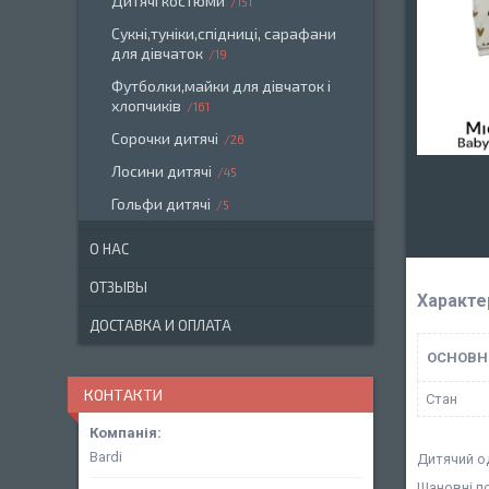
Дитячі костюми
151
Сукні,туніки,спідниці, сарафани
для дівчаток
19
Футболки,майки для дівчаток і
хлопчиків
161
Сорочки дитячі
26
Лосини дитячі
45
Гольфи дитячі
5
О НАС
ОТЗЫВЫ
Характе
ДОСТАВКА И ОПЛАТА
ОСНОВН
КОНТАКТИ
Стан
Bardi
Дитячий о
Шановні п