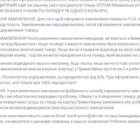
ДИТЯЧИЙ одяг на нашому сайті продається тільки ОПТОМ! Мінімальне опт
ЯКІ ВКАЗАНІ У НАЗВІ ПО ПОРЯДКУ ТА ОДНОГО КОЛЬОРУ).
Я ЗАМОВЛЕННЯ: Для того щоб оформити замовлення напишіть П.І.Б. од
аду пошти. Замовникам ми передзвонюємо, після оформлення замовлен
ідправлення товару.
АМОВЛЕННЯ! Після ухвалення замовлення менеджер зв'яжеться з Вами. Н
гає відображатися і якщо позиція з вашого замовлення була викуплена (
поновано аналогічний товар. Якщо ви не отримали відповіді на своє за
вірний номер, тоді ви можете передзвонити на номер, який вказано на с
новні відвідувачі нашого магазину, будь ласка, якщо ви не готові оплат
амовлення можна на рахунок (картку) у Приватбанку протягом 2-х робоч
 Післяплатою відправляємо за передплатою від 30%. При оформленні з
тою, але тільки при 100% передоплаті!
Я: У разі виявлення замовником фабричного шлюбу передзвоніть нам на
у і ми обов'язково вирішимо проблему. Обміну та повернення товару де
ми повертаємо гроші за товар на картку Приватбанку замовника або роб
акож можна відмінусувати суму від наступного замовлення.
ли запитання пишіть нам на Email: bardi-prom@ukr.net та наші менеджер
я, ознайомтеся з умовами співпраці з нашою компанією! Роблячи замов