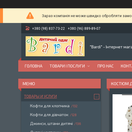
Зараз компанія не може швидко обробляти замовл
+380 (98) 837-73-22
+380 (96) 889-89-07
"Bardi" - Інтернет ма
ГОЛОВНА
ТОВАРИ І ПОСЛУГИ
ПРО НАС
КОНТ
КОСТЮМ Д
ТОВАРЫ И УСЛУГИ
Кофти для хлопчика
132
Кофти для дівчаток
128
Джинси, штани дитячі
136