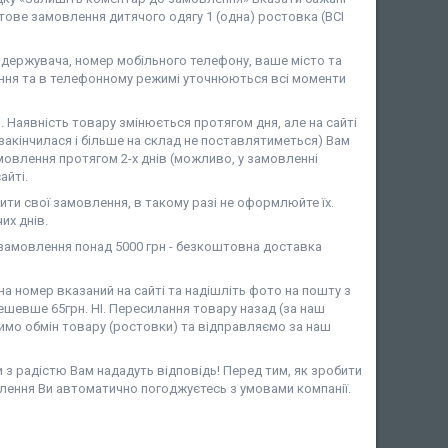
ове замовлення дитячого одягу 1 (одна) ростовка (ВСІ
ержувача, номер мобільного телефону, ваше місто та
ня та в телефонному режимі уточнюються всі моменти
аявність товару змінюється протягом дня, але на сайті
закінчилася і більше на склад не поставлятиметься) Вам
мовлення протягом 2-х днів (можливо, у замовленні
айті.
ити свої замовлення, в такому разі не оформлюйте їх.
их днів.
амовлення понад 5000 грн - безкоштовна доставка
 номер вказаний на сайті та надішліть фото на пошту з
шевше 65грн. НІ. Пересилання товару назад (за наш
имо обмін товару (ростовки) та відправляємо за наш
и з радістю Вам нададуть відповідь! Перед тим, як зробити
лення Ви автоматично погоджуєтесь з умовами компанії.