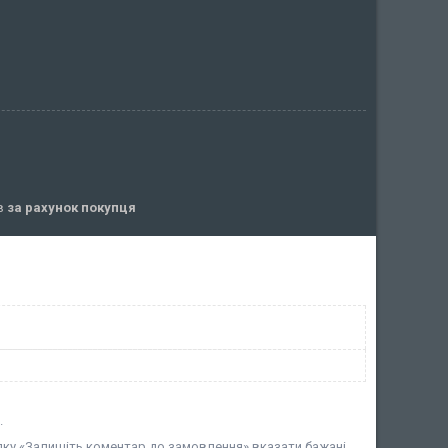
ів
за рахунок покупця
.
дку «Залишіть коментар до замовлення» вказати бажані