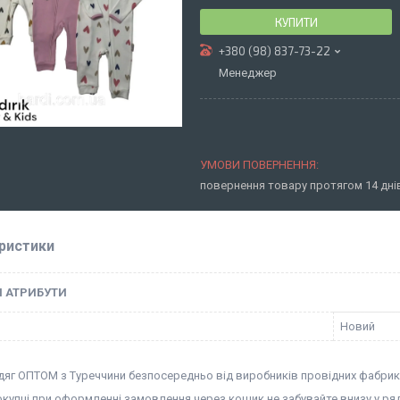
КУПИТИ
+380 (98) 837-73-22
Менеджер
повернення товару протягом 14 дн
ристики
І АТРИБУТИ
Новий
дяг ОПТОМ з Туреччини безпосередньо від виробників провідних фабрик
окупці при оформленні замовлення через кошик не забувайте внизу у ря