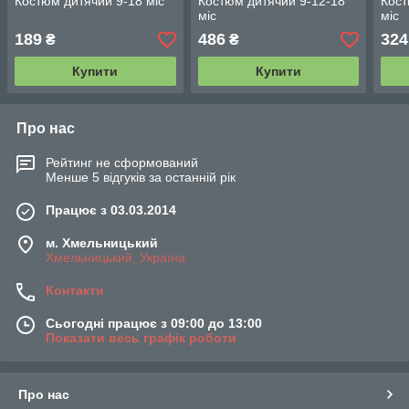
Костюм дитячий 9-18 міс
Костюм дитячий 9-12-18
Кост
міс
міс
189
486
324
₴
₴
Купити
Купити
Про нас
Рейтинг не сформований
Менше 5 відгуків за останній рік
Працює з 03.03.2014
м. Хмельницький
Хмельницький, Україна
Контакти
Сьогодні працює з 09:00 до 13:00
Показати весь графік роботи
Про нас