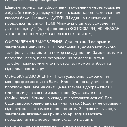
Шановні покупці при оформленні замовлення через кошик не
забувайте внизу у рядку «Залишіть коментар до замовлення»
вказати бажані кольори. ДИТЯЧИЙ одяг на нашому сайті
продається тільки ОПТОМ! Мінімальне оптове замовлення
дитячого одягу 1 (одна) ростовка (ВСІ РОЗМІРИ, ЯКІ ВКАЗАНІ
У НАЗВІ ПО ПОРЯДКУ ТА ОДНОГО КОЛЬОРУ).
ОФОРМЛЕННЯ ЗАМОВЛЕННЯ: Для того щоб оформити
замовлення напишіть П.І.Б. одержувача, номер мобільного
телефону, ваше місто та номер складу пошти. Замовникам ми
передзвонюємо, після оформлення замовлення та в
телефонному режимі уточнюються всі моменти збору та
відправлення товару.
ОБРОБКА ЗАМОВЛЕННЯ! Після ухвалення замовлення
менеджер зв'яжеться з Вами. Наявність товару змінюється
протягом дня, але на сайті це не встигає відображатися і
якщо позиція з вашого замовлення була викуплена
(закінчилася і більше на склад не поставлятиметься) Вам
буде запропоновано аналогічний товар. Якщо ви не отримали
відповіді на своє замовлення протягом 2-х днів (можливо, у
замовленні вказано невірний номер, тоді ви можете
передзвонити на номер, який вказано на сайті.
ОПЛАТА: Шановні відвідувачі нашого магазину, будь ласка,