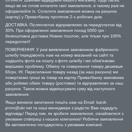
якщо ви не готові оплатити свої замовлення, в такому разі не
оформлюйте їх. Сплатити замовлення можна на рахунок
(картку) у Приватбанку протягом 2-х робочих днів.
ДОСТАВКА: Післяплатою відправляємо за передплатою від
30%. При оформленні замовлення понад 5000 грн -
безкоштовна доставка Новою поштою, але тільки при 100%
передоплаті!
ПОВЕРНЕННЯ: У разі виявлення замовником фабричного
шлюбу передзвоніть нам на номер вказаний на сайті та
надішліть фото на пошту з фото шлюбу і ми обов'язково
вирішимо проблему. Обміну та повернення товару дешевше
65грн. НІ. Пересилання товару назад (за наш рахунок) ми
повертаємо гроші за товар на картку Приватбанку замовника
або робимо обмін товару (ростовки) та відправляємо за наш
рахунок. Також можна відмінусувати суму від наступного
замовлення.
Якщо виникли запитання пишіть нам на Email: bardi-
prom@ukr.net та наші менеджери з радістю Вам нададуть
відповідь! Перед тим, як зробити замовлення, ознайомтеся з
умовами співпраці з нашою компанією! Роблячи замовлення
Ви автоматично погоджуєтесь з умовами компанії.