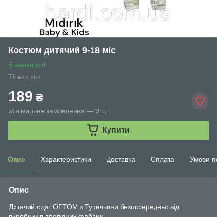
Костюм дитячий 9-18 міс
В наявності
Тільки опт
189
₴
Мінімальне замовлення — 9 шт.
Купити
Опис
Характеристики
Доставка
Оплата
Умови п
Опис
Дитячий одяг ОПТОМ з Туреччини безпосередньо від
виробників провідних фабрик.