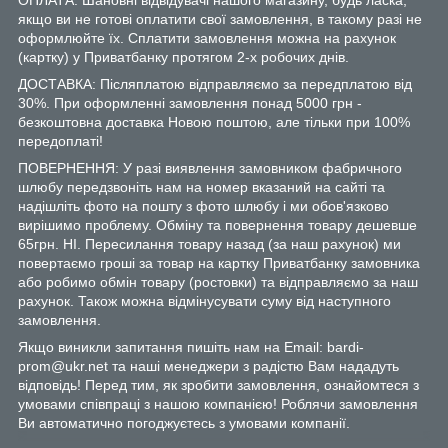
якщо ви не готові оплатити свої замовлення, в такому разі не
оформлюйте їх. Сплатити замовлення можна на рахунок
(картку) у Приватбанку протягом 2-х робочих днів.
ДОСТАВКА: Післяплатою відправляємо за передплатою від
30%. При оформленні замовлення понад 5000 грн -
безкоштовна доставка Новою поштою, але тільки при 100%
передоплаті!
ПОВЕРНЕННЯ: У разі виявлення замовником фабричного
шлюбу передзвоніть нам на номер вказаний на сайті та
надішліть фото на пошту з фото шлюбу і ми обов'язково
вирішимо проблему. Обміну та повернення товару дешевше
65грн. НІ. Пересилання товару назад (за наш рахунок) ми
повертаємо гроші за товар на картку Приватбанку замовника
або робимо обмін товару (ростовки) та відправляємо за наш
рахунок. Також можна відмінусувати суму від наступного
замовлення.
Якщо виникли запитання пишіть нам на Email: bardi-
prom@ukr.net та наші менеджери з радістю Вам нададуть
відповідь! Перед тим, як зробити замовлення, ознайомтеся з
умовами співпраці з нашою компанією! Роблячи замовлення
Ви автоматично погоджуєтесь з умовами компанії.