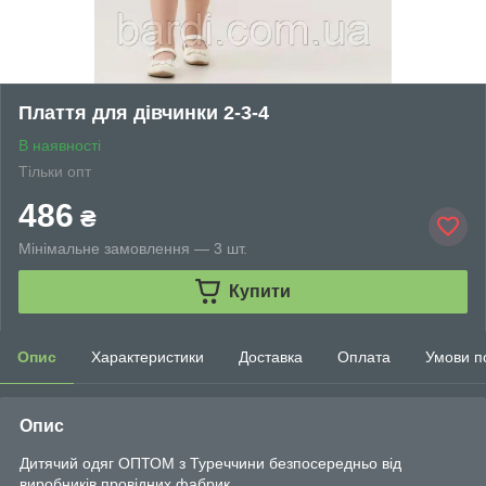
Плаття для дівчинки 2-3-4
В наявності
Тільки опт
486
₴
Мінімальне замовлення — 3 шт.
Купити
Опис
Характеристики
Доставка
Оплата
Умови п
Опис
Дитячий одяг ОПТОМ з Туреччини безпосередньо від
виробників провідних фабрик.