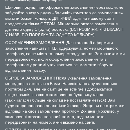
Шановні покупці при оформленні замовлення через кошик не
забувайте внизу у рядку «Залишіть коментар до замовлення»
вказати бажані кольори. ДИТЯЧИЙ одяг на нашому сайті
продається тільки ОПТОМ! Мінімальне оптове замовлення
дитячого одягу 1 (одна) ростовка (ВСІ РОЗМІРИ, ЯКІ ВКАЗАНІ
У НАЗВІ ПО ПОРЯДКУ ТА ОДНОГО КОЛЬОРУ).
ОФОРМЛЕННЯ ЗАМОВЛЕННЯ: Для того щоб оформити
замовлення напишіть П.І.Б. одержувача, номер мобільного
телефону, ваше місто та номер складу пошти. Замовникам ми
передзвонюємо, після оформлення замовлення та в
телефонному режимі уточнюються всі моменти збору та
відправлення товару.
ОБРОБКА ЗАМОВЛЕННЯ! Після ухвалення замовлення
менеджер зв'яжеться з Вами. Наявність товару змінюється
протягом дня, але на сайті це не встигає відображатися і
якщо позиція з вашого замовлення була викуплена
(закінчилася і більше на склад не поставлятиметься) Вам
буде запропоновано аналогічний товар. Якщо ви не отримали
відповіді на своє замовлення протягом 2-х днів (можливо, у
замовленні вказано невірний номер, тоді ви можете
передзвонити на номер, який вказано на сайті.
ОПЛАТА: Шановні відвідувачі нашого магазину, будь ласка,