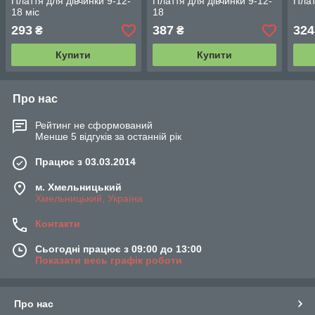
Плаття для дівчинки 9-12-
Плаття для дівчинки 9-12-
Плат
18 міс
18
293
387
324
₴
₴
Купити
Купити
Про нас
Рейтинг не сформований
Менше 5 відгуків за останній рік
Працює з 03.03.2014
м. Хмельницький
Хмельницький, Україна
Контакти
Сьогодні працює з 09:00 до 13:00
Показати весь графік роботи
Про нас