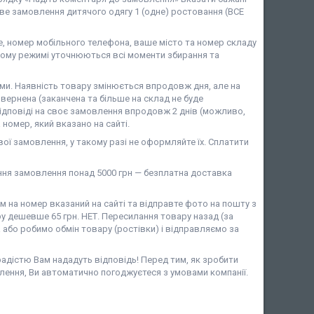
ове замовлення дитячого одягу 1 (одне) ростовання (ВСЕ
 номер мобільного телефона, ваше місто та номер складу
ому режимі уточнюються всі моменти збирання та
и. Наявність товару змінюється впродовж дня, але на
вернена (заканчена та більше на склад не буде
ідповіді на своє замовлення впродовж 2 днів (можливо,
номер, який вказано на сайті.
ої замовлення, у такому разі не оформляйте їх. Сплатити
ня замовлення понад 5000 грн — безплатна доставка
на номер вказаний на сайті та відправте фото на пошту з
у дешевше 65 грн. НЕТ. Пересилання товару назад (за
або робимо обмін товару (ростівки) і відправляємо за
 радістю Вам нададуть відповідь! Перед тим, як зробити
лення, Ви автоматично погоджуєтеся з умовами компанії.