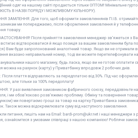
ІЇнний одяг на нашому сайті продається тільки ОПТОМ! Мінімальне гурт
ЯКІСТЬ В НАЗВІ ПОРЯДУ І МОЖЛИВОМУ КІЛЬНІОРУ).
Я ЗАМЛЕННЯ: Для того, щоб оформити замовленнянів П.І.Б. отримайте,
казникам ми попереджаємо, після оформлення замовлення й у телефонн
ння товару.
АСТОСУВАННЯ! Після прийняття замовлення менеджер зв'яжеться з Вам
е встигає відтворюватися й якщо позиція за вашим замовленням була по
ся) Вам буде запропонований аналогічний товар. Якщо ви не отримали в
ння вказано неправильний номер, тоді ви можете перетелефонувати на 
нувальники нашого магазину, будь ласка, якщо ви не готові оплатити св
я можна на рахунок (карту) у Приватбанку впродовж 2 робочих днів.
 Після плаття відправляють за передплатою від 30%. Під час оформлен
тою, але тільки за 100% передоплату!
НЯ: У разі виявлення замовником фабричного союзу, переддзвіньте нам 
ля, і ми обов'язково розв'яжемо проблему. Обміну та повернення товар
унком) ми повертаємо гроші за товар на картку Приватбанка замовника 
ок. Також можна відокремлювати суму від наступного замовлення.
ли питання, пишіть нам на Email: bardi-prom@ukr.net і наші менеджери з
я, ознайомтеся з умовами співпраці з нашою компанією! Роблячи замов