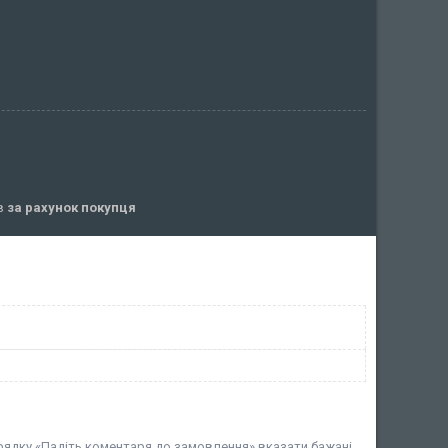
ів
за рахунок покупця
 рядку «Падіть коментаря до замовлення» вказати бажані