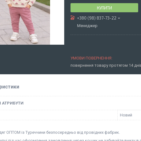
КУПИТИ
+380 (98) 837-73-22
Менеджер
повернення товару протягом 14 дн
ристики
І АТРИБУТИ
Новий
дяг ОПТОМ із Туреччини безпосередньо від провідних фабрик.
купці під час оформлення замовлення через кошик не забувайте внизу в