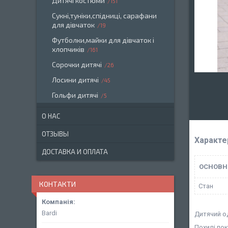
Дитячі костюми
151
Сукні,туніки,спідниці, сарафани
для дівчаток
19
Футболки,майки для дівчаток і
хлопчиків
161
Сорочки дитячі
26
Лосини дитячі
45
Гольфи дитячі
5
О НАС
ОТЗЫВЫ
Характе
ДОСТАВКА И ОПЛАТА
ОСНОВН
КОНТАКТИ
Стан
Bardi
Дитячий о
Похилі по