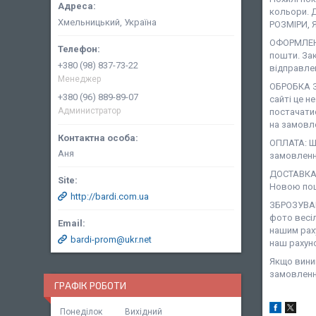
кольори. Д
Хмельницький, Україна
РОЗМІРИ, 
ОФОРМЛЕНН
пошти. За
+380 (98) 837-73-22
відправле
Менеджер
ОБРОБКА З
+380 (96) 889-89-07
сайті це н
Администратор
постачати
на замовле
ОПЛАТА: Ша
Аня
замовленн
ДОСТАВКА:
Новою пош
http://bardi.com.ua
ЗБРОЗУВАН
фото весіл
нашим рах
bardi-prom@ukr.net
наш рахун
Якщо виник
замовленн
ГРАФІК РОБОТИ
Понеділок
Вихідний