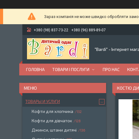
Зараз компанія не може швидко обробляти замовл
+380 (98) 837-73-22
+380 (96) 889-89-07
"Bardi" - Інтернет ма
ГОЛОВНА
ТОВАРИ І ПОСЛУГИ
ПРО НАС
КОНТ
КОСТЮ ДИТ
ТОВАРЫ И УСЛУГИ
Кофти для хлопчика
132
Кофти для дівчаток
128
Джинси, штани дитячі
136