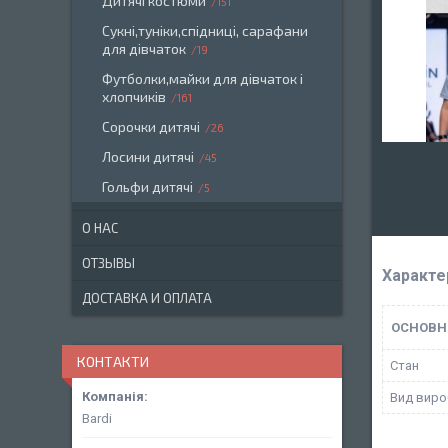
Дитячі костюми
151
Сукні,туніки,спідниці, сарафани
для дівчаток
19
Футболки,майки для дівчаток і
хлопчиків
161
Сорочки дитячі
26
Лосини дитячі
45
Гольфи дитячі
5
О НАС
ОТЗЫВЫ
Характе
ДОСТАВКА И ОПЛАТА
ОСНОВН
КОНТАКТИ
Стан
Вид виро
Bardi