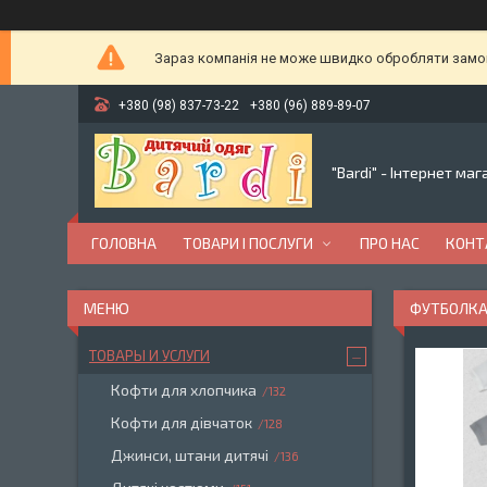
Зараз компанія не може швидко обробляти замовл
+380 (98) 837-73-22
+380 (96) 889-89-07
"Bardi" - Інтернет ма
ГОЛОВНА
ТОВАРИ І ПОСЛУГИ
ПРО НАС
КОНТ
ФУТБОЛКА
ТОВАРЫ И УСЛУГИ
Кофти для хлопчика
132
Кофти для дівчаток
128
Джинси, штани дитячі
136