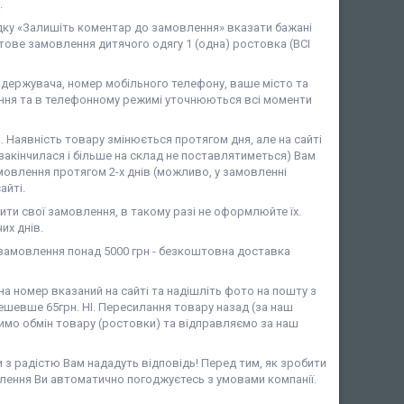
.
дку «Залишіть коментар до замовлення» вказати бажані
ове замовлення дитячого одягу 1 (одна) ростовка (ВСІ
ержувача, номер мобільного телефону, ваше місто та
ня та в телефонному режимі уточнюються всі моменти
аявність товару змінюється протягом дня, але на сайті
закінчилася і більше на склад не поставлятиметься) Вам
мовлення протягом 2-х днів (можливо, у замовленні
айті.
ити свої замовлення, в такому разі не оформлюйте їх.
их днів.
амовлення понад 5000 грн - безкоштовна доставка
 номер вказаний на сайті та надішліть фото на пошту з
шевше 65грн. НІ. Пересилання товару назад (за наш
имо обмін товару (ростовки) та відправляємо за наш
и з радістю Вам нададуть відповідь! Перед тим, як зробити
лення Ви автоматично погоджуєтесь з умовами компанії.