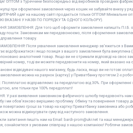
дяг ОПТОМ з Туреччини безпосередньо від виробників провідних фабрик
окупці при оформленні замовлення через кошик не забувайте внизу у ря
ДИТЯЧИЙ одяг на нашому сайті продається тільки ОПТОМ! Мінімальне опт
ЯКІ ВКАЗАНІ У НАЗВІ ПО ПОРЯДКУ ТА ОДНОГО КОЛЬОРУ).
Я ЗАМОВЛЕННЯ: Для того щоб оформити замовлення напишіть П.І.Б. од
аду пошти. Замовникам ми передзвонюємо, після оформлення замовлен
ідправлення товару.
АМОВЛЕННЯ! Після ухвалення замовлення менеджер зв'яжеться з Вами. Н
гає відображатися і якщо позиція з вашого замовлення була викуплена (
поновано аналогічний товар. Якщо ви не отримали відповіді на своє за
вірний номер, тоді ви можете передзвонити на номер, який вказано на с
новні відвідувачі нашого магазину, будь ласка, якщо ви не готові оплат
амовлення можна на рахунок (картку) у Приватбанку протягом 2-х робоч
 Післяплатою відправляємо за передплатою від 30%. При оформленні з
тою, але тільки при 100% передоплаті!
Я: У разі виявлення замовником фабричного шлюбу передзвоніть нам на
у і ми обов'язково вирішимо проблему. Обміну та повернення товару де
ми повертаємо гроші за товар на картку Приватбанку замовника або роб
акож можна відмінусувати суму від наступного замовлення.
ли запитання пишіть нам на Email: bardi-prom@ukr.net та наші менеджер
я, ознайомтеся з умовами співпраці з нашою компанією! Роблячи замов