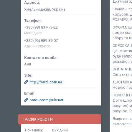
Дитячий о
Шановні п
Хмельницький, Україна
кольори. 
РОЗМІРИ, 
+380 (98) 837-73-22
ОФОРМЛЕНН
номер скл
Менеджер
збору та в
+380 (96) 889-89-07
ОБРОБКА З
Администратор
це не всти
буде запро
вказано не
Аня
ОПЛАТА: Ша
Сплатити з
http://bardi.com.ua
ДОСТАВКА:
Новою пош
ПОВЕРНЕНН
bardi-prom@ukr.net
фото шлюб
рахунок) 
рахунок. Т
Якщо виник
ГРАФІК РОБОТИ
замовленн
Понеділок
Вихідний