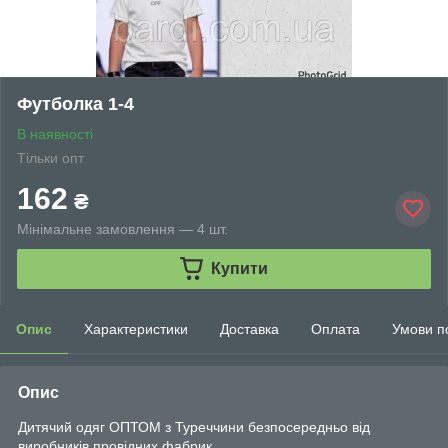
Футболка 1-4
В наявності
Тільки опт
162
₴
Мінімальне замовлення — 4 шт.
Купити
Опис
Характеристики
Доставка
Оплата
Умови п
Опис
Дитячий одяг ОПТОМ з Туреччини безпосередньо від
виробників провідних фабрик.