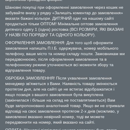
Шановні покупці при оформленні замовлення через кошик не
забувайте внизу у рядку «Залишіть коментар до замовлення»
вказати бажані кольори. ДИТЯЧИЙ одяг на нашому сайті
продається тільки ОПТОМ! Мінімальне оптове замовлення
дитячого одягу 1 (одна) ростовка (ВСІ РОЗМІРИ, ЯКІ ВКАЗАНІ
У НАЗВІ ПО ПОРЯДКУ ТА ОДНОГО КОЛЬОРУ).
ОФОРМЛЕННЯ ЗАМОВЛЕННЯ: Для того щоб оформити
замовлення напишіть П.І.Б. одержувача, номер мобільного
телефону, ваше місто та номер складу пошти. Замовникам ми
передзвонюємо, після оформлення замовлення та в
телефонному режимі уточнюються всі моменти збору та
відправлення товару.
ОБРОБКА ЗАМОВЛЕННЯ! Після ухвалення замовлення
менеджер зв'яжеться з Вами. Наявність товару змінюється
протягом дня, але на сайті це не встигає відображатися і
якщо позиція з вашого замовлення була викуплена
(закінчилася і більше на склад не поставлятиметься) Вам
буде запропоновано аналогічний товар. Якщо ви не отримали
відповіді на своє замовлення протягом 2-х днів (можливо, у
замовленні вказано невірний номер, тоді ви можете
передзвонити на номер, який вказано на сайті.
ОПЛАТА: Шановні відвідувачі нашого магазину, будь ласка,