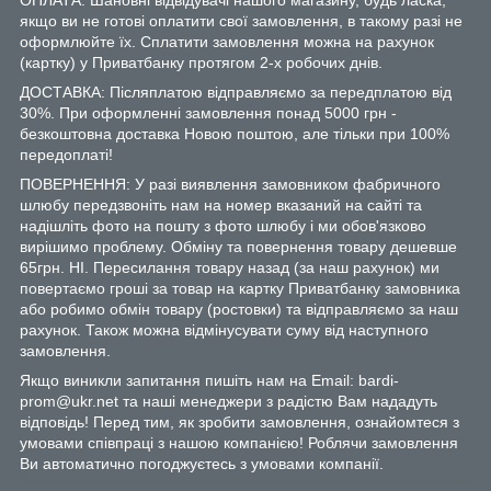
якщо ви не готові оплатити свої замовлення, в такому разі не
оформлюйте їх. Сплатити замовлення можна на рахунок
(картку) у Приватбанку протягом 2-х робочих днів.
ДОСТАВКА: Післяплатою відправляємо за передплатою від
30%. При оформленні замовлення понад 5000 грн -
безкоштовна доставка Новою поштою, але тільки при 100%
передоплаті!
ПОВЕРНЕННЯ: У разі виявлення замовником фабричного
шлюбу передзвоніть нам на номер вказаний на сайті та
надішліть фото на пошту з фото шлюбу і ми обов'язково
вирішимо проблему. Обміну та повернення товару дешевше
65грн. НІ. Пересилання товару назад (за наш рахунок) ми
повертаємо гроші за товар на картку Приватбанку замовника
або робимо обмін товару (ростовки) та відправляємо за наш
рахунок. Також можна відмінусувати суму від наступного
замовлення.
Якщо виникли запитання пишіть нам на Email: bardi-
prom@ukr.net та наші менеджери з радістю Вам нададуть
відповідь! Перед тим, як зробити замовлення, ознайомтеся з
умовами співпраці з нашою компанією! Роблячи замовлення
Ви автоматично погоджуєтесь з умовами компанії.