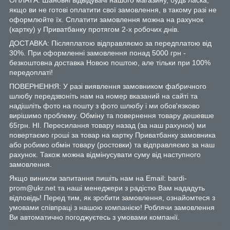
якщо ви не готові оплатити свої замовлення, в такому разі не
оформлюйте їх. Сплатити замовлення можна на рахунок
(картку) у Приватбанку протягом 2-х робочих днів.
ДОСТАВКА: Післяплатою відправляємо за передплатою від
30%. При оформленні замовлення понад 5000 грн -
безкоштовна доставка Новою поштою, але тільки при 100%
передоплаті!
ПОВЕРНЕННЯ: У разі виявлення замовником фабричного
шлюбу передзвоніть нам на номер вказаний на сайті та
надішліть фото на пошту з фото шлюбу і ми обов'язково
вирішимо проблему. Обміну та повернення товару дешевше
65грн. НІ. Пересилання товару назад (за наш рахунок) ми
повертаємо гроші за товар на картку Приватбанку замовника
або робимо обмін товару (ростовки) та відправляємо за наш
рахунок. Також можна відмінусувати суму від наступного
замовлення.
Якщо виникли запитання пишіть нам на Email: bardi-
prom@ukr.net та наші менеджери з радістю Вам нададуть
відповідь! Перед тим, як зробити замовлення, ознайомтеся з
умовами співпраці з нашою компанією! Роблячи замовлення
Ви автоматично погоджуєтесь з умовами компанії.