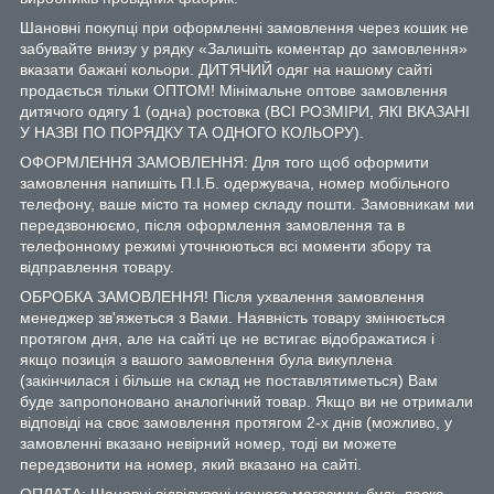
Шановні покупці при оформленні замовлення через кошик не
забувайте внизу у рядку «Залишіть коментар до замовлення»
вказати бажані кольори. ДИТЯЧИЙ одяг на нашому сайті
продається тільки ОПТОМ! Мінімальне оптове замовлення
дитячого одягу 1 (одна) ростовка (ВСІ РОЗМІРИ, ЯКІ ВКАЗАНІ
У НАЗВІ ПО ПОРЯДКУ ТА ОДНОГО КОЛЬОРУ).
ОФОРМЛЕННЯ ЗАМОВЛЕННЯ: Для того щоб оформити
замовлення напишіть П.І.Б. одержувача, номер мобільного
телефону, ваше місто та номер складу пошти. Замовникам ми
передзвонюємо, після оформлення замовлення та в
телефонному режимі уточнюються всі моменти збору та
відправлення товару.
ОБРОБКА ЗАМОВЛЕННЯ! Після ухвалення замовлення
менеджер зв'яжеться з Вами. Наявність товару змінюється
протягом дня, але на сайті це не встигає відображатися і
якщо позиція з вашого замовлення була викуплена
(закінчилася і більше на склад не поставлятиметься) Вам
буде запропоновано аналогічний товар. Якщо ви не отримали
відповіді на своє замовлення протягом 2-х днів (можливо, у
замовленні вказано невірний номер, тоді ви можете
передзвонити на номер, який вказано на сайті.
ОПЛАТА: Шановні відвідувачі нашого магазину, будь ласка,