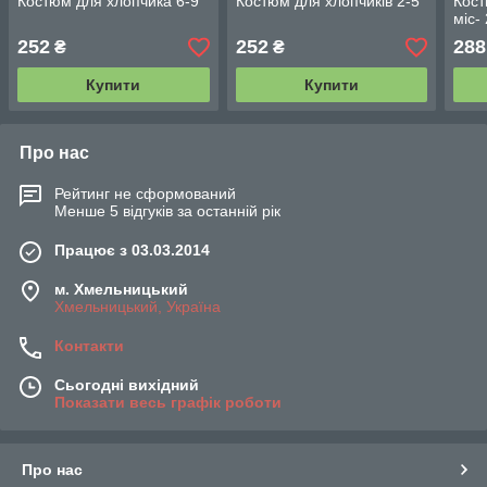
Костюм для хлопчика 6-9
Костюм для хлопчиків 2-5
Кост
міс-
252
252
288
₴
₴
Купити
Купити
Про нас
Рейтинг не сформований
Менше 5 відгуків за останній рік
Працює з 03.03.2014
м. Хмельницький
Хмельницький, Україна
Контакти
Сьогодні вихідний
Показати весь графік роботи
Про нас