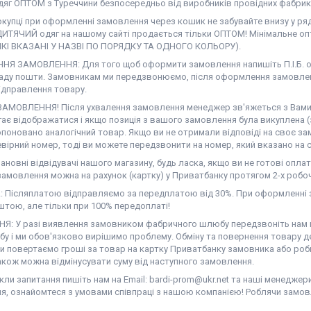
дяг ОПТОМ з Туреччини безпосередньо від виробників провідних фабрик
окупці при оформленні замовлення через кошик не забувайте внизу у ря
ДИТЯЧИЙ одяг на нашому сайті продається тільки ОПТОМ! Мінімальне опт
ЯКІ ВКАЗАНІ У НАЗВІ ПО ПОРЯДКУ ТА ОДНОГО КОЛЬОРУ).
Я ЗАМОВЛЕННЯ: Для того щоб оформити замовлення напишіть П.І.Б. од
аду пошти. Замовникам ми передзвонюємо, після оформлення замовлен
ідправлення товару.
АМОВЛЕННЯ! Після ухвалення замовлення менеджер зв'яжеться з Вами. Н
гає відображатися і якщо позиція з вашого замовлення була викуплена (
поновано аналогічний товар. Якщо ви не отримали відповіді на своє за
вірний номер, тоді ви можете передзвонити на номер, який вказано на с
новні відвідувачі нашого магазину, будь ласка, якщо ви не готові оплат
амовлення можна на рахунок (картку) у Приватбанку протягом 2-х робоч
 Післяплатою відправляємо за передплатою від 30%. При оформленні з
тою, але тільки при 100% передоплаті!
Я: У разі виявлення замовником фабричного шлюбу передзвоніть нам на
у і ми обов'язково вирішимо проблему. Обміну та повернення товару де
ми повертаємо гроші за товар на картку Приватбанку замовника або роб
акож можна відмінусувати суму від наступного замовлення.
ли запитання пишіть нам на Email: bardi-prom@ukr.net та наші менеджер
я, ознайомтеся з умовами співпраці з нашою компанією! Роблячи замов