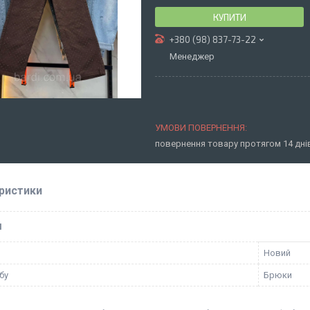
КУПИТИ
+380 (98) 837-73-22
Менеджер
повернення товару протягом 14 дн
ристики
І
Новий
бу
Брюки