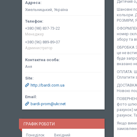
Дитячий о
Шановні п
Хмельницький, Україна
кольори. 
РОЗМІРИ, 
+380 (98) 837-73-22
ОФОРМЛЕНН
номер скл
Менеджер
збору та в
+380 (96) 889-89-07
ОБРОБКА З
Администратор
це не всти
буде запро
вказано не
Аня
ОПЛАТА: Ша
Сплатити з
http://bardi.com.ua
ДОСТАВКА:
Новою пош
ПОВЕРНЕНН
bardi-prom@ukr.net
фото шлюб
рахунок) 
рахунок. Т
Якщо виник
ГРАФІК РОБОТИ
замовленн
Понеділок
Вихідний