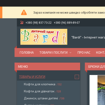
Зараз компанія не може швидко обробляти замовл
+380 (98) 837-73-22
+380 (96) 889-89-07
"Bardi" - Інтернет ма
ГОЛОВНА
ТОВАРИ І ПОСЛУГИ
ПРО НАС
КОНТ
БРЮКИ ДЛЯ
ТОВАРЫ И УСЛУГИ
Кофти для хлопчика
132
Кофти для дівчаток
128
Джинси, штани дитячі
136