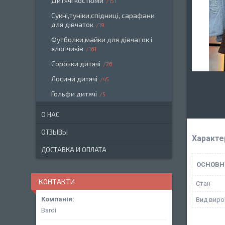
Дитячі костюми
151
Сукні,туніки,спідниці, сарафани
для дівчаток
19
Футболки,майки для дівчаток і
хлопчиків
161
Сорочки дитячі
26
Лосини дитячі
45
Гольфи дитячі
5
О НАС
ОТЗЫВЫ
Характе
ДОСТАВКА И ОПЛАТА
ОСНОВН
КОНТАКТИ
Стан
Вид виро
Bardi