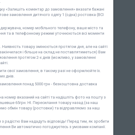
.
дку «Залишіть коментар до замовлення» вказати бажані
ове замовлення дитячого одягу 1 (одна) ростовка (ВСІ
ержувача, номер мобільного телефону, ваше місто та
ня та в телефонному режимі уточнюються всі моменти
аявність товару змінюється протягом дня, але на сайті
закінчилася і більше на склад не поставлятиметься) Вам
мовлення протягом 2-х днів (можливо, у замовленні
айті.
ити свої замовлення, в такому разі не оформлюйте їх.
их днів.
амовлення понад 5000 грн - безкоштовна доставка
 номер вказаний на сайті та надішліть фото на пошту з
шевше 65грн. НІ. Пересилання товару назад (за наш
имо обмін товару (ростовки) та відправляємо за наш
и з радістю Вам нададуть відповідь! Перед тим, як зробити
лення Ви автоматично погоджуєтесь з умовами компанії.