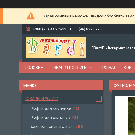
Зараз компанія не може швидко обробляти замовл
+380 (98) 837-73-22
+380 (96) 889-89-07
"Bardi" - Інтернет ма
ГОЛОВНА
ТОВАРИ І ПОСЛУГИ
ПРО НАС
КОНТ
ФУТБОЛКА
ТОВАРЫ И УСЛУГИ
Кофти для хлопчика
132
Кофти для дівчаток
128
Джинси, штани дитячі
136