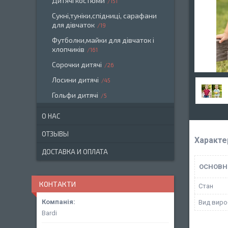
Дитячі костюми
151
Сукні,туніки,спідниці, сарафани
для дівчаток
19
Футболки,майки для дівчаток і
хлопчиків
161
Сорочки дитячі
26
Лосини дитячі
45
Гольфи дитячі
5
О НАС
ОТЗЫВЫ
Характе
ДОСТАВКА И ОПЛАТА
ОСНОВН
КОНТАКТИ
Стан
Вид виро
Bardi