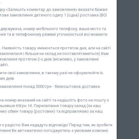
.
дку «Залишіть коментар до замовлення» вказати бажані
ове замовлення дитячого одягу 1 (одна) ростовка (ВСІ
ержувача, номер мобільного телефону, ваше місто та
ня та в телефонному режимі уточнюються всі моменти
аявність товару змінюється протягом дня, але на сайті
закінчилася і більше на склад не поставлятиметься) Вам
мовлення протягом 2-х днів (можливо, у замовленні
айті.
ити свої замовлення, в такому разі не оформлюйте їх.
их днів.
амовлення понад 5000 грн - безкоштовна доставка
 номер вказаний на сайті та надішліть фото на пошту з
шевше 65грн. НІ. Пересилання товару назад (за наш
имо обмін товару (ростовки) та відправляємо за наш
и з радістю Вам нададуть відповідь! Перед тим, як зробити
лення Ви автоматично погоджуєтесь з умовами компанії.