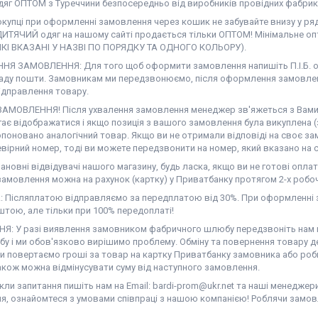
дяг ОПТОМ з Туреччини безпосередньо від виробників провідних фабрик
окупці при оформленні замовлення через кошик не забувайте внизу у ря
ДИТЯЧИЙ одяг на нашому сайті продається тільки ОПТОМ! Мінімальне опт
ЯКІ ВКАЗАНІ У НАЗВІ ПО ПОРЯДКУ ТА ОДНОГО КОЛЬОРУ).
Я ЗАМОВЛЕННЯ: Для того щоб оформити замовлення напишіть П.І.Б. од
аду пошти. Замовникам ми передзвонюємо, після оформлення замовлен
ідправлення товару.
АМОВЛЕННЯ! Після ухвалення замовлення менеджер зв'яжеться з Вами. Н
гає відображатися і якщо позиція з вашого замовлення була викуплена (
поновано аналогічний товар. Якщо ви не отримали відповіді на своє за
вірний номер, тоді ви можете передзвонити на номер, який вказано на с
новні відвідувачі нашого магазину, будь ласка, якщо ви не готові оплат
амовлення можна на рахунок (картку) у Приватбанку протягом 2-х робоч
 Післяплатою відправляємо за передплатою від 30%. При оформленні з
тою, але тільки при 100% передоплаті!
Я: У разі виявлення замовником фабричного шлюбу передзвоніть нам на
у і ми обов'язково вирішимо проблему. Обміну та повернення товару де
ми повертаємо гроші за товар на картку Приватбанку замовника або роб
акож можна відмінусувати суму від наступного замовлення.
ли запитання пишіть нам на Email: bardi-prom@ukr.net та наші менеджер
я, ознайомтеся з умовами співпраці з нашою компанією! Роблячи замов