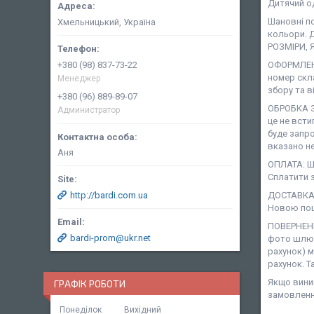
Дитячий о
Шановні п
Хмельницький, Україна
кольори. 
РОЗМІРИ, 
+380 (98) 837-73-22
ОФОРМЛЕНН
номер скл
Менеджер
збору та в
+380 (96) 889-89-07
ОБРОБКА З
Администратор
це не всти
буде запро
вказано не
Аня
ОПЛАТА: Ша
Сплатити з
http://bardi.com.ua
ДОСТАВКА:
Новою пош
ПОВЕРНЕНН
bardi-prom@ukr.net
фото шлюб
рахунок) 
рахунок. Т
Якщо виник
ГРАФІК РОБОТИ
замовленн
Понеділок
Вихідний