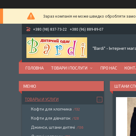
Зараз компанія не може швидко обробляти замовл
+380 (98) 837-73-22
+380 (96) 889-89-07
"Bardi" - Інтернет ма
ГОЛОВНА
ТОВАРИ І ПОСЛУГИ
ПРО НАС
КОНТ
ШТАНИ СП
ТОВАРЫ И УСЛУГИ
Кофти для хлопчика
132
Кофти для дівчаток
128
Джинси, штани дитячі
136