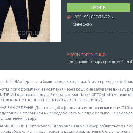
КУПИТИ
+380 (98) 837-73-22
Менеджер
повернення товару протягом 14 дн
дяг ОПТОМ з Туреччини безпосередньо від виробників провідних фабрик
окупці при оформленні замовлення через кошик не забувайте внизу у ря
ДИТЯЧИЙ одяг на нашому сайті продається тільки ОПТОМ! Мінімальне опт
ЯКІ ВКАЗАНІ У НАЗВІ ПО ПОРЯДКУ ТА ОДНОГО КОЛЬОРУ).
Я ЗАМОВЛЕННЯ: Для того щоб оформити замовлення напишіть П.І.Б. од
аду пошти. Замовникам ми передзвонюємо, після оформлення замовлен
ідправлення товару.
АМОВЛЕННЯ! Після ухвалення замовлення менеджер зв'яжеться з Вами. Н
гає відображатися і якщо позиція з вашого замовлення була викуплена (