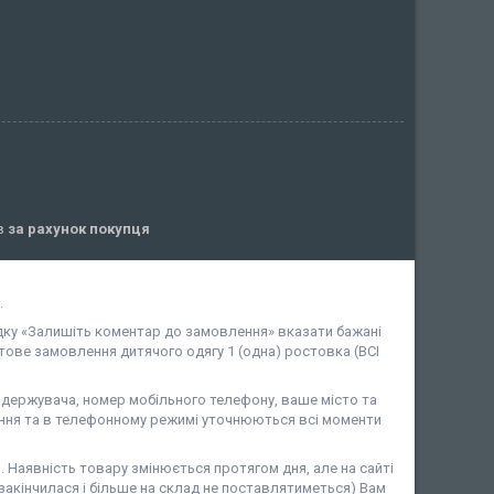
ів
за рахунок покупця
.
дку «Залишіть коментар до замовлення» вказати бажані
ове замовлення дитячого одягу 1 (одна) ростовка (ВСІ
ержувача, номер мобільного телефону, ваше місто та
ня та в телефонному режимі уточнюються всі моменти
аявність товару змінюється протягом дня, але на сайті
закінчилася і більше на склад не поставлятиметься) Вам