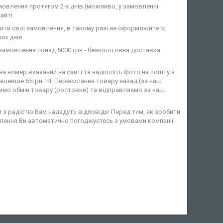
мовлення протягом 2-х днів (можливо, у замовленні
айті.
ити свої замовлення, в такому разі не оформлюйте їх.
их днів.
амовлення понад 5000 грн - безкоштовна доставка
 номер вказаний на сайті та надішліть фото на пошту з
шевше 65грн. НІ. Пересилання товару назад (за наш
имо обмін товару (ростовки) та відправляємо за наш
и з радістю Вам нададуть відповідь! Перед тим, як зробити
лення Ви автоматично погоджуєтесь з умовами компанії.