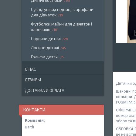
Дитячі костюми
151
Сукні,туніки,спідниці, сарафани
для дівчаток
19
Футболки,майки для дівчаток і
хлопчиків
161
Сорочки дитячі
26
Лосини дитячі
45
Гольфи дитячі
5
О НАС
ОТЗЫВЫ
Дитячий о
ДОСТАВКА И ОПЛАТА
Шановні п
кольори. 
РОЗМІРИ, 
КОНТАКТИ
ОФОРМЛЕНН
номер скл
збору та в
Bardi
ОБРОБКА З
це не всти