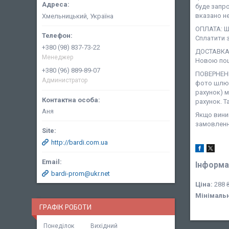
буде запро
вказано не
Хмельницький, Україна
ОПЛАТА: Ша
Сплатити з
+380 (98) 837-73-22
ДОСТАВКА:
Менеджер
Новою пош
+380 (96) 889-89-07
ПОВЕРНЕНН
Администратор
фото шлюб
рахунок) 
рахунок. Т
Аня
Якщо виник
замовленн
http://bardi.com.ua
Інформа
bardi-prom@ukr.net
Ціна:
288 
Мінімаль
ГРАФІК РОБОТИ
Понеділок
Вихідний