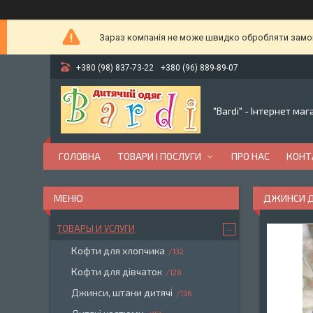
Зараз компанія не може швидко обробляти замовл
+380 (98) 837-73-22
+380 (96) 889-89-07
"Bardi" - Інтернет ма
ГОЛОВНА
ТОВАРИ І ПОСЛУГИ
ПРО НАС
КОНТ
ДЖИНСИ ДЛ
ТОВАРЫ И УСЛУГИ
Кофти для хлопчика
132
Кофти для дівчаток
128
Джинси, штани дитячі
136