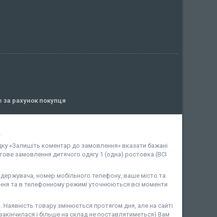
ів
за рахунок покупця
.
дку «Залишіть коментар до замовлення» вказати бажані
ове замовлення дитячого одягу 1 (одна) ростовка (ВСІ
ержувача, номер мобільного телефону, ваше місто та
ня та в телефонному режимі уточнюються всі моменти
аявність товару змінюється протягом дня, але на сайті
закінчилася і більше на склад не поставлятиметься) Вам