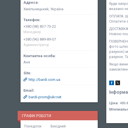
буде запро
вказано не
Хмельницький, Україна
ОПЛАТА: Ша
Сплатити з
+380 (98) 837-73-22
ДОСТАВКА:
Менеджер
Новою пош
+380 (96) 889-89-07
ПОВЕРНЕНН
Администратор
фото шлюб
рахунок) 
рахунок. Т
Аня
Якщо виник
замовленн
http://bardi.com.ua
Інформа
bardi-prom@ukr.net
Ціна:
486 
Мінімаль
ГРАФІК РОБОТИ
Понеділок
Вихідний