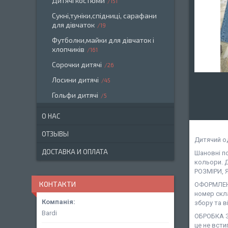
Дитячі костюми
151
Сукні,туніки,спідниці, сарафани
для дівчаток
19
Футболки,майки для дівчаток і
хлопчиків
161
Сорочки дитячі
26
Лосини дитячі
45
Гольфи дитячі
5
О НАС
ОТЗЫВЫ
Дитячий о
ДОСТАВКА И ОПЛАТА
Шановні п
кольори. 
РОЗМІРИ, 
КОНТАКТИ
ОФОРМЛЕНН
номер скл
збору та в
Bardi
ОБРОБКА З
це не всти