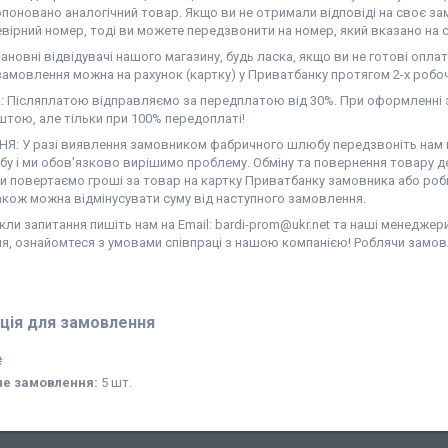
поновано аналогічний товар. Якщо ви не отримали відповіді на своє за
вірний номер, тоді ви можете передзвонити на номер, який вказано на с
новні відвідувачі нашого магазину, будь ласка, якщо ви не готові оплат
амовлення можна на рахунок (картку) у Приватбанку протягом 2-х робоч
 Післяплатою відправляємо за передплатою від 30%. При оформленні з
тою, але тільки при 100% передоплаті!
Я: У разі виявлення замовником фабричного шлюбу передзвоніть нам на
у і ми обов'язково вирішимо проблему. Обміну та повернення товару де
ми повертаємо гроші за товар на картку Приватбанку замовника або роб
акож можна відмінусувати суму від наступного замовлення.
ли запитання пишіть нам на Email: bardi-prom@ukr.net та наші менеджер
я, ознайомтеся з умовами співпраці з нашою компанією! Роблячи замов
ція для замовлення
₴
не замовлення:
5 шт.