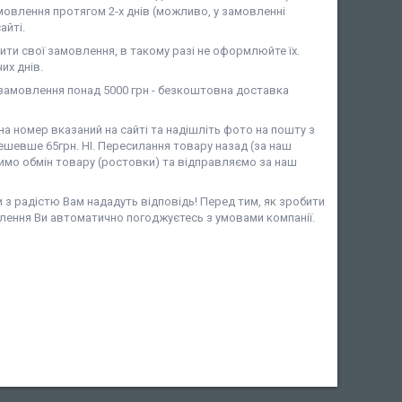
мовлення протягом 2-х днів (можливо, у замовленні
айті.
ити свої замовлення, в такому разі не оформлюйте їх.
их днів.
амовлення понад 5000 грн - безкоштовна доставка
 номер вказаний на сайті та надішліть фото на пошту з
шевше 65грн. НІ. Пересилання товару назад (за наш
имо обмін товару (ростовки) та відправляємо за наш
и з радістю Вам нададуть відповідь! Перед тим, як зробити
лення Ви автоматично погоджуєтесь з умовами компанії.