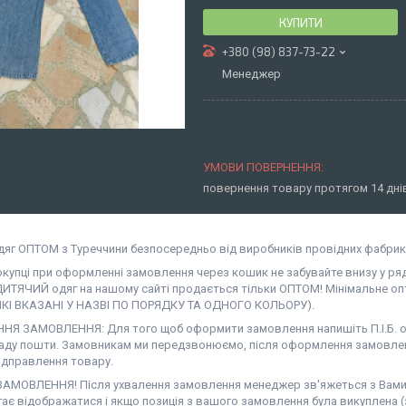
КУПИТИ
+380 (98) 837-73-22
Менеджер
повернення товару протягом 14 дн
дяг ОПТОМ з Туреччини безпосередньо від виробників провідних фабрик
окупці при оформленні замовлення через кошик не забувайте внизу у ря
ДИТЯЧИЙ одяг на нашому сайті продається тільки ОПТОМ! Мінімальне опт
ЯКІ ВКАЗАНІ У НАЗВІ ПО ПОРЯДКУ ТА ОДНОГО КОЛЬОРУ).
Я ЗАМОВЛЕННЯ: Для того щоб оформити замовлення напишіть П.І.Б. од
аду пошти. Замовникам ми передзвонюємо, після оформлення замовлен
ідправлення товару.
АМОВЛЕННЯ! Після ухвалення замовлення менеджер зв'яжеться з Вами. Н
гає відображатися і якщо позиція з вашого замовлення була викуплена (