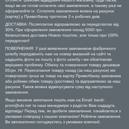
якщо ви не готові оплатити свої замовлення, в такому разі не
оформлюйте їх. Сплатити замовлення можна на рахунок
(картку) у Приватбанку протягом 2-х робочих днів.
ДОСТАВКА: Післяплатою відправляємо за передплатою від
30%. При оформленні замовлення понад 5000 грн -
безкоштовна доставка Новою поштою, але тільки при 100%
передоплаті!
ПОВЕРНЕННЯ: У разі виявлення замовником фабричного
шлюбу передзвоніть нам на номер вказаний на сайті та
надішліть фото на пошту з фото шлюбу і ми обов'язково
вирішимо проблему. Обміну та повернення товару дешевше
65грн. НІ. Пересилання товару назад (за наш рахунок) ми
повертаємо гроші за товар на картку Приватбанку замовника
або робимо обмін товару (ростовки) та відправляємо за наш
рахунок. Також можна відмінусувати суму від наступного
замовлення.
Якщо виникли запитання пишіть нам на Email: bardi-
prom@ukr.net та наші менеджери з радістю Вам нададуть
відповідь! Перед тим, як зробити замовлення, ознайомтеся з
умовами співпраці з нашою компанією! Роблячи замовлення
Ви автоматично погоджуєтесь з умовами компанії.