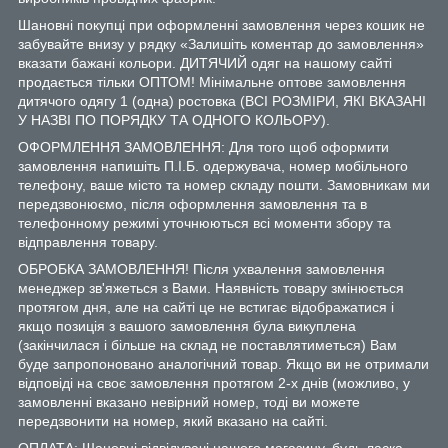
Шановні покупці при оформленні замовлення через кошик не
забувайте внизу у рядку «Залишіть коментар до замовлення»
вказати бажані кольори. ДИТЯЧИЙ одяг на нашому сайті
продається тільки ОПТОМ! Мінімальне оптове замовлення
дитячого одягу 1 (одна) ростовка (ВСІ РОЗМІРИ, ЯКІ ВКАЗАНІ
У НАЗВІ ПО ПОРЯДКУ ТА ОДНОГО КОЛЬОРУ).
ОФОРМЛЕННЯ ЗАМОВЛЕННЯ: Для того щоб оформити
замовлення напишіть П.І.Б. одержувача, номер мобільного
телефону, ваше місто та номер складу пошти. Замовникам ми
передзвонюємо, після оформлення замовлення та в
телефонному режимі уточнюються всі моменти збору та
відправлення товару.
ОБРОБКА ЗАМОВЛЕННЯ! Після ухвалення замовлення
менеджер зв'яжеться з Вами. Наявність товару змінюється
протягом дня, але на сайті це не встигає відображатися і
якщо позиція з вашого замовлення була викуплена
(закінчилася і більше на склад не поставлятиметься) Вам
буде запропоновано аналогічний товар. Якщо ви не отримали
відповіді на своє замовлення протягом 2-х днів (можливо, у
замовленні вказано невірний номер, тоді ви можете
передзвонити на номер, який вказано на сайті.
ОПЛАТА: Шановні відвідувачі нашого магазину, будь ласка,