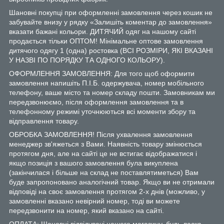
Шановні покупці при оформленні замовлення через кошик не
забувайте внизу у рядку «Залишіть коментар до замовлення»
вказати бажані кольори. ДИТЯЧИЙ одяг на нашому сайті
продається тільки ОПТОМ! Мінімальне оптове замовлення
дитячого одягу 1 (одна) ростовка (ВСІ РОЗМІРИ, ЯКІ ВКАЗАНІ
У НАЗВІ ПО ПОРЯДКУ ТА ОДНОГО КОЛЬОРУ).
ОФОРМЛЕННЯ ЗАМОВЛЕННЯ: Для того щоб оформити
замовлення напишіть П.І.Б. одержувача, номер мобільного
телефону, ваше місто та номер складу пошти. Замовникам ми
передзвонюємо, після оформлення замовлення та в
телефонному режимі уточнюються всі моменти збору та
відправлення товару.
ОБРОБКА ЗАМОВЛЕННЯ! Після ухвалення замовлення
менеджер зв'яжеться з Вами. Наявність товару змінюється
протягом дня, але на сайті це не встигає відображатися і
якщо позиція з вашого замовлення була викуплена
(закінчилася і більше на склад не поставлятиметься) Вам
буде запропоновано аналогічний товар. Якщо ви не отримали
відповіді на своє замовлення протягом 2-х днів (можливо, у
замовленні вказано невірний номер, тоді ви можете
передзвонити на номер, який вказано на сайті.
ОПЛАТА: Шановні відвідувачі нашого магазину, будь ласка,