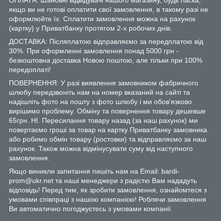
якщо ви не готові оплатити свої замовлення, в такому разі не
оформлюйте їх. Сплатити замовлення можна на рахунок
(картку) у Приватбанку протягом 2-х робочих днів.
ДОСТАВКА: Післяплатою відправляємо за передплатою від
30%. При оформленні замовлення понад 5000 грн -
безкоштовна доставка Новою поштою, але тільки при 100%
передоплаті!
ПОВЕРНЕННЯ: У разі виявлення замовником фабричного
шлюбу передзвоніть нам на номер вказаний на сайті та
надішліть фото на пошту з фото шлюбу і ми обов'язково
вирішимо проблему. Обміну та повернення товару дешевше
65грн. НІ. Пересилання товару назад (за наш рахунок) ми
повертаємо гроші за товар на картку Приватбанку замовника
або робимо обмін товару (ростовки) та відправляємо за наш
рахунок. Також можна відмінусувати суму від наступного
замовлення.
Якщо виникли запитання пишіть нам на Email: bardi-
prom@ukr.net та наші менеджери з радістю Вам нададуть
відповідь! Перед тим, як зробити замовлення, ознайомтеся з
умовами співпраці з нашою компанією! Роблячи замовлення
Ви автоматично погоджуєтесь з умовами компанії.