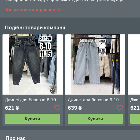
Всі умови повернення
Подібні товари компанії
Джинсі для бавовни 6-10
Джинсі для бавовни 6-10
Джин
621
639
621
₴
₴
Купити
Купити
Про нас