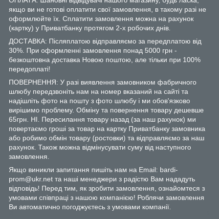
якщо ви не готові оплатити свої замовлення, в такому разі не
оформлюйте їх. Сплатити замовлення можна на рахунок
(картку) у Приватбанку протягом 2-х робочих днів.
ДОСТАВКА: Післяплатою відправляємо за передплатою від
30%. При оформленні замовлення понад 5000 грн -
безкоштовна доставка Новою поштою, але тільки при 100%
передоплаті!
ПОВЕРНЕННЯ: У разі виявлення замовником фабричного
шлюбу передзвоніть нам на номер вказаний на сайті та
надішліть фото на пошту з фото шлюбу і ми обов'язково
вирішимо проблему. Обміну та повернення товару дешевше
65грн. НІ. Пересилання товару назад (за наш рахунок) ми
повертаємо гроші за товар на картку Приватбанку замовника
або робимо обмін товару (ростовки) та відправляємо за наш
рахунок. Також можна відмінусувати суму від наступного
замовлення.
Якщо виникли запитання пишіть нам на Email: bardi-
prom@ukr.net та наші менеджери з радістю Вам нададуть
відповідь! Перед тим, як зробити замовлення, ознайомтеся з
умовами співпраці з нашою компанією! Роблячи замовлення
Ви автоматично погоджуєтесь з умовами компанії.