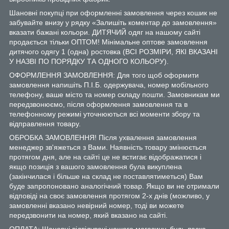
Шановні покупці при оформленні замовлення через кошик не
забувайте внизу у рядку «Залишіть коментар до замовлення»
вказати бажані кольори. ДИТЯЧИЙ одяг на нашому сайті
продається тільки ОПТОМ! Мінімальне оптове замовлення
дитячого одягу 1 (одна) ростовка (ВСІ РОЗМІРИ, ЯКІ ВКАЗАНІ
У НАЗВІ ПО ПОРЯДКУ ТА ОДНОГО КОЛЬОРУ).
ОФОРМЛЕННЯ ЗАМОВЛЕННЯ: Для того щоб оформити
замовлення напишіть П.І.Б. одержувача, номер мобільного
телефону, ваше місто та номер складу пошти. Замовникам ми
передзвонюємо, після оформлення замовлення та в
телефонному режимі уточнюються всі моменти збору та
відправлення товару.
ОБРОБКА ЗАМОВЛЕННЯ! Після ухвалення замовлення
менеджер зв'яжеться з Вами. Наявність товару змінюється
протягом дня, але на сайті це не встигає відображатися і
якщо позиція з вашого замовлення була викуплена
(закінчилася і більше на склад не поставлятиметься) Вам
буде запропоновано аналогічний товар. Якщо ви не отримали
відповіді на своє замовлення протягом 2-х днів (можливо, у
замовленні вказано невірний номер, тоді ви можете
передзвонити на номер, який вказано на сайті.
ОПЛАТА: Шановні відвідувачі нашого магазину, будь ласка,