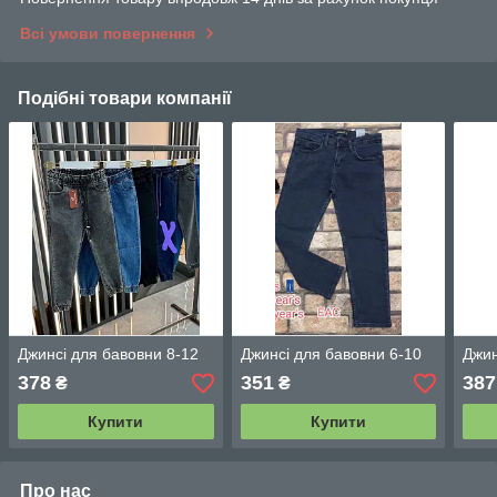
Всі умови повернення
Подібні товари компанії
Джинсі для бавовни 8-12
Джинсі для бавовни 6-10
Джин
378
351
387
₴
₴
Купити
Купити
Про нас