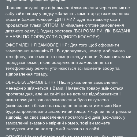
Шановні покупці при оформленні замовлення через кошик не
забувайте внизу у рядку «Залишіть коментар до замовлення»
вказати бажані кольори. ДИТЯЧИЙ одяг на нашому сайті
продається тільки ОПТОМ! Мінімальне оптове замовлення
дитячого одягу 1 (одна) ростовка (ВСІ РОЗМІРИ, ЯКІ ВКАЗАНІ
У НАЗВІ ПО ПОРЯДКУ ТА ОДНОГО КОЛЬОРУ).
ОФОРМЛЕННЯ ЗАМОВЛЕННЯ: Для того щоб оформити
замовлення напишіть П.І.Б. одержувача, номер мобільного
телефону, ваше місто та номер складу пошти. Замовникам ми
передзвонюємо, після оформлення замовлення та в
телефонному режимі уточнюються всі моменти збору та
відправлення товару.
ОБРОБКА ЗАМОВЛЕННЯ! Після ухвалення замовлення
менеджер зв'яжеться з Вами. Наявність товару змінюється
протягом дня, але на сайті це не встигає відображатися і
якщо позиція з вашого замовлення була викуплена
(закінчилася і більше на склад не поставлятиметься) Вам
буде запропоновано аналогічний товар. Якщо ви не отримали
відповіді на своє замовлення протягом 2-х днів (можливо, у
замовленні вказано невірний номер, тоді ви можете
передзвонити на номер, який вказано на сайті.
ОПЛАТА: Шановні відвідувачі нашого магазину, будь ласка,