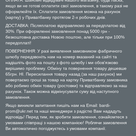
якщо ви не готові оплатити свої замовлення, в такому разі не
оформлюйте їх. Сплатити замовлення можна на рахунок
(картку) у Приватбанку протягом 2-х робочих днів.
ДОСТАВКА: Післяплатою відправляємо за передплатою від
30%. При оформленні замовлення понад 5000 грн -
безкоштовна доставка Новою поштою, але тільки при 100%
передоплаті!
ПОВЕРНЕННЯ: У разі виявлення замовником фабричного
шлюбу передзвоніть нам на номер вказаний на сайті та
надішліть фото на пошту з фото шлюбу і ми обов'язково
вирішимо проблему. Обміну та повернення товару дешевше
65грн. НІ. Пересилання товару назад (за наш рахунок) ми
повертаємо гроші за товар на картку Приватбанку замовника
або робимо обмін товару (ростовки) та відправляємо за наш
рахунок. Також можна відмінусувати суму від наступного
замовлення.
Якщо виникли запитання пишіть нам на Email: bardi-
prom@ukr.net та наші менеджери з радістю Вам нададуть
відповідь! Перед тим, як зробити замовлення, ознайомтеся з
умовами співпраці з нашою компанією! Роблячи замовлення
Ви автоматично погоджуєтесь з умовами компанії.