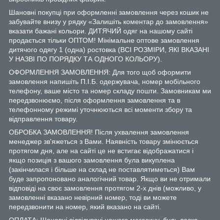
Шановні покупці при оформленні замовлення через кошик не
забувайте внизу у рядку «Залишіть коментар до замовлення»
вказати бажані кольори. ДИТЯЧИЙ одяг на нашому сайті
продається тільки ОПТОМ! Мінімальне оптове замовлення
дитячого одягу 1 (одна) ростовка (ВСІ РОЗМІРИ, ЯКІ ВКАЗАНІ
У НАЗВІ ПО ПОРЯДКУ ТА ОДНОГО КОЛЬОРУ).
ОФОРМЛЕННЯ ЗАМОВЛЕННЯ: Для того щоб оформити
замовлення напишіть П.І.Б. одержувача, номер мобільного
телефону, ваше місто та номер складу пошти. Замовникам ми
передзвонюємо, після оформлення замовлення та в
телефонному режимі уточнюються всі моменти збору та
відправлення товару.
ОБРОБКА ЗАМОВЛЕННЯ! Після ухвалення замовлення
менеджер зв'яжеться з Вами. Наявність товару змінюється
протягом дня, але на сайті це не встигає відображатися і
якщо позиція з вашого замовлення була викуплена
(закінчилася і більше на склад не поставлятиметься) Вам
буде запропоновано аналогічний товар. Якщо ви не отримали
відповіді на своє замовлення протягом 2-х днів (можливо, у
замовленні вказано невірний номер, тоді ви можете
передзвонити на номер, який вказано на сайті.
ОПЛАТА: Шановні відвідувачі нашого магазину, будь ласка,