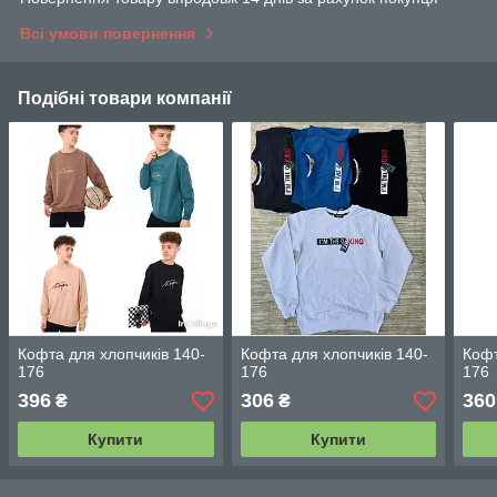
Всі умови повернення
Подібні товари компанії
Кофта для хлопчиків 140-
Кофта для хлопчиків 140-
Кофт
176
176
176
396
306
360
₴
₴
Купити
Купити