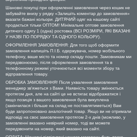
Шановні покупці при оформленні замовлення через кошик не
забувайте внизу у рядку «Залишіть коментар до замовлення»
вказати бажані кольори. ДИТЯЧИЙ одяг на нашому сайті
продається тільки ОПТОМ! Мінімальне оптове замовлення
дитячого одягу 1 (одна) ростовка (ВСІ РОЗМІРИ, ЯКІ ВКАЗАНІ
У НАЗВІ ПО ПОРЯДКУ ТА ОДНОГО КОЛЬОРУ).
ОФОРМЛЕННЯ ЗАМОВЛЕННЯ: Для того щоб оформити
замовлення напишіть П.І.Б. одержувача, номер мобільного
телефону, ваше місто та номер складу пошти. Замовникам ми
передзвонюємо, після оформлення замовлення та в
телефонному режимі уточнюються всі моменти збору та
відправлення товару.
ОБРОБКА ЗАМОВЛЕННЯ! Після ухвалення замовлення
менеджер зв'яжеться з Вами. Наявність товару змінюється
протягом дня, але на сайті це не встигає відображатися і
якщо позиція з вашого замовлення була викуплена
(закінчилася і більше на склад не поставлятиметься) Вам
буде запропоновано аналогічний товар. Якщо ви не отримали
відповіді на своє замовлення протягом 2-х днів (можливо, у
замовленні вказано невірний номер, тоді ви можете
передзвонити на номер, який вказано на сайті.
ОПЛАТА: Шановні відвідувачі нашого магазину, будь ласка,