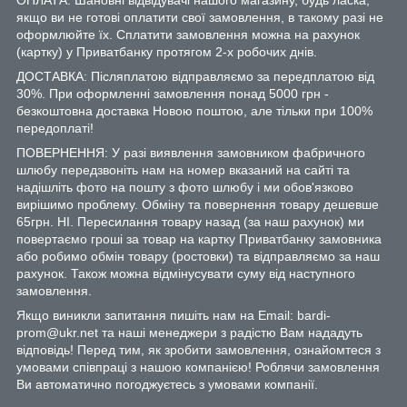
якщо ви не готові оплатити свої замовлення, в такому разі не
оформлюйте їх. Сплатити замовлення можна на рахунок
(картку) у Приватбанку протягом 2-х робочих днів.
ДОСТАВКА: Післяплатою відправляємо за передплатою від
30%. При оформленні замовлення понад 5000 грн -
безкоштовна доставка Новою поштою, але тільки при 100%
передоплаті!
ПОВЕРНЕННЯ: У разі виявлення замовником фабричного
шлюбу передзвоніть нам на номер вказаний на сайті та
надішліть фото на пошту з фото шлюбу і ми обов'язково
вирішимо проблему. Обміну та повернення товару дешевше
65грн. НІ. Пересилання товару назад (за наш рахунок) ми
повертаємо гроші за товар на картку Приватбанку замовника
або робимо обмін товару (ростовки) та відправляємо за наш
рахунок. Також можна відмінусувати суму від наступного
замовлення.
Якщо виникли запитання пишіть нам на Email: bardi-
prom@ukr.net та наші менеджери з радістю Вам нададуть
відповідь! Перед тим, як зробити замовлення, ознайомтеся з
умовами співпраці з нашою компанією! Роблячи замовлення
Ви автоматично погоджуєтесь з умовами компанії.