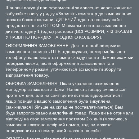
Шановні покупці при оформленні замовлення через кошик не
забувайте внизу у рядку «Залишіть коментар до замовлення»
вказати бажані кольори. ДИТЯЧИЙ одяг на нашому сайті
продається тільки ОПТОМ! Мінімальне оптове замовлення
дитячого одягу 1 (одна) ростовка (ВСІ РОЗМІРИ, ЯКІ ВКАЗАНІ
У НАЗВІ ПО ПОРЯДКУ ТА ОДНОГО КОЛЬОРУ).
ОФОРМЛЕННЯ ЗАМОВЛЕННЯ: Для того щоб оформити
замовлення напишіть П.І.Б. одержувача, номер мобільного
телефону, ваше місто та номер складу пошти. Замовникам ми
передзвонюємо, після оформлення замовлення та в
телефонному режимі уточнюються всі моменти збору та
відправлення товару.
ОБРОБКА ЗАМОВЛЕННЯ! Після ухвалення замовлення
менеджер зв'яжеться з Вами. Наявність товару змінюється
протягом дня, але на сайті це не встигає відображатися і
якщо позиція з вашого замовлення була викуплена
(закінчилася і більше на склад не поставлятиметься) Вам
буде запропоновано аналогічний товар. Якщо ви не отримали
відповіді на своє замовлення протягом 2-х днів (можливо, у
замовленні вказано невірний номер, тоді ви можете
передзвонити на номер, який вказано на сайті.
ОПЛАТА: Шановні відвідувачі нашого магазину, будь ласка,