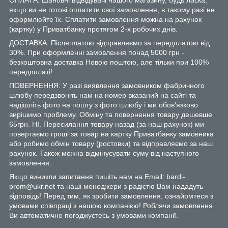
якщо ви не готові оплатити свої замовлення, в такому разі не
оформлюйте їх. Сплатити замовлення можна на рахунок
(картку) у Приватбанку протягом 2-х робочих днів.
ДОСТАВКА: Післяплатою відправляємо за передплатою від
30%. При оформленні замовлення понад 5000 грн -
безкоштовна доставка Новою поштою, але тільки при 100%
передоплаті!
ПОВЕРНЕННЯ: У разі виявлення замовником фабричного
шлюбу передзвоніть нам на номер вказаний на сайті та
надішліть фото на пошту з фото шлюбу і ми обов'язково
вирішимо проблему. Обміну та повернення товару дешевше
65грн. НІ. Пересилання товару назад (за наш рахунок) ми
повертаємо гроші за товар на картку Приватбанку замовника
або робимо обмін товару (ростовки) та відправляємо за наш
рахунок. Також можна відмінусувати суму від наступного
замовлення.
Якщо виникли запитання пишіть нам на Email: bardi-
prom@ukr.net та наші менеджери з радістю Вам нададуть
відповідь! Перед тим, як зробити замовлення, ознайомтеся з
умовами співпраці з нашою компанією! Роблячи замовлення
Ви автоматично погоджуєтесь з умовами компанії.