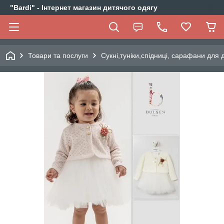
"Bardi" - Інтернет магазин дитячого одягу
Товари та послуги
Сукні,туніки,спідниці, сарафани для д