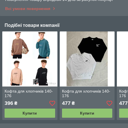
Всі умови повернення
Подібні товари компанії
Кофта для хлопчиків 140-
Кофта для хлопчиків 140-
Кофт
176
176
176
396
477
477
₴
₴
Купити
Купити