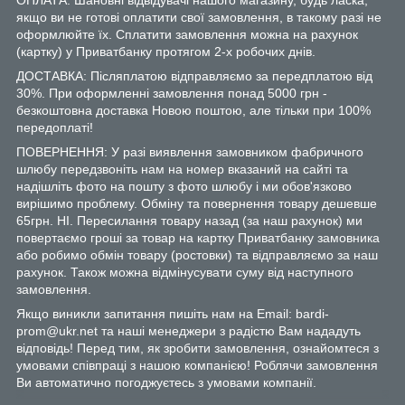
якщо ви не готові оплатити свої замовлення, в такому разі не
оформлюйте їх. Сплатити замовлення можна на рахунок
(картку) у Приватбанку протягом 2-х робочих днів.
ДОСТАВКА: Післяплатою відправляємо за передплатою від
30%. При оформленні замовлення понад 5000 грн -
безкоштовна доставка Новою поштою, але тільки при 100%
передоплаті!
ПОВЕРНЕННЯ: У разі виявлення замовником фабричного
шлюбу передзвоніть нам на номер вказаний на сайті та
надішліть фото на пошту з фото шлюбу і ми обов'язково
вирішимо проблему. Обміну та повернення товару дешевше
65грн. НІ. Пересилання товару назад (за наш рахунок) ми
повертаємо гроші за товар на картку Приватбанку замовника
або робимо обмін товару (ростовки) та відправляємо за наш
рахунок. Також можна відмінусувати суму від наступного
замовлення.
Якщо виникли запитання пишіть нам на Email: bardi-
prom@ukr.net та наші менеджери з радістю Вам нададуть
відповідь! Перед тим, як зробити замовлення, ознайомтеся з
умовами співпраці з нашою компанією! Роблячи замовлення
Ви автоматично погоджуєтесь з умовами компанії.