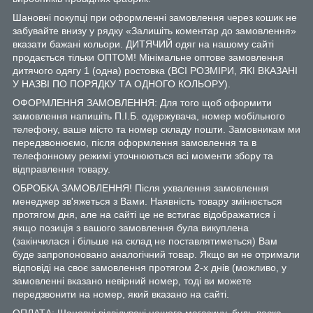
Шановні покупці при оформленні замовлення через кошик не
забувайте внизу у рядку «Залишіть коментар до замовлення»
вказати бажані кольори. ДИТЯЧИЙ одяг на нашому сайті
продається тільки ОПТОМ! Мінімальне оптове замовлення
дитячого одягу 1 (одна) ростовка (ВСІ РОЗМІРИ, ЯКІ ВКАЗАНІ
У НАЗВІ ПО ПОРЯДКУ ТА ОДНОГО КОЛЬОРУ).
ОФОРМЛЕННЯ ЗАМОВЛЕННЯ: Для того щоб оформити
замовлення напишіть П.І.Б. одержувача, номер мобільного
телефону, ваше місто та номер складу пошти. Замовникам ми
передзвонюємо, після оформлення замовлення та в
телефонному режимі уточнюються всі моменти збору та
відправлення товару.
ОБРОБКА ЗАМОВЛЕННЯ! Після ухвалення замовлення
менеджер зв'яжеться з Вами. Наявність товару змінюється
протягом дня, але на сайті це не встигає відображатися і
якщо позиція з вашого замовлення була викуплена
(закінчилася і більше на склад не поставлятиметься) Вам
буде запропоновано аналогічний товар. Якщо ви не отримали
відповіді на своє замовлення протягом 2-х днів (можливо, у
замовленні вказано невірний номер, тоді ви можете
передзвонити на номер, який вказано на сайті.
ОПЛАТА: Шановні відвідувачі нашого магазину, будь ласка,