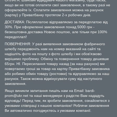
якщо ви не готові оплатити свої замовлення, в такому разі не
оформлюйте їх. Сплатити замовлення можна на рахунок
(картку) у Приватбанку протягом 2-х робочих днів.
ДОСТАВКА: Післяплатою відправляємо за передплатою від
30%. При оформленні замовлення понад 5000 грн -
безкоштовна доставка Новою поштою, але тільки при 100%
передоплаті!
ПОВЕРНЕННЯ: У разі виявлення замовником фабричного
шлюбу передзвоніть нам на номер вказаний на сайті та
надішліть фото на пошту з фото шлюбу і ми обов'язково
вирішимо проблему. Обміну та повернення товару дешевше
65грн. НІ. Пересилання товару назад (за наш рахунок) ми
повертаємо гроші за товар на картку Приватбанку замовника
або робимо обмін товару (ростовки) та відправляємо за наш
рахунок. Також можна відмінусувати суму від наступного
замовлення.
Якщо виникли запитання пишіть нам на Email: bardi-
prom@ukr.net та наші менеджери з радістю Вам нададуть
відповідь! Перед тим, як зробити замовлення, ознайомтеся з
умовами співпраці з нашою компанією! Роблячи замовлення
Ви автоматично погоджуєтесь з умовами компанії.