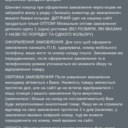
Шановні покупці при оформленні замовлення через кошик не
забувайте внизу у рядку «Залишіть коментар до замовлення»
вказати бажані кольори. ДИТЯЧИЙ одяг на нашому сайті
продається тільки ОПТОМ! Мінімальне оптове замовлення
дитячого одягу 1 (одна) ростовка (ВСІ РОЗМІРИ, ЯКІ ВКАЗАНІ
У НАЗВІ ПО ПОРЯДКУ ТА ОДНОГО КОЛЬОРУ).
ОФОРМЛЕННЯ ЗАМОВЛЕННЯ: Для того щоб оформити
замовлення напишіть П.І.Б. одержувача, номер мобільного
телефону, ваше місто та номер складу пошти. Замовникам ми
передзвонюємо, після оформлення замовлення та в
телефонному режимі уточнюються всі моменти збору та
відправлення товару.
ОБРОБКА ЗАМОВЛЕННЯ! Після ухвалення замовлення
менеджер зв'яжеться з Вами. Наявність товару змінюється
протягом дня, але на сайті це не встигає відображатися і
якщо позиція з вашого замовлення була викуплена
(закінчилася і більше на склад не поставлятиметься) Вам
буде запропоновано аналогічний товар. Якщо ви не отримали
відповіді на своє замовлення протягом 2-х днів (можливо, у
замовленні вказано невірний номер, тоді ви можете
передзвонити на номер, який вказано на сайті.
ОПЛАТА: Шановні відвідувачі нашого магазину, будь ласка,