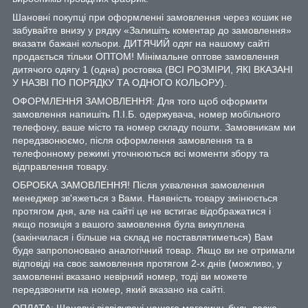
Шановні покупці при оформленні замовлення через кошик не
забувайте внизу у рядку «Залишіть коментар до замовлення»
вказати бажані кольори. ДИТЯЧИЙ одяг на нашому сайті
продається тільки ОПТОМ! Мінімальне оптове замовлення
дитячого одягу 1 (одна) ростовка (ВСІ РОЗМІРИ, ЯКІ ВКАЗАНІ
У НАЗВІ ПО ПОРЯДКУ ТА ОДНОГО КОЛЬОРУ).
ОФОРМЛЕННЯ ЗАМОВЛЕННЯ: Для того щоб оформити
замовлення напишіть П.І.Б. одержувача, номер мобільного
телефону, ваше місто та номер складу пошти. Замовникам ми
передзвонюємо, після оформлення замовлення та в
телефонному режимі уточнюються всі моменти збору та
відправлення товару.
ОБРОБКА ЗАМОВЛЕННЯ! Після ухвалення замовлення
менеджер зв'яжеться з Вами. Наявність товару змінюється
протягом дня, але на сайті це не встигає відображатися і
якщо позиція з вашого замовлення була викуплена
(закінчилася і більше на склад не поставлятиметься) Вам
буде запропоновано аналогічний товар. Якщо ви не отримали
відповіді на своє замовлення протягом 2-х днів (можливо, у
замовленні вказано невірний номер, тоді ви можете
передзвонити на номер, який вказано на сайті.
ОПЛАТА: Шановні відвідувачі нашого магазину, будь ласка,