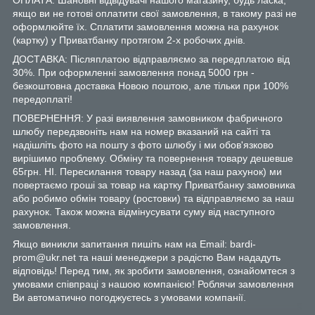
якщо ви не готові оплатити свої замовлення, в такому разі не
оформлюйте їх. Сплатити замовлення можна на рахунок
(картку) у Приватбанку протягом 2-х робочих днів.
ДОСТАВКА: Післяплатою відправляємо за передплатою від
30%. При оформленні замовлення понад 5000 грн -
безкоштовна доставка Новою поштою, але тільки при 100%
передоплаті!
ПОВЕРНЕННЯ: У разі виявлення замовником фабричного
шлюбу передзвоніть нам на номер вказаний на сайті та
надішліть фото на пошту з фото шлюбу і ми обов'язково
вирішимо проблему. Обміну та повернення товару дешевше
65грн. НІ. Пересилання товару назад (за наш рахунок) ми
повертаємо гроші за товар на картку Приватбанку замовника
або робимо обмін товару (ростовки) та відправляємо за наш
рахунок. Також можна відмінусувати суму від наступного
замовлення.
Якщо виникли запитання пишіть нам на Email: bardi-
prom@ukr.net та наші менеджери з радістю Вам нададуть
відповідь! Перед тим, як зробити замовлення, ознайомтеся з
умовами співпраці з нашою компанією! Роблячи замовлення
Ви автоматично погоджуєтесь з умовами компанії.