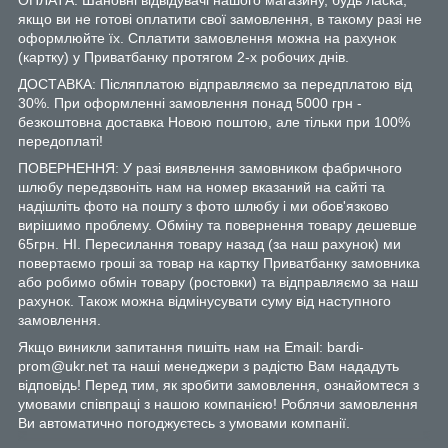
якщо ви не готові оплатити свої замовлення, в такому разі не
оформлюйте їх. Сплатити замовлення можна на рахунок
(картку) у Приватбанку протягом 2-х робочих днів.
ДОСТАВКА: Післяплатою відправляємо за передплатою від
30%. При оформленні замовлення понад 5000 грн -
безкоштовна доставка Новою поштою, але тільки при 100%
передоплаті!
ПОВЕРНЕННЯ: У разі виявлення замовником фабричного
шлюбу передзвоніть нам на номер вказаний на сайті та
надішліть фото на пошту з фото шлюбу і ми обов'язково
вирішимо проблему. Обміну та повернення товару дешевше
65грн. НІ. Пересилання товару назад (за наш рахунок) ми
повертаємо гроші за товар на картку Приватбанку замовника
або робимо обмін товару (ростовки) та відправляємо за наш
рахунок. Також можна відмінусувати суму від наступного
замовлення.
Якщо виникли запитання пишіть нам на Email: bardi-
prom@ukr.net та наші менеджери з радістю Вам нададуть
відповідь! Перед тим, як зробити замовлення, ознайомтеся з
умовами співпраці з нашою компанією! Роблячи замовлення
Ви автоматично погоджуєтесь з умовами компанії.