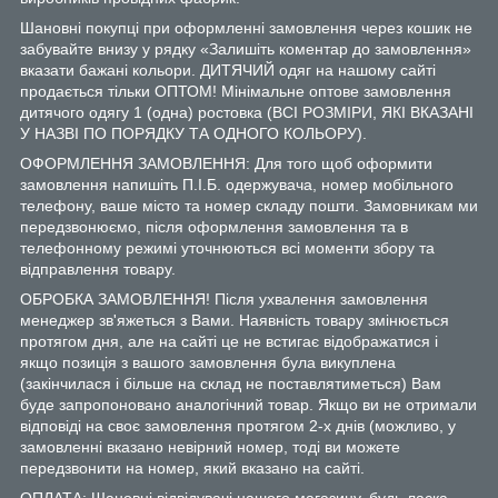
Шановні покупці при оформленні замовлення через кошик не
забувайте внизу у рядку «Залишіть коментар до замовлення»
вказати бажані кольори. ДИТЯЧИЙ одяг на нашому сайті
продається тільки ОПТОМ! Мінімальне оптове замовлення
дитячого одягу 1 (одна) ростовка (ВСІ РОЗМІРИ, ЯКІ ВКАЗАНІ
У НАЗВІ ПО ПОРЯДКУ ТА ОДНОГО КОЛЬОРУ).
ОФОРМЛЕННЯ ЗАМОВЛЕННЯ: Для того щоб оформити
замовлення напишіть П.І.Б. одержувача, номер мобільного
телефону, ваше місто та номер складу пошти. Замовникам ми
передзвонюємо, після оформлення замовлення та в
телефонному режимі уточнюються всі моменти збору та
відправлення товару.
ОБРОБКА ЗАМОВЛЕННЯ! Після ухвалення замовлення
менеджер зв'яжеться з Вами. Наявність товару змінюється
протягом дня, але на сайті це не встигає відображатися і
якщо позиція з вашого замовлення була викуплена
(закінчилася і більше на склад не поставлятиметься) Вам
буде запропоновано аналогічний товар. Якщо ви не отримали
відповіді на своє замовлення протягом 2-х днів (можливо, у
замовленні вказано невірний номер, тоді ви можете
передзвонити на номер, який вказано на сайті.
ОПЛАТА: Шановні відвідувачі нашого магазину, будь ласка,