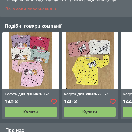
Всі умови повернення
Подібні товари компанії
Кофта для дівчинки 1-4
Кофта для дівчинки 1-4
Кофт
140
140
144
₴
₴
Купити
Купити
Про нас